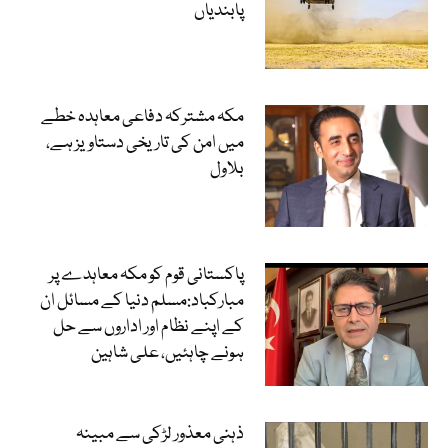
پابندیاں
مکہ مشترکہ دفاعی معاہدہ خطے
میں امن کی تاریخی دستاویز ہے،
بلاول
پاکستانی قوم کو مکہ معاہدے پر
مبارکباد:مسلم دنیا کے مسائل ان
کے اپنے نظام اور اداروں سے حل
ہونے چاہئیں، علی شاہین
ذہنی معذور لڑکی سے مبینہ