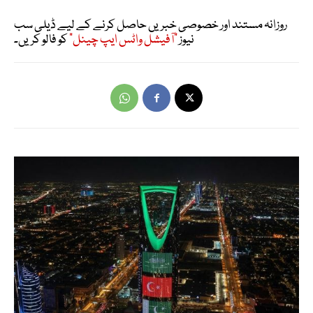
روزانہ مستند اور خصوصی خبریں حاصل کرنے کے لیے ڈیلی سب
نیوز
"آفیشل واٹس ایپ چینل"
کو فالو کریں۔