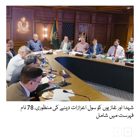
شہدا اور غازیوں کو سول اعزازات دینے کی منظوری، 78 نام
فہرست میں شامل