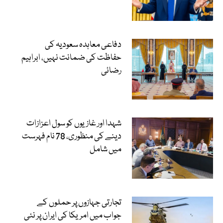
دفاعی معاہدہ سعودیہ کی
حفاظت کی ضمانت نہیں، ابراہیم
رضائی
شہدا اور غازیوں کو سول اعزازات
دینے کی منظوری، 78 نام فہرست
میں شامل
تجارتی جہازوں پر حملوں کے
جواب میں امریکا کی ایران پر نئی