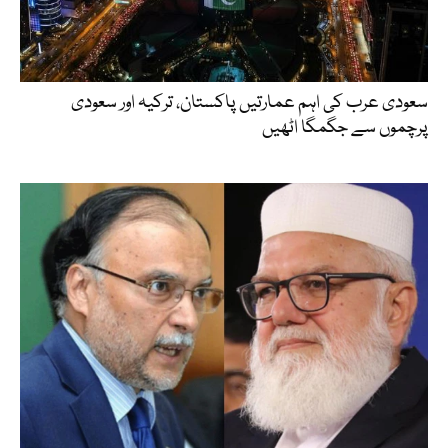
سعودی عرب کی اہم عمارتیں پاکستان، ترکیہ اور سعودی
پرچموں سے جگمگا اٹھیں