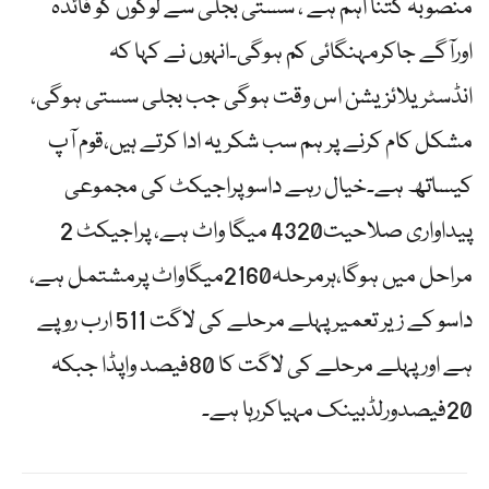
منصوبہ کتنا اہم ہے ، سستی بجلی سے لوگوں کو فائدہ
اورآگے جاکرمہنگائی کم ہوگی۔انہوں نے کہا کہ
انڈسٹریلائزیشن اس وقت ہوگی جب بجلی سستی ہوگی،
مشکل کام کرنے پر ہم سب شکریہ ادا کرتے ہیں،قوم آپ
کیساتھ ہے۔خیال رہے داسوپراجیکٹ کی مجموعی
پیداواری صلاحیت4320 میگا واٹ ہے، پراجیکٹ 2
مراحل میں ہوگا،ہرمرحلہ2160میگاواٹ پرمشتمل ہے،
داسو کے زیر تعمیر پہلے مرحلے کی لاگت 511 ارب روپے
ہے اور پہلے مرحلے کی لاگت کا 80فیصد واپڈا جبکہ
20فیصدورلڈبینک مہیاکررہا ہے۔