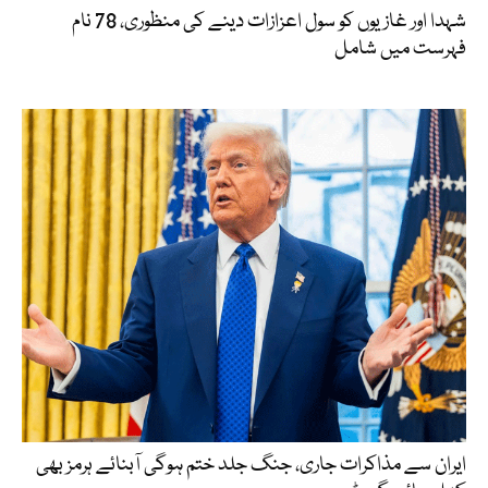
شہدا اور غازیوں کو سول اعزازات دینے کی منظوری، 78 نام
فہرست میں شامل
ایران سے مذاکرات جاری، جنگ جلد ختم ہوگی آبنائے ہرمز بھی