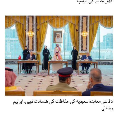
کھل جائے گی، ٹرمپ
دفاعی معاہدہ سعودیہ کی حفاظت کی ضمانت نہیں، ابراہیم
رضائی