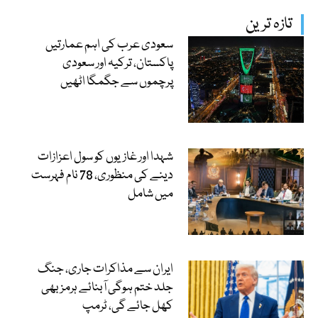
تازہ ترین
سعودی عرب کی اہم عمارتیں
پاکستان، ترکیہ اور سعودی
پرچموں سے جگمگا اٹھیں
شہدا اور غازیوں کو سول اعزازات
دینے کی منظوری، 78 نام فہرست
میں شامل
ایران سے مذاکرات جاری، جنگ
جلد ختم ہوگی آبنائے ہرمز بھی
کھل جائے گی، ٹرمپ