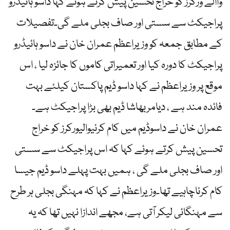
واالے ورکرز کو خراج تحسین پیش کرتے ہوئے کہا داسو ہائیڈرو
پراجیکٹ سے سستی اور صاف بجلی ملے گی۔تفصیلات
کے مطابق جمعہ کو وزیراعظم عمران خان نے داسو ہائیڈرو
پراجیکٹ کا دورہ کیا اور تعمیراتی کاموں کا جائزہ لیا ، اس
موقع پر وزیراعظم نے کہا داسو ڈیم پاکستان کیلئے بہت
فائدہ مند ہے ، دیامربھاشا ڈیم بھی بڑا پراجیکٹ ہے۔
عمران خان نے داسوڈیم میں کام کرنیوالیورکرز کو خراج
تحسین پیش کرتے ہوئے کہا کہ اس پراجیکٹ سے سستی
اور صاف بجلی ملے گی ، ہمیں بہت پہلے داسو ڈیم جیسا
کام کرناچاہیے تھا۔وزیراعظم نے کہا کہ مہنگی بجلی ہر طرح
سے مہنگائی لیکر آتی ہے، مجھے اندازا نہیں تھا کہ یہ