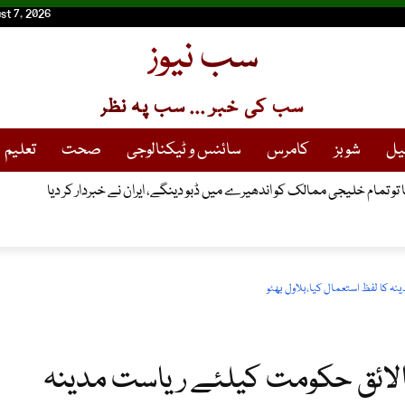
st 7, 2026
سب نیوز
سب کی خبر ... سب پہ نظر
یل
شوبز
کامرس
سائنس و ٹیکنالوجی
صحت
تعلیم
کیا تو تمام خلیجی ممالک کو اندھیرے میں ڈبو دینگے، ایران نے خبردار کر دیا
نہ کا لفظ استعمال کیا،بلاول بھٹو
نالائق حکومت کیلئے ریاست مدینہ