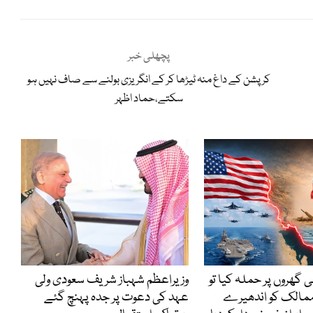
پچھلی خبر
کرپشن کے داغ منہ ٹیڑھا کر کے انگریزی بولنے سے صاف نہیں ہو
سکتے،حماد اظہر
ی گھروں پر حملہ کیا تو
وزیراعظم شہباز شریف سعودی ولی
ممالک کو اندھیرے
عہد کی دعوت پر جدہ پہنچ گئے