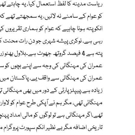
ریاست مدینہ کا لفظ استعمال کیا، یہ چاہتے تھے
کو عوام کے سامنے نہ لائیں، یہ سمجھتے تھے کہ
انکو پتہ ہونا چاہیے کہ عوام کو ہماری تقریروں
رہی ہے، نوکری پیشہ شہری جو دن رات محنت کرتا
پتہ ہے 4 فیصد گروتھ جھوٹ ہے۔بلاول بھٹو
عمران کی مہنگائی کی وجہ سے اپنے بچوں کو سک
عمران کی مہنگائی سے واقف یے، پاکستان میں ع
زیادہ ہے،پیپلزپارٹی کے دور میں بھی مہنگائی
مہنگائی تھی، مگر ہم نے آپکی طرح عوام کو لاوارث
تھے،اگر مہنگائی ہے تو لوگوں کو مالی امداد پہن