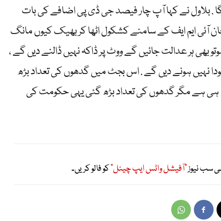
گا . بلاول نے کہا آپ چار فیصد جی ڈی پی اضافے کی بات
ن خان آئی ایم ایف کے سامنے کشکول اٹھا کر بھیک کیوں مانگ
وتو بھی ہر عدالت جائیں گے ووٹ پر ڈاکہ نہیں ڈالنے دیں گے ،
ودا نہیں ہونے دیں گے . اس بجٹ میں گدھوں کی تعداد بڑھ
ی ہی ہے مگر گدھوں کی تعداد بڑھ گئی یہی حکومت کی
ی سب نیوز
"آفیشل واٹس ایپ چینل"
کو فالو کریں۔