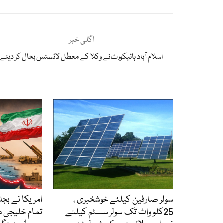
اگلی خبر
اسلام آباد ہائیکورٹ نے وکلا کے معطل لائسنس بحال کر دیئے
سولر صارفین کیلئے خوشخبری ،
امریکا نے بجل
25کلو واٹ تک سولر سسٹم کیلئے
تمام خلیجی 