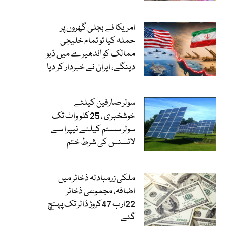
امریکا نے بجلی گھروں پر
حملہ کیا تو تمام خلیجی
ممالک کو اندھیرے میں ڈبو
دینگے، ایران نے خبردار کر دیا
سولر صارفین کیلئے
خوشخبری ، 25کلو واٹ تک
سولر سسٹم کیلئے نیپرا سے
لائسنس کی شرط ختم
ملکی زرمبادلہ ذخائر میں
اضافہ، مجموعی ذخائر
22ارب 47کروڑ ڈالر تک پہنچ
گئے