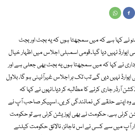
ھٹو نے کہا ہے کہ میں سمجھتا ہوں کہ یہ بجٹ اور بجٹ
سی ایوارڈ نہیں دیا گیا۔قومی اسمبلی اجلاس میں اظہار خیال
زرداری نے کہا کہ میں سمجھتا ہوں یہ بجٹ بھی جعلی ہے اور
ارڈ نہیں دیں گے تب تک ہر اجلاس غیرآئینی ہو گا، بلاول
کشن آرڈر جاری کرنے کا مطالبہ کر دیا۔انہوں نے کہا کہ
ے وہ اپنے حلقے کی نمائندگی کریں، اسپیکر صاحب آپ نے
وزیشن کرنی ہے، حکومت نے بھی اپوزیشن کرنی ہے تو حکومت
دار آپ میں سے کسی نے اس ناجائز، نالائق حکومت کیلئے