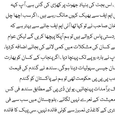
 ، اس بجٹ کی بنیاد جھوٹ پر کھڑی کی گئی ہے، آپ کہہ
ئی ایم ایف سے بھیک کیوں مانگ رہے ہیں ، اگر سب اچھا چل
 خان صاحب نے تو کہا تھا آئی ایم ایف جانے سے بہتر ہے کہ
دستی پاس کرواتے ہیں تو ہم آپکا پیچھا کریں گے لیکن عوام
پ نے کسان کی مشکلات میں کمی لانے کی بجائے اضافہ کردیا،
پ نے بارہ روپے تک پہنچا دیا ، اگر پنجاب کے کسان کو بھارت
کسان جیسی سہولیات دینا ہوگی، سندھ نے گندم کی قیمت
 ، جب پی پی پی حکومت تھی تو ہم نے پاکستان کو گندم
ک برآمدات پہنچائیں، یو این ڈی پی کے مطابق سندھ فی کس
معیشت کے نعرے نہیں لگائے ، بلوچستان میں سب سے فی
ی کے کاغذی نمبرز سے کوئی فائدہ نہیں، سی پیک کا فائدہ