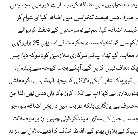
صد تنخواہوں میں اضافہ کیا، 2011 میں 50 فیصد تنخواہوں میں اضافہ کیا، ہمارے دور میں مجموعی
د اضافہ ہوا،آپ نے صرف دس فیصد تنخواہوں میں اضافہ کیا اور عوام کو
سو فیصد اضافہ کیا، ہم نے تو سرحدوں کے تحفظ کرنیوالے
سپاہیوں کی تنخواہوں میں 175 فیصد اضافہ کیا،کم سے کم تنخواہ سندھ حکومت نے اب بھی 25 ہزار رکھی
معاہدہ کیا تھا،آپ نے سرکاری ملازمین کو دھوکہ دیا،جس
آپکو معاف نہیں کریں گے، آپکے بجٹ کیوجہ سے پیٹرول،
 ہر پاکستانی آپکی نالائقی کا بوجھ اٹھاتا ہے، اگر معاشی
و زرداری نے کہا آپ نے ایک کروڑ نوکریاں دینی تھی الٹا جن
، نہ صرف بے روزگاری بلکہ غربت میں تاریخی اضافہ ہوا، جو
ہ سے چین کے ساتھ میٹنگز کرنی چاہیں، وزیر مواصلات
پیکر نے بلاول بھٹو کے الفاظ خذف کرا دیے۔بلاول نے مزید