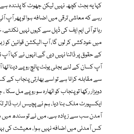
کہا یہ بجٹ کچھ نہیں لیکن جھوٹ کا پلندہ ہے
رہے کہ معاشی ترقی میں اضافہ ہوا تو پھر آپ آ
رہا تو آئی ایم ایف کی ڈیل سے کیوں نہیں نکلتے،
میں خودکشی کر لوں گا، آپ الیکشن قوانین کو زبر
کے حقوق پر ڈالنا نہیں دیں گے.انہوں نے کہا آ
آپ کسان کے لئے بجلی یونٹ پانچ روپے دینا تھا آ
سے مقابلہ کرانا ہے تو اسے بھارتی پنجاب کے 
دوہزار رکھا تو پنجاب کو اٹھارہ سو روپے مل سکا
ایکسپورٹ ملک بنا دیا، ہم نے پچیس ارب ڈالر ت
آمدن سب سے زیادہ ہے، میں نے تو سندھ میں 
کس آمدنی میں اضافہ نہیں ہوا، معیشت کی بہتر