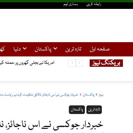
رابطہ کریں
ہماری ٹیم
صفحہ اول
تازہ ترین
پاکستان
دنیا
کھ
بریکنگ نیوز
سولر صارفین کیلئے خوشخبری ، 25کلو واٹ تک سولر سسٹم کیلئے نیپرا سے لائسنس کی شرط ختم
امریکا نے بجلی گھروں پر حملہ 
ہوم
پاکستان
خبردار جوکسی نے اس ناجائز، نالائق حکومت کیلئے ریاست مدی
تازہ ترین
پاکستان
خبردار جوکسی نے اس ناجائز، 