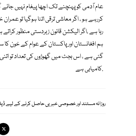
عام آدمی کو پہنچنے تک اچھا پیغام نہیں جائے 
کررہے ہو ، اگر معاشی ترقی اتنا ہوگیا تو عمرا
رہا ہے ،اگر الیکشن قانون زبردستی منظور کراتے ہ
ہم افغانستان اور پاکستان کے عوام کے خون کا س
گئی ہے ، اس بجٹ میں گھوڑوں کی تعداد تو اتن
کامیابی ہے.
روزانہ مستند اور خصوصی خبریں حاصل کرنے کے لیے ڈیل