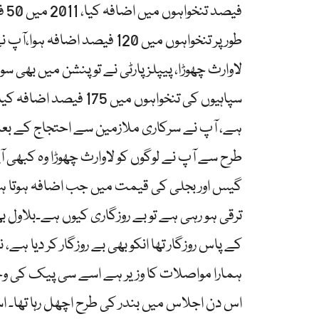
فی
طور پر تنخواہوں میں 120 فیص
لاوارث چھوڑا، پیپلز پارٹی نے تو پنشن میں بھی 
ہے، آپ نے سرکاری ملازمین سے احتجاج کے بعد 
طرح سے آپ نے لوگوں کو لاوارث چھوڑا وہ کبھی 
گیس اور بجلی کی قیمت میں جب اضافہ ہوتا ہے تو
ترقی ہو رہی ہے تو بے روزگاری کیوں ہے۔بلاول بھٹ
کے پاس روزگار تھا انکو بھی بے روزگار کر دیا ہے
ہمارا مواصلات کا وزیر ہے اسے سی پیک کی وج
اس دن اجلاس میں بندر کی طرح اچھل رہا تھا۔ اس