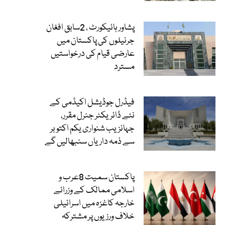
پشاور ہائیکورٹ ، 2سابق افغان
جرنیلوں کی پاکستان میں
عارضی قیام کی درخواستیں
مسترد
فیڈرل جوڈیشل اکیڈمی کے
نئے ڈائریکٹر جنرل مقرر،
جہانزیب شنواری یکم اکتوبر
سے ذمہ داریاں سنبھالیں گے
پاکستان سمیت 8عرب و
اسلامی ممالک کے وزرائے
خارجہ کاغزہ میں اسرائیلی
خلاف ورزیوں پر مشترکہ