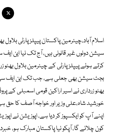
اسلام آباد،چیئرمین پاکستان پیپلزپارٹی بلاول ب
سیشن دونوں غیر قانونی ہیں، آج تک نیا این ایف 
کرتے ہوئے پیپلز پارٹی کے چیئرمین بلاول بھٹو 
بجٹ سیشن بھی جعلی ہے، جب تک این ایف سی ایو
بھٹو زرداری نے اسیر اراکین قومی اسمبلی کے پروڈ
خورشید شاہ،علی وزیر اور خواجہ آصف کا حق ہ
اپنے آپ کو ایکسپوز کر دیا ہے، اپوزیشن نے اپ
کون چلائے گا، آپکو نیا پاکستان مبارک ہو، خبر