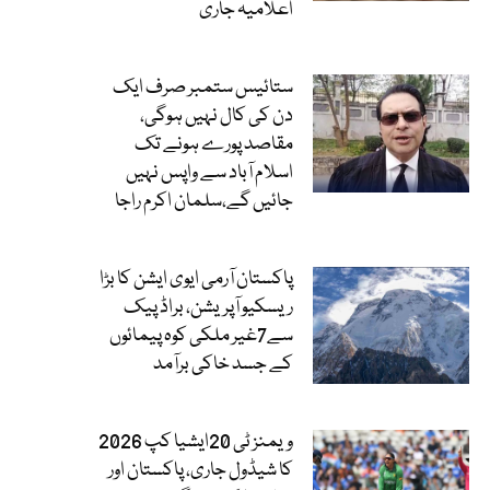
اعلامیہ جاری
ستائیس ستمبر صرف ایک
دن کی کال نہیں ہوگی،
مقاصد پورے ہونے تک
اسلام آباد سے واپس نہیں
جائیں گے،سلمان اکرم راجا
پاکستان آرمی ایوی ایشن کا بڑا
ریسکیو آپریشن، براڈ پیک
سے7غیر ملکی کوہ پیمائوں
کے جسد خاکی برآمد
ویمنز ٹی 20ایشیا کپ 2026
کا شیڈول جاری، پاکستان اور