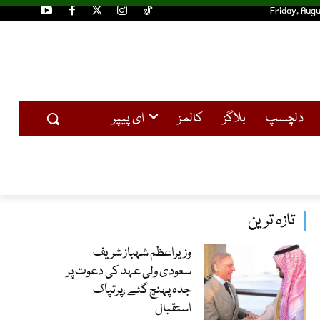
Friday, Augu
دلچسپ
بلاگز
کالمز
ای پیپر
تازہ ترین
وزیراعظم شہباز شریف
سعودی ولی عہد کی دعوت پر
جدہ پہنچ گئے ،پرتپاک
استقبال