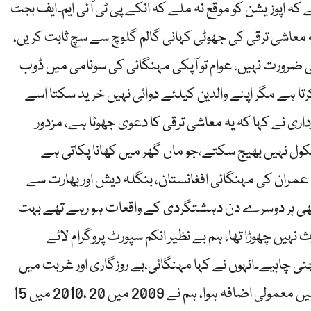
 کہ اپوزیشن کو موقع نہ ملے کہ انکے پی ٹی آئی ایم۔ایف بجٹ
 معاشی ترقی کی جھوٹی کہانی گالم گلوچ سے سچ ثابت کریں،
 کی ضرورت نہیں، عوام تو آپکی مہنگائی کی سونامی میں ڈوب
 ہے مگر اپنے والدین کیلئے دوائی نہیں خرید سکتا اسے
 زرداری نے کہا کہ یہ معاشی ترقی کا دعوی جھوٹا ہے، مزدور
ول نہیں بھیج سکتے،جو ماں گھر میں کھانا پکاتی ہے
مران کی مہنگائی افغانستان، بنگلہ دیش اور بھارت سے
 تھی ہر دوسرے دن دہشتگردی کے واقعات ہو رہے تھے بہت
 نہیں چھوڑا تھا، ہم بے نظیر انکم سپورٹ پروگرام لائے
چنی چاہیے۔انہوں نے کہا مہنگائی،بے روزگاری اور غربت میں
تاریخی اضافہ مگر بے نظیر انکم سپورٹ پروگرام میں معمولی اضافہ ہوا، ہم نے 2009 میں 20 ،2010 میں 15