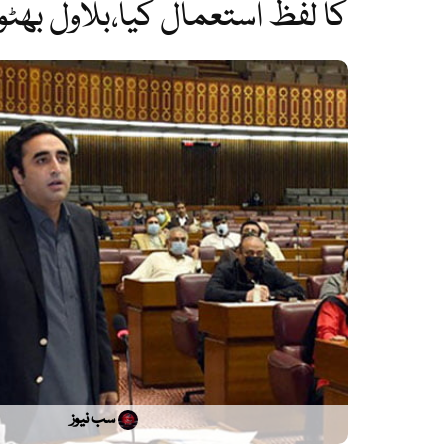
کا لفظ استعمال کیا،بلاول بھٹو
سب نیوز