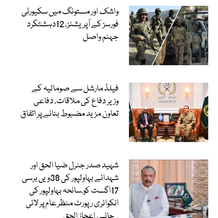
واشک اور مستونگ میں سکیورٹی
فورسز کے آپریشنز، 12دہشتگرد
جہنم واصل
فیلڈ مارشل سے صومالیہ کے
وزیر دفاع کی ملاقات، دفاعی
تعاون مزید مضبوط بنانے پر اتفاق
شہید صدر جنرل ضیا الحق اور
شہدائے بہاولپور کی 38ویں برسی
17اگست کو،سانحہ بہاولپور کی
انکوائری رپورٹ منظر عام پر لائی
جائے، اعجاز الحق...