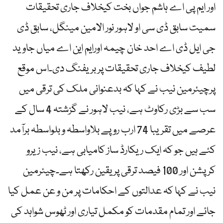
اور ایم پی اے ہاشم جواں بخت کیخلاف جاری تحقیقات
سمیت سابق ڈی سی او لاہور نور الامین مینگل، سابق ڈی
جی ایل ڈی اے احد خان چیمہ اورایم این اے میاں جاوید
لطیف کیخلاف جاری تحقیقات پر بریفنگ دی۔اس موقع
پرچیئرمین نیب نے کہا کہ بدعنوانی ملک کی ترقی میں
سب سے بڑی رکاوٹ ہے، نیب لاہور نے گزشتہ 4 سال کے
عرصے میں تقریبا 74 ارب روپے بلاواسطہ و بلواسطہ برآمد
کئے ہیں جو کہ ایک ریکارڈ ساز کامیابی ہے، نیب زیرو
کرپشن اور 100 فیصد ترقی پر یقین رکھتا ہے۔چیئرمین
نیب نے کہا کہ عدالتوں کے احکامات پر من و عن عمل کیا
جائے اور تمام مقدمات کو مکمل تیاری اور ٹھوس شواہد کی