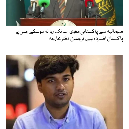
صومالیہ سے پاکستانی مغوی اب تک رہا نہ ہوسکے جس پر
پاکستان افسردہ ہے، ترجمان دفتر خارجہ