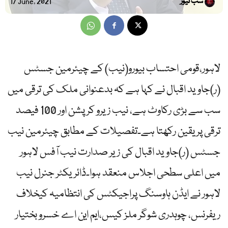
سب نیوز
17 June, 2021
لاہور،قومی احتساب بیورو(نیب) کے چیئرمین جسٹس
(ر)جاوید اقبال نے کہا ہے کہ بدعنوانی ملک کی ترقی میں
سب سے بڑی رکاوٹ ہے، نیب زیرو کرپشن اور 100 فیصد
ترقی پر یقین رکھتا ہے۔تفصیلات کے مطابق چیئرمین نیب
جسٹس (ر)جاوید اقبال کی زیر صدارت نیب آفس لاہور
میں اعلی سطحی اجلاس منعقد ہوا۔ڈائریکٹر جنرل نیب
لاہور نے ایڈن ہاوسنگ پراجیکٹس کی انتظامیہ کیخلاف
ریفرنس، چوہدری شوگر ملز کیس،ایم این اے خسرو بختیار