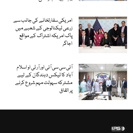
امریکی سفارتخانے کی جانب سے
زرعی ٹیکنالوجی کے شعبے میں
پاک امریکہ اشتراک کے مواقع
اجاگر
آئی سی سی آئی اور آر ٹی او اسلام
آباد کا ٹیکس دہندگان کے لیے
مشترکہ سہولت مہم شروع کرنے
پر اتفاق