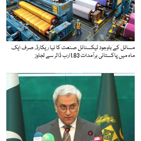
مسائل کے باوجود ٹیکسٹائل صنعت کا نیا ریکارڈ، صرف ایک
ماہ میں پاکستانی برآمدات 1.83ارب ڈالر سے تجاوز