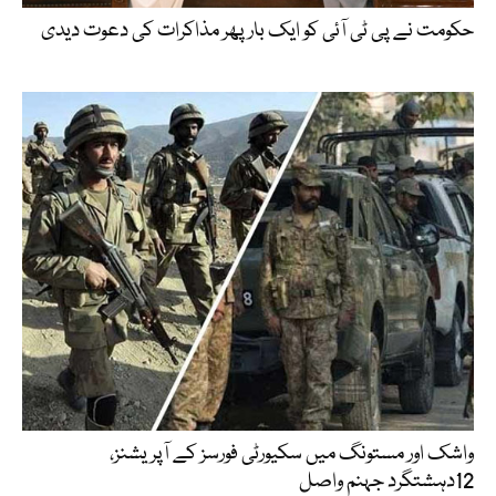
حکومت نے پی ٹی آئی کو ایک بارپھر مذاکرات کی دعوت دیدی
واشک اور مستونگ میں سکیورٹی فورسز کے آپریشنز،
12دہشتگرد جہنم واصل