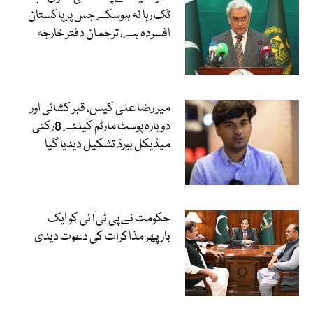
تک رہا نہ ہوسکے جس پر پاکستان
افسردہ ہے، ترجمان دفتر خارجہ
میر رضا علی کیس، قبر کشائی اور
دوبارہ پوسٹ مارٹم کیلئے 8رکنی
میڈیکل بورڈ تشکیل دیدیا گیا
حکومت نے پی ٹی آئی کو ایک
بارپھر مذاکرات کی دعوت دیدی