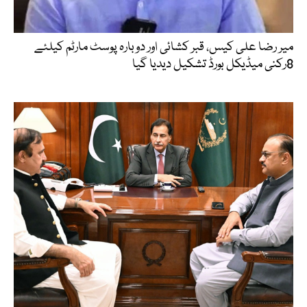
میر رضا علی کیس، قبر کشائی اور دوبارہ پوسٹ مارٹم کیلئے
8رکنی میڈیکل بورڈ تشکیل دیدیا گیا