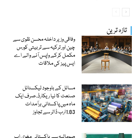
تازہ ترین
وفاقی وزیر داخلہ محسن نقوی سے
چین اور ترکیہ سے تربیتی کورس
مکمل کرکے واپس آنے والے اے
ایس پیز کی ملاقات
مسائل کے باوجود ٹیکسٹائل
صنعت کا نیا ریکارڈ، صرف ایک
ماہ میں پاکستانی برآمدات
1.83ارب ڈالر سے تجاوز
صومالیہ سے پاکستانی مغوی اب