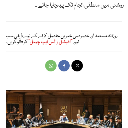
روشنی میں منطقی انجام تک پہنچایا جائے ۔
روزانہ مستند اور خصوصی خبریں حاصل کرنے کے لیے ڈیلی سب
نیوز
"آفیشل واٹس ایپ چینل"
کو فالو کریں۔