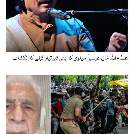
عطاء اللّٰہ خان عیسیٰ خیلوی کا اپنی قبر تیار کرنے کا انکشاف