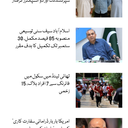
سپرنٹنڈنٹ اور دو انسپکٹرز گرفتار
اسلام آباد سیف سٹی توسیعی
منصوبہ 85 فیصد مکمل، 30
ستمبر تک تکمیل کا ہدف مقرر
تھائی لینڈ میں سکول میں
فائرنگ سے 7 افراد ہلاک، 15
زخمی
’امریکا بار بار ڈرامائی سفارت کاری