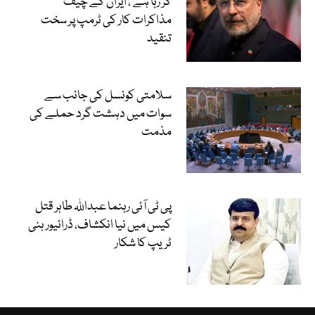
کر رہا ہے‘، ایران کے چیف
مذاکرات کار کی ٹرمپ پر سخت
تنقید
سلامتی کونسل کی جانب سے
سوات میں دہشت گرد حملے کی
مذمت
پی ٹی آئی رہنما عبداللہ طاہر قتل
کیس میں نیا انکشاف، ڈرائیور ہنی
ٹریپ کا شکار