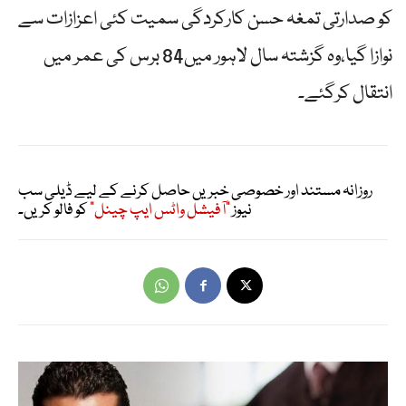
کو صدارتی تمغہ حسن کارکردگی سمیت کئی اعزازات سے
نوازا گیا،وہ گزشتہ سال لاہور میں84 برس کی عمر میں
انتقال کرگئے۔
روزانہ مستند اور خصوصی خبریں حاصل کرنے کے لیے ڈیلی سب
نیوز
"آفیشل واٹس ایپ چینل"
کو فالو کریں۔