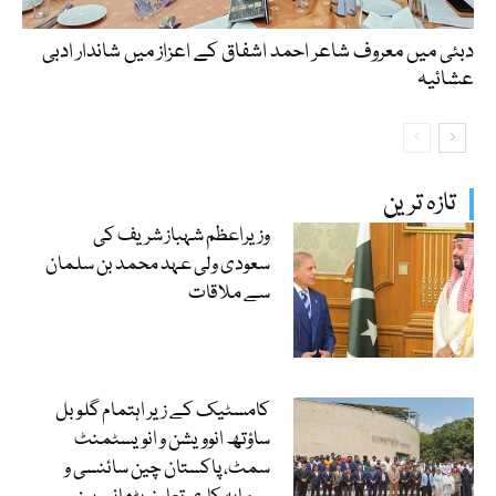
دبئی میں معروف شاعر احمد اشفاق کے اعزاز میں شاندار ادبی
عشائیہ
تازہ ترین
وزیراعظم شہباز شریف کی
سعودی ولی عہد محمد بن سلمان
سے ملاقات
کامسٹیک کے زیر اہتمام گلوبل
ساؤتھ انوویشن و انویسٹمنٹ
سمٹ، پاکستان چین سائنسی و