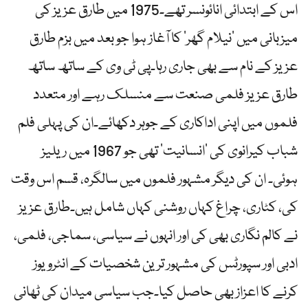
اس کے ابتدائی انائونسر تھے۔1975 میں طارق عزیز کی
میزبانی میں ‘نیلام گھر’ کا آغاز ہوا جو بعد میں بزم طارق
عزیز کے نام سے بھی جاری رہا۔پی ٹی وی کے ساتھ ساتھ
طارق عزیز فلمی صنعت سے منسلک رہے اور متعدد
فلموں میں اپنی اداکاری کے جوہر دکھائے۔ان کی پہلی فلم
شباب کیرانوی کی ‘انسانیت’ تھی جو 1967 میں ریلیز
ہوئی۔ ان کی دیگر مشہور فلموں میں سالگرہ، قسم اس وقت
کی، کٹاری، چراغ کہاں روشنی کہاں شامل ہیں۔طارق عزیز
نے کالم نگاری بھی کی اور انہوں نے سیاسی، سماجی، فلمی،
ادبی اور سپورٹس کی مشہور ترین شخصیات کے انٹرویوز
کرنے کا اعزاز بھی حاصل کیا۔جب سیاسی میدان کی ٹھانی