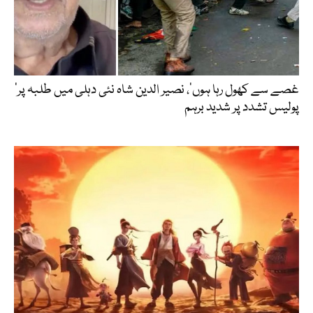
’غصے سے کھول رہا ہوں‘، نصیر الدین شاہ نئی دہلی میں طلبہ پر
پولیس تشدد پر شدید برہم