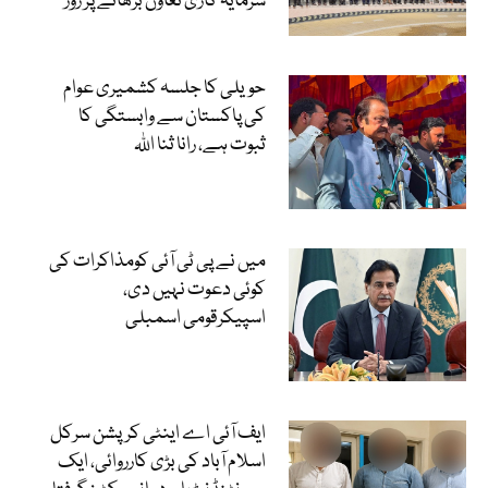
سرمایہ کاری تعاون بڑھانے پر زور
حویلی کا جلسہ کشمیری عوام
کی پاکستان سے وابستگی کا
ثبوت ہے، رانا ثنا اللہ
میں نے پی ٹی آئی کومذاکرات کی
کوئی دعوت نہیں دی،
اسپیکرقومی اسمبلی
ایف آئی اے اینٹی کرپشن سرکل
اسلام آباد کی بڑی کارروائی، ایک