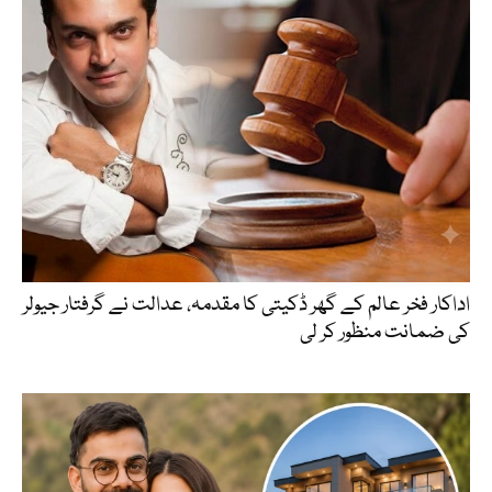
اداکار فخر عالم کے گھر ڈکیتی کا مقدمہ، عدالت نے گرفتار جیولر
کی ضمانت منظور کر لی