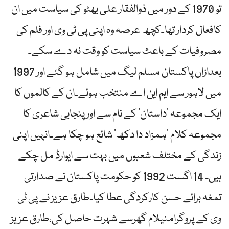
تو 1970 کے دور میں ذوالفقار علی بھٹو کی سیاست میں ان
کافعال کردار تھا۔کچھ عرصہ وہ اپنی پی ٹی وی اور فلم کی
مصروفیات کے باعث سیاست کو وقت نہ دے سکے۔
بعدازاں پاکستان مسلم لیگ میں شامل ہو گئے اور 1997
میں لاہور سے ایم این اے منتخب ہوئے۔ان کے کالموں کا
ایک مجموعہ ‘داستان’ کے نام سے اورپنجابی شاعری کا
مجموعہ کلام ‘ہمزاد دا دکھ’ شائع ہو چکا ہے۔انہیں اپنی
زندگی کے مختلف شعبوں میں بہت سے ایوارڈ مل چکے
ہیں۔ 14 اگست 1992 کو حکومت پاکستان نے صدارتی
تمغہ برائے حسن کارکردگی عطا کیا۔طارق عزیز نے پی ٹی
وی کے پروگرامنیلام گھرسے شہرت حاصل کی،طارق عزیز