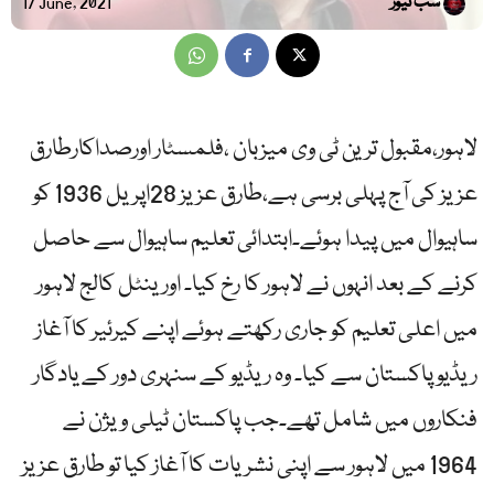
سب نیوز
17 June, 2021
لاہور،مقبول ترین ٹی وی میزبان ،فلمسٹار اورصداکارطارق
عزیز کی آج پہلی برسی ہے،طارق عزیز 28اپریل 1936 کو
ساہیوال میں پیدا ہوئے۔ابتدائی تعلیم ساہیوال سے حاصل
کرنے کے بعد انہوں نے لاہور کا رخ کیا۔ اورینٹل کالج لاہور
میں اعلی تعلیم کو جاری رکھتے ہوئے اپنے کیرئیر کا آغاز
ریڈیو پاکستان سے کیا۔ وہ ریڈیو کے سنہری دور کے یادگار
فنکاروں میں شامل تھے۔جب پاکستان ٹیلی ویژن نے
1964 میں لاہور سے اپنی نشریات کا آغاز کیا تو طارق عزیز