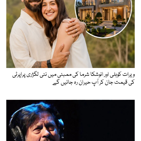
ویرات کوہلی اور انوشکا شرما کی ممبئی میں نئی لگژری پراپرٹی
کی قیمت جان کر آپ حیران رہ جائیں گے