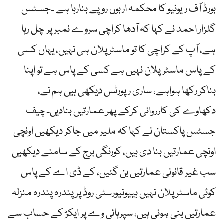
بورڈ آف ریونیو کا محکمہ اربوں روپے بنارہا ہے ۔جسٹس
گلزار احمد نے کہا کہ آدھا کراچی سروے نمبر پر چل رہا
ہے، آپ کے کراچی کا تو ماسٹر پلان ہی نہیں، یہاں کسی
کے پاس ماسٹر پلان نہیں ہے کسی کے پاس ہے تو اپنا
بناکر رکھا ہواہے، ساری رپورٹس دیکھی ہیں ہم نے،
دکھاوے کی کارروائی کرکے پھر عمارتیں بنادیں۔چیف
جسٹس پاکستان نے کہا کہ ملیر میں جاکر دیکھیں اونچی
اونچی عمارتیں بنا دی ہیں، کورنگی برج کے سامنے دیکھیں
سب غیر قانونی عمارتیں بن گئیں، کے ڈی اے کے پاس
کوئی ماسٹر پلان نہیں ہییونیورسٹی روڈ پر پندرہ پندرہ منزلہ
عمارتیں بنی ہوئی ہیں، سپرہائی وے پر ایکڑ کے حساب سے