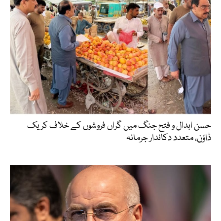
حسن ابدال و فتح جنگ میں گراں فروشوں کے خلاف کریک
ڈاؤن، متعدد دکاندار جرمانہ