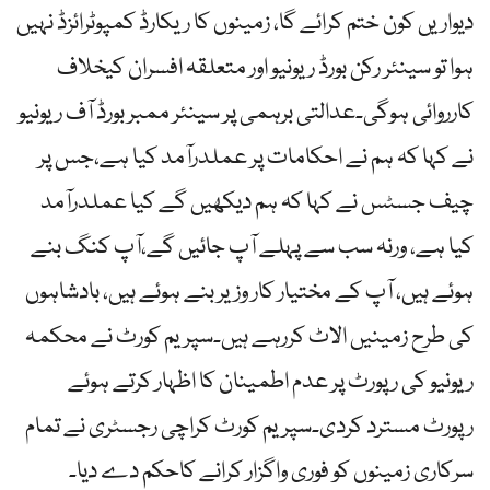
دیواریں کون ختم کرائے گا، زمینوں کا ریکارڈ کمپوٹرائزڈ نہیں
ہوا تو سینئر رکن بورڈ ریونیو اور متعلقہ افسران کیخلاف
کارروائی ہوگی۔عدالتی برہمی پر سینئر ممبر بورڈ آف ریونیو
نے کہا کہ ہم نے احکامات پر عملدرآمد کیا ہے،جس پر
چیف جسٹس نے کہا کہ ہم دیکھیں گے کیا عملدرآمد
کیا ہے، ورنہ سب سے پہلے آپ جائیں گے،آپ کنگ بنے
ہوئے ہیں، آپ کے مختیار کار وزیر بنے ہوئے ہیں، بادشاہوں
کی طرح زمینیں الاٹ کررہے ہیں۔سپریم کورٹ نے محکمہ
ریونیو کی رپورٹ پر عدم اطمینان کا اظہار کرتے ہوئے
رپورٹ مسترد کردی۔سپریم کورٹ کراچی رجسٹری نے تمام
سرکاری زمینوں کو فوری واگزار کرانے کاحکم دے دیا۔