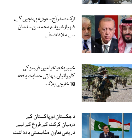
ترک صدر آج سعودیہ پہنچیں گے،
شہباز شریف، محمد بن سلمان
سے ملاقات طے
خیبرپختونخوا میں فورسز کی
کارروائیاں، بھارتی حمایت یافتہ
10 خارجی ہلاک
تاجکستان اور پاکستان کے
درمیان کرکٹ کے فروغ کے لیے
تاریخی تعاون، مفاہمتی یادداشت