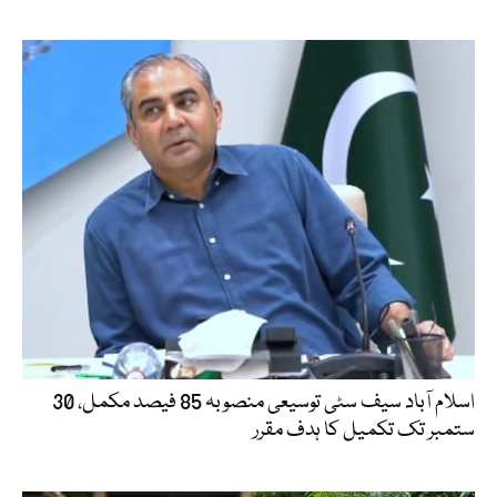
اسلام آباد سیف سٹی توسیعی منصوبہ 85 فیصد مکمل، 30
ستمبر تک تکمیل کا ہدف مقرر