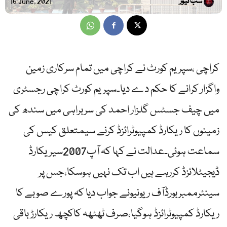
سب نیوز
16 June, 2021
کراچی ،سپریم کورٹ نے کراچی میں تمام سرکاری زمین
واگزار کرانے کا حکم دے دیا۔سپریم کورٹ کراچی رجسٹری
میں چیف جسٹس گلزار احمد کی سربراہی میں سندھ کی
زمینوں کا ریکارڈ کمپیوٹرائزڈ کرنے سیمتعلق کیس کی
سماعت ہوئی۔عدالت نے کہا کہ آپ2007سیریکارڈ
ڈیجیٹلائزڈ کررہے ہیں اب تک نہیں ہوسکا،جس پر
سینئرممبربورڈآف ریونیونے جواب دیا کہ پورے صوبے کا
ریکارڈ کمپیوٹرائزڈ ہوگیا،صرف ٹھٹھہ کاکچھ ریکارڑ باقی