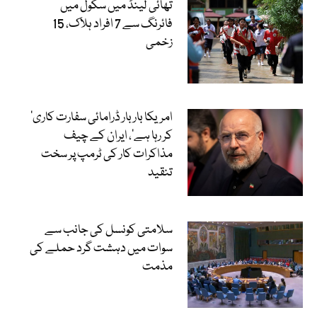
تھائی لینڈ میں سکول میں
فائرنگ سے 7 افراد ہلاک، 15
زخمی
’امریکا بار بار ڈرامائی سفارت کاری
کر رہا ہے‘، ایران کے چیف
مذاکرات کار کی ٹرمپ پر سخت
تنقید
سلامتی کونسل کی جانب سے
سوات میں دہشت گرد حملے کی
مذمت