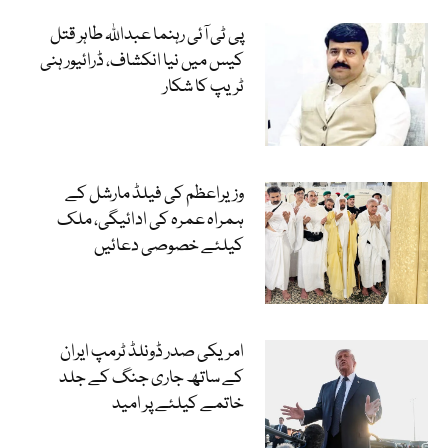
پی ٹی آئی رہنما عبداللہ طاہر قتل
کیس میں نیا انکشاف، ڈرائیور ہنی
ٹریپ کا شکار
وزیراعظم کی فیلڈ مارشل کے
ہمراہ عمرہ کی ادائیگی، ملک
کیلئے خصوصی دعائیں
امریکی صدر ڈونلڈ ٹرمپ ایران
کے ساتھ جاری جنگ کے جلد
خاتمے کیلئے پر امید