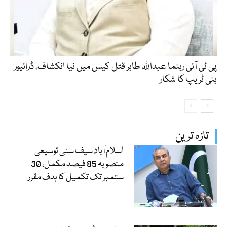
پی ٹی آئی رہنما عبداللہ طاہر قتل کیس میں نیا انکشاف، ڈرائیور
ہنی ٹریپ کا شکار
تازہ ترین
اسلام آباد سیف سٹی توسیعی
منصوبہ 85 فیصد مکمل، 30
ستمبر تک تکمیل کا ہدف مقرر