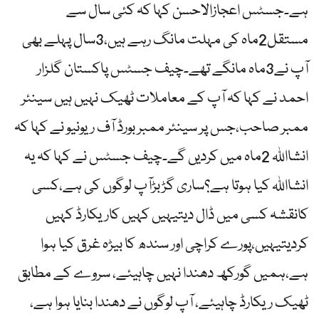
ہے۔جسٹس اعجازالاحسن کہا کہ کئی سال سے
مستقل2ماہ کی مہلت مانگ رہے ہیں،3سال پہلے بھی
آپ نے3ماہ مانگے تھے۔چیف جسٹس پاکستان گلزار
احمد نے کہا کہ آپ کے معاملات ٹھیک نہیں ہیں سینئر
ممبر صاحب،جس پر سینئر ممبر بورڈ آف ریونیو نے کہا کہ
انشااللہ 2ماہ میں کردیں گے۔چیف جسٹس نے کہا کہ یہ
انشااللہ کیا ہوتا ہے؟ساری گڑبڑآپ لوگوں کی ہے،کسی
کانقشہ کسی میں ڈال دیتیہیں کہیں کاریکارڈ کہیں
کردیتیہیں،پورے کراچی اور سندھ کا بیڑہ غرق کیا ہوا
ہے،ہمیں گورکھ دھندا نہیں چاہیئے، سروے کے مطابق
ٹھیک ریکارڈ چاہیئے، آپ لوگوں نے دھندا بنایا ہوا ہے،