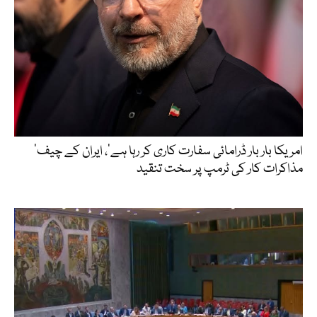
’امریکا بار بار ڈرامائی سفارت کاری کر رہا ہے‘، ایران کے چیف
مذاکرات کار کی ٹرمپ پر سخت تنقید