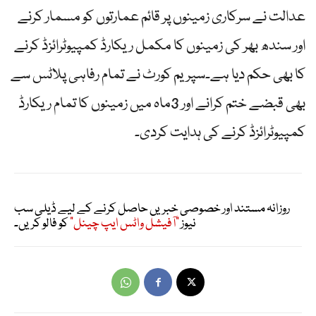
عدالت نے سرکاری زمینوں پر قائم عمارتوں کو مسمار کرنے
اور سندھ بھر کی زمینوں کا مکمل ریکارڈ کمپیوٹرائزڈ کرنے
کا بھی حکم دیا ہے۔سپریم کورٹ نے تمام رفاہی پلاٹس سے
بھی قبضے ختم کرانے اور 3ماہ میں زمینوں کا تمام ریکارڈ
کمپیوٹرائزڈ کرنے کی ہدایت کردی۔
روزانہ مستند اور خصوصی خبریں حاصل کرنے کے لیے ڈیلی سب
نیوز
"آفیشل واٹس ایپ چینل"
کو فالو کریں۔