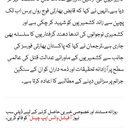
دیا ہے۔انہوں نے کہا کہ قابض بھارتی فوج رواں برس اب تک
پچپن سے زائد کشمیریوں کو شہید کر چکی ہے اور
کشمیری نوجوانوں کی اندھا دھند گرفتاریوں کا سلسلہ بھی
جاری ہے۔ترجمان نے کہا کہ پاکستان بھارتی فورسز کی
جانب سے کشمیریوں کے ماورائے عدالت قتل کی عالمی
سطح پر آزادانہ تحقیقات اور ذمہ داران کو ان کے سنگین
جرائم پر سزائیں دینے کے مطالبے کا اعادہ کرتا ہے۔
روزانہ مستند اور خصوصی خبریں حاصل کرنے کے لیے ڈیلی سب
نیوز
"آفیشل واٹس ایپ چینل"
کو فالو کریں۔