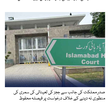
صدرِ مملکت کی جانب سے ججز کی تعیناتی کی سمری کی
منظوری نہ دینے کے خلاف درخواست پر فیصلہ محفوظ