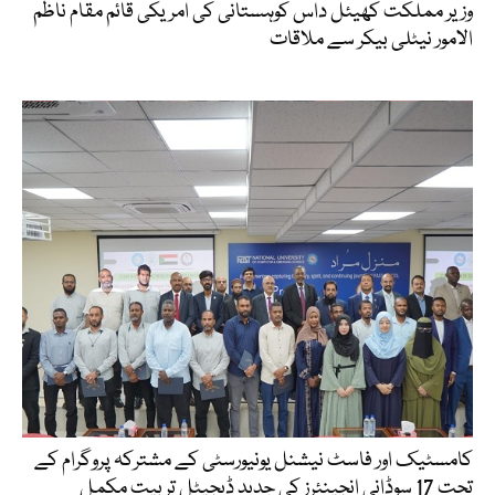
وزیر مملکت کھیئل داس کوہستانی کی امریکی قائم مقام ناظم
الامور نیٹلی بیکر سے ملاقات
کامسٹیک اور فاسٹ نیشنل یونیورسٹی کے مشترکہ پروگرام کے
تحت 17 سوڈانی انجینئرز کی جدید ڈیجیٹل تربیت مکمل