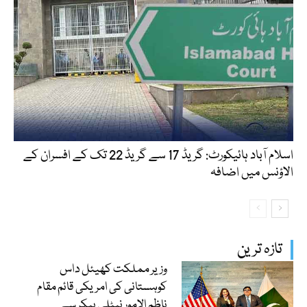
اسلام آباد ہائیکورٹ: گریڈ 17 سے گریڈ 22 تک کے افسران کے
الاؤنس میں اضافہ
تازہ ترین
وزیر مملکت کھیئل داس
کوہستانی کی امریکی قائم مقام
ناظم الامور نیٹلی بیکر سے