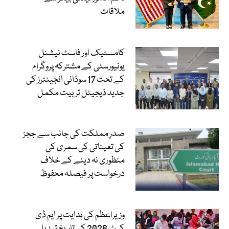
ملاقات
کامسٹیک اور فاسٹ نیشنل
یونیورسٹی کے مشترکہ پروگرام
کے تحت 17 سوڈانی انجینئرز کی
جدید ڈیجیٹل تربیت مکمل
صدرِ مملکت کی جانب سے ججز
کی تعیناتی کی سمری کی
منظوری نہ دینے کے خلاف
درخواست پر فیصلہ محفوظ
وزیراعظم کی ہدایت پر ایم ڈی
کیٹ 2026 کی تاریخ تبدیل