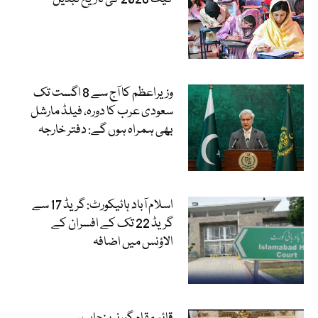
وزیراعظم کا آج سے 8 اگست تک
سعودی عرب کا دورہ، فیلڈ مارشل
بھی ہمراہ ہوں گے: دفتر خارجہ
اسلام آباد ہائیکورٹ: گریڈ 17 سے
گریڈ 22 تک کے افسران کے
الاؤنس میں اضافہ