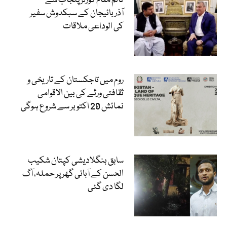
قائم مقام گورنر پنجاب سے
آذربائیجان کے سبکدوش سفیر
کی الوداعی ملاقات
روم میں تاجکستان کے تاریخی و
ثقافتی ورثے کی بین الاقوامی
نمائش 20 اکتوبر سے شروع ہوگی
سابق بنگلادیشی کپتان شکیب
الحسن کے آبائی گھر پر حملہ، آگ
لگا دی گئی