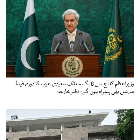
وزیراعظم کا آج سے 8 اگست تک سعودی عرب کا دورہ، فیلڈ
مارشل بھی ہمراہ ہوں گے: دفتر خارجہ