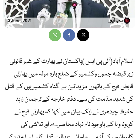
سب نیوز
13 June, 2021
اسلام آباد(آئی پی ایس )پاکستان نے بھارت کے غیر قانونی
زیر قبضہ جموں وکشمیر کے ضلع بارہ مولہ میں بھارتی
قابض فوج کے ہاتھوں مزید تین بے گناہ کشمیریوں کے قتل
کی شدید مذمت کی ہے۔ دفتر خارجہ کے ترجمان زاہد
حفیظ چودھری نے ایک بیان میں کہا کہ بھارتی فوج نے
کورونا وبا کے باوجود نام نہاد محاصرے اور تلاشی کی
کارروائیوں کی آڑ میں ماورائے عدالت قتل کا سلسلہ تیز کر