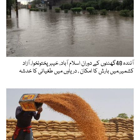
آئندہ 48گھنٹوں کے دوران اسلام آباد، خیبرپختونخوا، آزاد
کشمیر،میں بارش کا امکان ، دریاوں میں طغیانی کا خدشہ