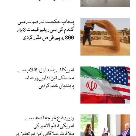
پنجاب حکومت نے صوبے میں
گندم کی نئی ریلیز قیمت 3ہزار
800 روپے فی من مقرر کردی
امریکا نے پاسداران انقلاب سے
منسلک تین اداروں پر عائد
پابندیاں ختم کردیں
وزیر دفاع خواجہ آصف سے
امریکی ناظم الامور کی
ملاقات،علاقائی امن اور تعاون پر