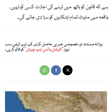
ہے کہ قانون کو ہاتھ میں لینے کی اجازت کسی کو نہیں،
واقعہ میں ملوث تمام اہلکاروں کو سزا دی جائے گی۔
روزانہ مستند اور خصوصی خبریں حاصل کرنے کے لیے ڈیلی سب
نیوز
"آفیشل واٹس ایپ چینل"
کو فالو کریں۔