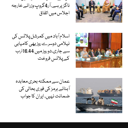
ناگزیر ہے، آر4گروپ وزرائے خارجہ
اجلاس میں اتفاق
اسلام آباد میں کمرشل پلاٹس کی
نیلامی دوسرے روز بھی کامیابی
سے جاری،دو روز میں 16.44ارب
کے پلاٹس فروخت
عمان سے ممکنہ بحری معاہدہ
آبنائے ہرمز کی فوری بحالی کی
ضمانت نہیں، ایران کا جواب