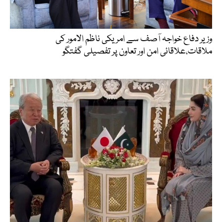
وزیر دفاع خواجہ آصف سے امریکی ناظم الامور کی
ملاقات،علاقائی امن اور تعاون پر تفصیلی گفتگو