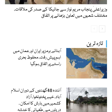
وزیراعلیٰ پنجاب مریم نواز سے جائیکا کے صدر کی ملاقات،
مختلف شعبوں میں تعاون بڑھانے پر اتفاق
تازہ ترین
آبنائے ہرمز پر ایران اور عمان میں
اہم پیش رفت، محفوظ بحری
راستے پر اتفاق ہوگیا
آئندہ 48گھنٹوں کے دوران اسلام
آباد، خیبرپختونخوا، آزاد
کشمیر،میں بارش کا امکان ،
دریاوں میں طغیانی کا خدشہ