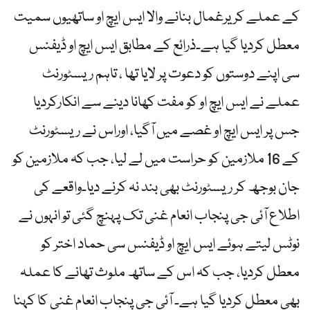
کے عملے کر یرغمال بنانے والا ایس ایچ او ساتھیوں سمیت
معطل کردیا گیا ہے۔ذرائع کے مطابق ایس ایچ او ڈیفنس
سی اپنے دوستوں کو دعوت پر لایا تھا ، تاہم ریسٹورنٹ
عملے نے ایس ایچ او کو مفت کھانا دینے سے انکارکردیا
جس پر ایس ایچ او غصے میں آگیا، اوراس نے ریسٹورنٹ
کے 16 ملازمین کو حراست میں لے لیا، جب کہ ملازمین کو
جان بوجھ کر ریسٹورنٹ بھی بند نہ کرنے دیا۔واقعے کی
اطلاع آئی جی پنجاب انعام غنی تک پہنچ گئی تو انہوں نے
نوٹس لیتے ہوئے ایس ایچ او ڈیفنس سی حماد اختر کو
معطل کردیا، جب کہ اس کے ساتھ ملوث تھانے کا عملہ
بھی معطل کردیا گیا ہے۔ آئی جی پنجاب انعام غنی کا کہنا