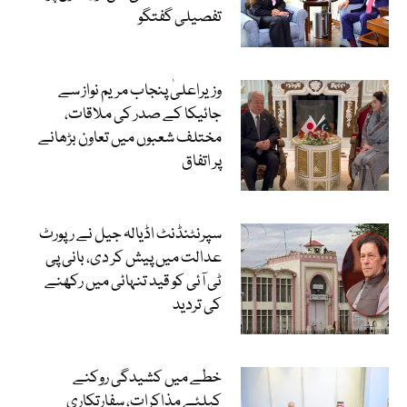
تفصیلی گفتگو
وزیراعلیٰ پنجاب مریم نواز سے
جائیکا کے صدر کی ملاقات،
مختلف شعبوں میں تعاون بڑھانے
پر اتفاق
سپرنٹنڈنٹ اڈیالہ جیل نے رپورٹ
عدالت میں پیش کر دی، بانی پی
ٹی آئی کو قید تنہائی میں رکھنے
کی تردید
خطے میں کشیدگی روکنے
کیلئے مذاکرات، سفارتکاری