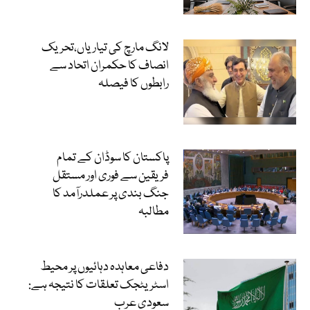
لانگ مارچ کی تیاریاں،تحریک
انصاف کا حکمران اتحاد سے
رابطوں کا فیصلہ
پاکستان کا سوڈان کے تمام
فریقین سے فوری اور مستقل
جنگ بندی پر عملدرآمد کا
مطالبہ
دفاعی معاہدہ دہائیوں پر محیط
اسٹریٹجک تعلقات کا نتیجہ ہے:
سعودی عرب