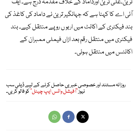
ترین،علی ترین اورداماد کے خلاف مقدمہ درج ہے۔ ایف
آئی اے کا کہنا ہے کہ جہانگیر ترین نے داماد کی کاغذ کی
بند فیکٹری کے اکانٹ میں اربو ں روپے منتقل کیے۔ بند
فیکٹری میں منتقل رقم بعد ازاں فیملی ممبران کے
اکانٹس میں منتقل ہوئی۔
روزانہ مستند اور خصوصی خبریں حاصل کرنے کے لیے ڈیلی سب
نیوز
"آفیشل واٹس ایپ چینل"
کو فالو کریں۔