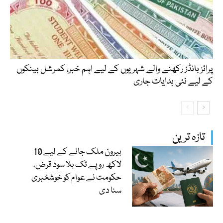
پرائز بانڈز رکھنے والے شہریوں کے لیے اہم خبر، کمرشل بینکوں
کے لیے نئی ہدایات جاری
تازہ ترین
بیرون ملک جانے کے لیے 10
لاکھ روپے تک بلا سود قرض،
حکومت نے عوام کو خوشخبری
سنا دی