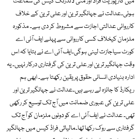
میں کارپوریٹ فراڈ اور منی لانڈرنگ کیس کی سماعت
ہوئی۔عدالت نے جہانگیر ترین اور علی ترین کے خلاف
کارروائی عدالتی اجازت سے مشروط کر دی ہے۔ مذکورہ
ملزمان کیخلاف کسی کارروائی سے پہلے ایف آئی اے
کورٹ سیاجازت لینی ہوگی۔ایف آئی اے نے بتایا کہ اس
وقت جہانگیر ترین اور علی ترین کی گرفتاری درکار نہیں۔ یہ
ادارہ بنیادی انسانی حقوق پر یقین رکھتا ہے۔ ابھی ہم
ریکارڈ کا جائزہ لے رہے ہیں۔عدالت نے جہانگیر ترین اور
علی ترین کی عبوری ضمانت میں آج تک توسیع کر رکھی
تھی۔ عدالت نے ایف آئی اے کو دونوں ملزمان کو آج تک
گرفتاری سے روک رکھا تھا۔مالیاتی فراڈ کیس میں جہانگیر