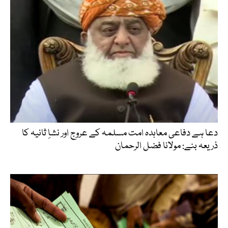
دعا ہے دفاعی معاہدہ امت مسلمہ کے عروج اور نشاِ ثانیہ کا
ذریعہ بنے: مولانا فضل الرحمان