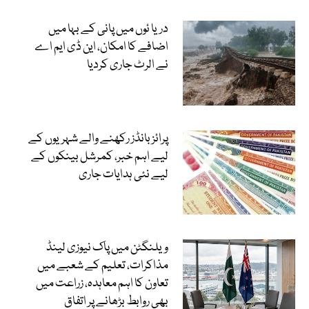
دریا ئوں میں پانی کے بہا میں
اضافے کا امکان، این ڈی ایم اے
نے الرٹ جاری کردیا
پرائز بانڈز رکھنے والے شہریوں کے
لیے اہم خبر، کمرشل بینکوں کے
لیے نئی ہدایات جاری
ویلنگٹن میں پاک نیوزی لینڈ
مذاکرات، تعلیم کے شعبے میں
تعاون کا اہم معاہدہ، زراعت میں
بھی روابط بڑھانے پر اتفاق