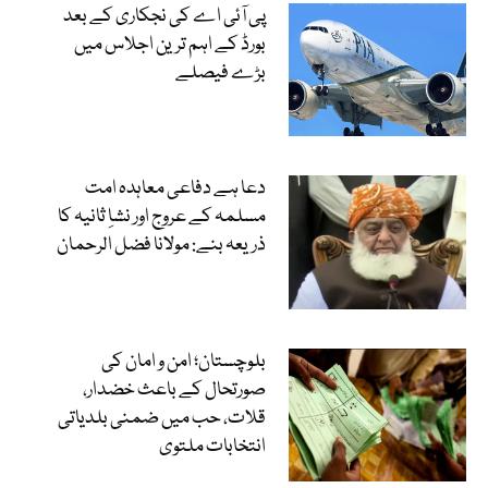
پی آئی اے کی نجکاری کے بعد
بورڈ کے اہم ترین اجلاس میں
بڑے فیصلے
دعا ہے دفاعی معاہدہ امت
مسلمہ کے عروج اور نشاِ ثانیہ کا
ذریعہ بنے: مولانا فضل الرحمان
بلوچستان؛ امن و امان کی
صورتحال کے باعث خضدار،
قلات، حب میں ضمنی بلدیاتی
انتخابات ملتوی