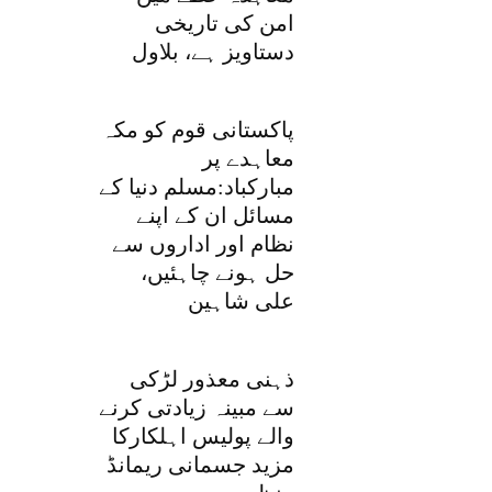
امن کی تاریخی
دستاویز ہے، بلاول
پاکستانی قوم کو مکہ
معاہدے پر
مبارکباد:مسلم دنیا کے
مسائل ان کے اپنے
نظام اور اداروں سے
حل ہونے چاہئیں،
علی شاہین
ذہنی معذور لڑکی
سے مبینہ زیادتی کرنے
والے پولیس اہلکارکا
مزید جسمانی ریمانڈ