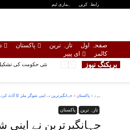
رابطہ کریں
ہماری ٹیم
صفحہ اول
تازہ ترین
پاکستان
د
کالمز
ای پیپر
بریکنگ نیوز
نئی حکومت کی تشکیل ،
ہوم
پاکستان
جہانگیرترین نے اپنی شوگر ملز کا آڈٹ کرنے 
تازہ ترین
پاکستان
جہانگیرترین نے اپنی ش