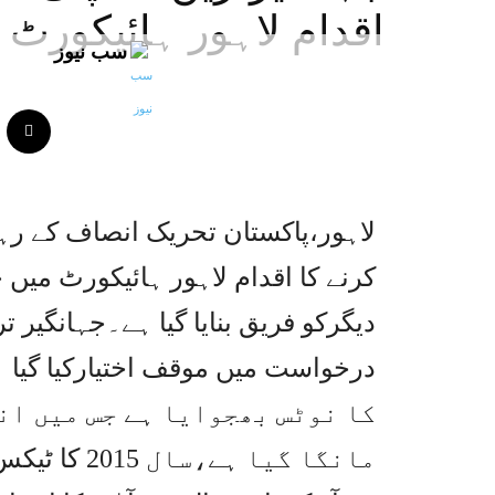
اقدام لاہور ہائیکورٹ م
سب نیوز
لاہور،پاکستان تحریک انصاف کے رہن
کرنے کا اقدام لاہور ہائیکورٹ میں
دیگرکو فریق بنایا گیا ہے۔جہانگی
کا نوٹس بھجوایا ہے جس میں ان
مانگا گیا ہ