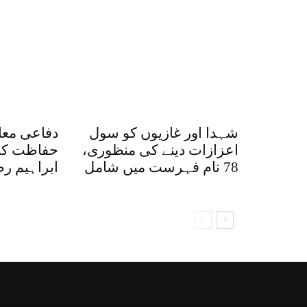
شہدا اور غازیوں کو سول
دفاعی معا
اعزازات دینے کی منظوری،
حفاظت کی
78 نام فہرست میں شامل
ابراہیم ر