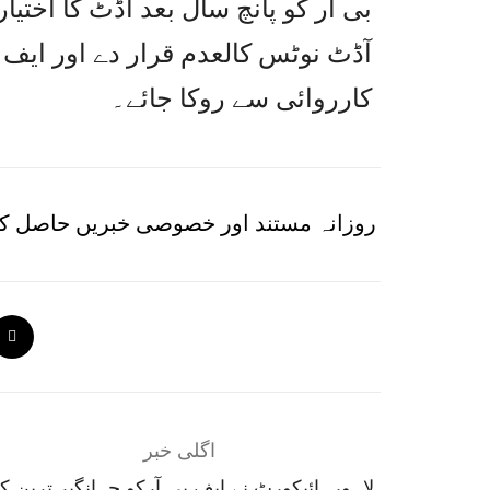
بی آر کو پانچ سال بعد آڈٹ کا اختی
آڈٹ نوٹس کالعدم قرار دے اور ایف 
کارروائی سے روکا جائے۔
روزانہ مستند اور خصوصی خبریں حاصل کر
اگلی خبر
لاہورہائیکورٹ نے ایف بی آرکو جہانگیر ترین ک