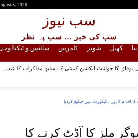
August 8, 2026
سب نیوز
سب کی خبر ... سب پہ نظر
نیا
کھیل
شوبز
کامرس
سائنس و ٹیکنالوجی
وفاق کا جوائنٹ ایکشن کمیٹی کے ساتھ مذاکرات کا عندیہ
کا اقدام لاہور ہائیکورٹ میں چیلنج کردیا
وگر ملز کا آڈٹ کرنے کا