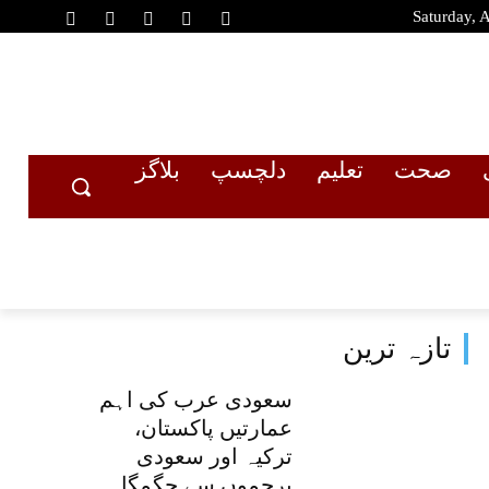
Saturday, 
صحت
تعلیم
دلچسپ
بلاگز
تازہ ترین
سعودی عرب کی اہم
عمارتیں پاکستان،
ترکیہ اور سعودی
پرچموں سے جگمگا