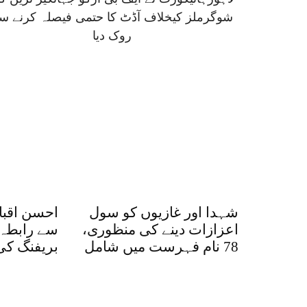
شوگرملز کیخلاف آڈٹ کا حتمی فیصلہ کرنے س
روک دیا
شہدا اور غازیوں کو سول
احسن اقبال
اعزازات دینے کی منظوری،
سے رابطہ،
78 نام فہرست میں شامل
بریفنگ ک