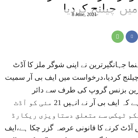
یں چیلنج کردیا
8 June, 2021
ما جہانگیرترین نے اپنی شوگر ملز کا آڈٹ
 چیلنج کردیا،درخواست میں ایف بی آر سمیت
ر ترین بزنس گروپ کی طرف سے دائر
درخواست میں موقف اختیارکیا گیا ہے کہ ایف بی آر نے انہیں 21 مئی کو آڈٹ
کم ٹیکس سے متعلق دستاویزی ریکارڈ
ے،سال 2015 کا ٹیکس آڈٹ کرنے کا قانونی عرصہ گزر چکا ہے،ایف