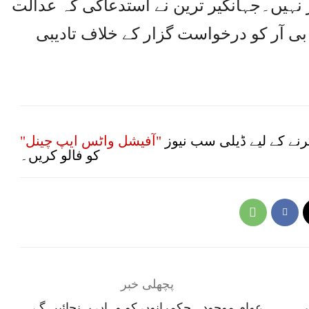
ار نہیں۔جہانگیر ترین نے استدعاکی کہ عدالت
بی آر کو درخواست گزار کے خلاف تادیبی
نے کے لیے ڈیلی سب نیوز
"آفیشل واٹس ایپ چینل"
کو فالو کریں۔
پچھلی خبر
ی
عوام موجودہ حکمرانوں کو وہاں پہنچائیں گے