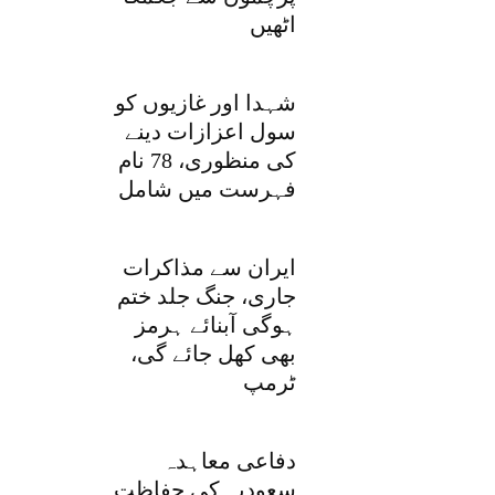
اٹھیں
شہدا اور غازیوں کو
سول اعزازات دینے
کی منظوری، 78 نام
فہرست میں شامل
ایران سے مذاکرات
جاری، جنگ جلد ختم
ہوگی آبنائے ہرمز
بھی کھل جائے گی،
ٹرمپ
دفاعی معاہدہ
سعودیہ کی حفاظت