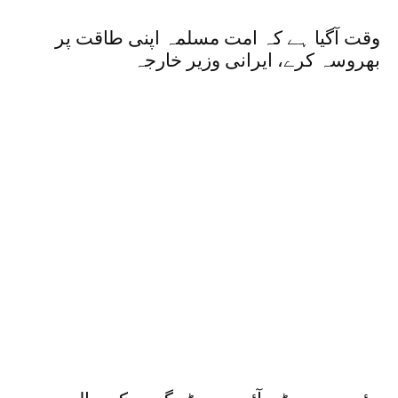
وقت آگیا ہے کہ امت مسلمہ اپنی طاقت پر
بھروسہ کرے، ایرانی وزیر خارجہ