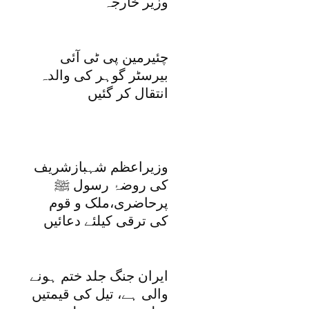
وزیر خارجہ
چئیرمین پی ٹی آئی
بیرسٹر گوہر کی والدہ
انتقال کر گئیں
وزیراعظم شہبازشریف
کی روضۂ رسول ﷺ
پرحاضری،ملک و قوم
کی ترقی کیلئے دعائیں
ایران جنگ جلد ختم ہونے
والی ہے، تیل کی قیمتیں