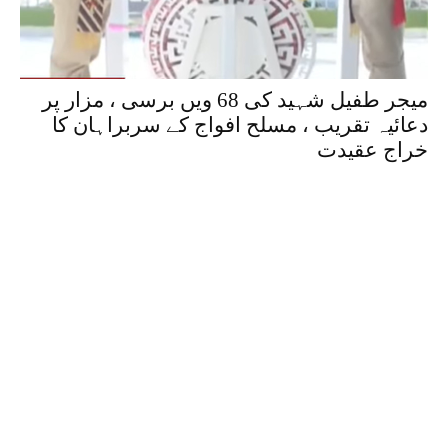
میجر طفیل شہید کی 68 ویں برسی ، مزار پر
دعائیہ تقریب ، مسلح افواج کے سربراہان کا
خراج عقیدت