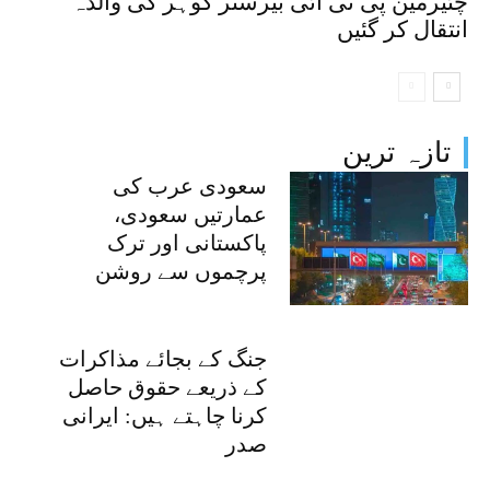
چئیرمین پی ٹی آئی بیرسٹر گوہر کی والدہ
انتقال کر گئیں
تازہ ترین
سعودی عرب کی
عمارتیں سعودی،
پاکستانی اور ترک
پرچموں سے روشن
جنگ کے بجائے مذاکرات
کے ذریعے حقوق حاصل
کرنا چاہتے ہیں: ایرانی
صدر