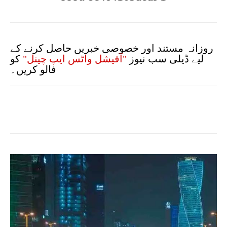
روزانہ مستند اور خصوصی خبریں حاصل کرنے کے
لیے ڈیلی سب نیوز
"آفیشل واٹس ایپ چینل"
کو
فالو کریں۔