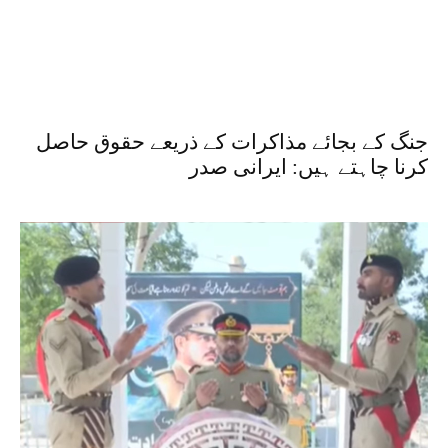
جنگ کے بجائے مذاکرات کے ذریعے حقوق حاصل
کرنا چاہتے ہیں: ایرانی صدر