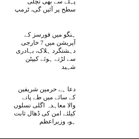
پہلے سے بھی نچلی
سطح پر آئیں گی، ٹرمپ
ہنگو میں فورسز کے
آپریشن میں 7 خارجی
دہشتگرد ہلاک، بہادری
سے لڑتے ہوئے کیپٹن
شہید
دعا ہے حرمین شریفین
کے سائے میں طے پانے
والا معاہدہ اگلی نسلوں
کیلئے امن کی ڈھال ثابت
ہو، وزیراعظم