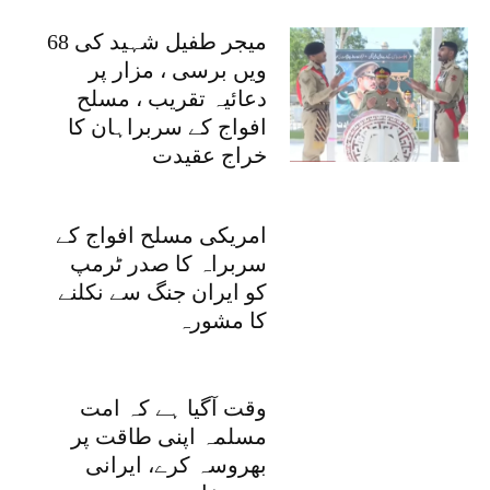
میجر طفیل شہید کی 68
ویں برسی ، مزار پر
دعائیہ تقریب ، مسلح
افواج کے سربراہان کا
خراج عقیدت
امریکی مسلح افواج کے
سربراہ کا صدر ٹرمپ
کو ایران جنگ سے نکلنے
کا مشورہ
وقت آگیا ہے کہ امت
مسلمہ اپنی طاقت پر
بھروسہ کرے، ایرانی