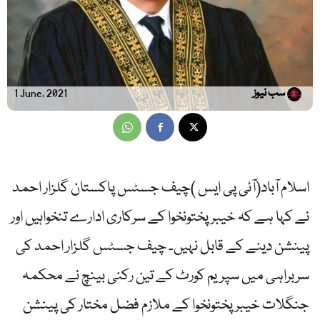
سب نیوز
1 June, 2021
اسلام آباد(آئی پی ایس )چیف جسٹس پاکستان گلزار احمد
نے کہا ہے کہ خیبرپختونخوا کے سرکاری ادارے تنخواہیں اور
پینشن دینے کے قابل نہیں۔ چیف جسٹس گلزار احمد کی
سربراہی میں سپریم کورٹ کے تین رکنی بینچ نے محکمہ
جنگلات خیبر پختونخوا کے ملازم فضل مختار کی پینشن