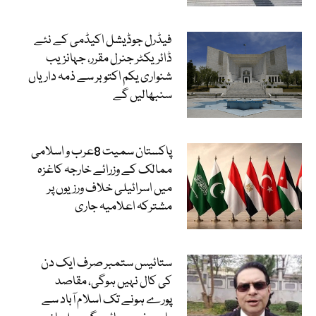
فیڈرل جوڈیشل اکیڈمی کے نئے
ڈائریکٹر جنرل مقرر، جہانزیب
شنواری یکم اکتوبر سے ذمہ داریاں
سنبھالیں گے
پاکستان سمیت 8عرب و اسلامی
ممالک کے وزرائے خارجہ کاغزہ
میں اسرائیلی خلاف ورزیوں پر
مشترکہ اعلامیہ جاری
ستائیس ستمبر صرف ایک دن
کی کال نہیں ہوگی، مقاصد
پورے ہونے تک اسلام آباد سے