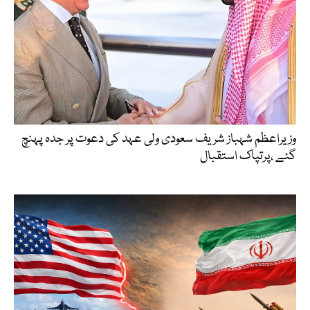
وزیراعظم شہباز شریف سعودی ولی عہد کی دعوت پر جدہ پہنچ
گئے ،پرتپاک استقبال