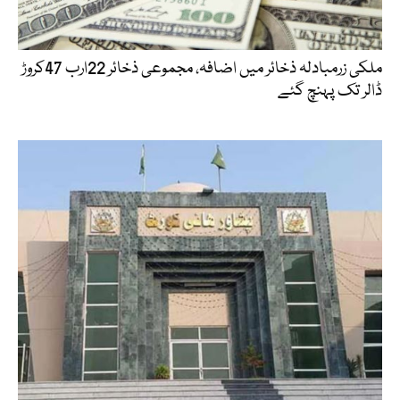
ملکی زرمبادلہ ذخائر میں اضافہ، مجموعی ذخائر 22ارب 47کروڑ
ڈالر تک پہنچ گئے