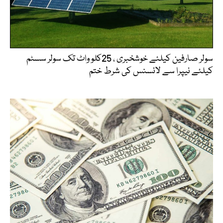
سولر صارفین کیلئے خوشخبری ، 25کلو واٹ تک سولر سسٹم
کیلئے نیپرا سے لائسنس کی شرط ختم