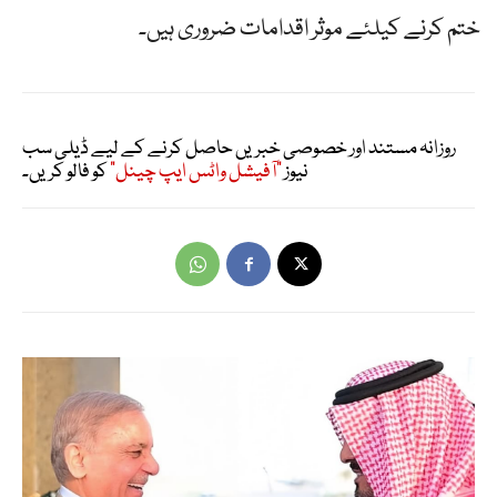
ختم کرنے کیلئے موثر اقدامات ضروری ہیں۔
روزانہ مستند اور خصوصی خبریں حاصل کرنے کے لیے ڈیلی سب
نیوز
"آفیشل واٹس ایپ چینل"
کو فالو کریں۔