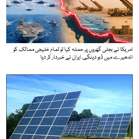
امریکا نے بجلی گھروں پر حملہ کیا تو تمام خلیجی ممالک کو
اندھیرے میں ڈبو دینگے، ایران نے خبردار کر دیا