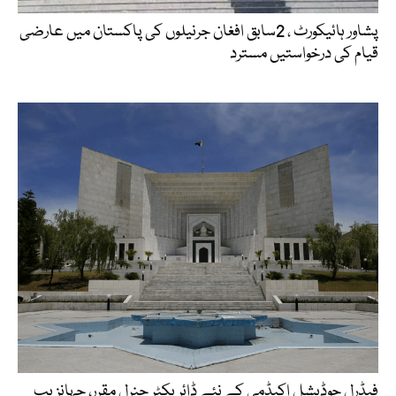
پشاور ہائیکورٹ ، 2سابق افغان جرنیلوں کی پاکستان میں عارضی
قیام کی درخواستیں مسترد
فیڈرل جوڈیشل اکیڈمی کے نئے ڈائریکٹر جنرل مقرر، جہانزیب