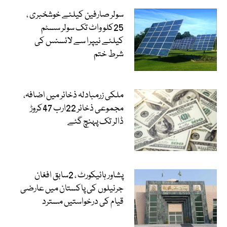
سولر صارفین کیلئے خوشخبری ،
25کلو واٹ تک سولر سسٹم
کیلئے نیپرا سے لائسنس کی
شرط ختم
ملکی زرمبادلہ ذخائر میں اضافہ،
مجموعی ذخائر 22ارب 47کروڑ
ڈالر تک پہنچ گئے
پشاور ہائیکورٹ ، 2سابق افغان
جرنیلوں کی پاکستان میں عارضی
قیام کی درخواستیں مسترد