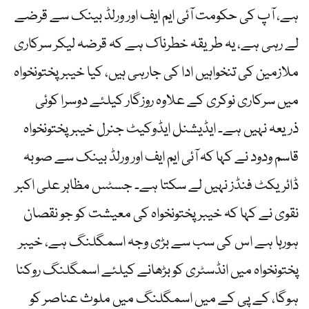
ہے، آپ کی حکومت آئی ایم ایف اور ورلڈ بینک سے قرضے
لے رہی ہے، یہ طریقہ خطرناک ہے کہ قرضہ لیکر سرکاری
ملازمین کی تنخواہیں ادا کی جارہی ہیں، کیا خیبرپختونخواہ
میں سرکاری نوکری کے علاوہ روزگار کیلئے دوسرا کوئی
ذریعہ نہیں ہے۔ ایڈیشنل ایڈوکیٹ جنرل خیبرپختونخواہ
قاسم ودود نے کہا کہ آئی ایم ایف اور ورلڈ بینک سے صوبہ
ڈائریکٹ فنڈز نہیں لے سکتا ہے۔ جسٹس مظاہر علی اکبر
نقوی نے کہا کہ خیبر پختونخواہ کی معیشت کو جو نقصان
ہورہا ہے اس کی سب سے بڑی وجہ اسمگلنگ ہے، خیبر
پختونخواہ میں انڈسٹری کو بڑھانے کیلئے اسمگلنگ روکنا
ہوگا، کے پی کے میں اسمگلنگ میں ملوث عناصر کو