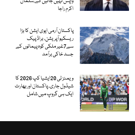
واپس نہیں جائیں گے،سلمان
اکرم راجا
پاکستان آرمی ایوی ایشن کا بڑا
ریسکیو آپریشن، براڈ پیک
سے7غیر ملکی کوہ پیمائوں کے
جسد خاکی برآمد
ویمنز ٹی 20ایشیا کپ 2026 کا
شیڈول جاری، پاکستان اور بھارت
ایک ہی گروپ میں شامل