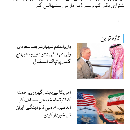
شنواری یکم اکتوبر سے ذمہ داریاں سنبھالیں گے
تازہ ترین
وزیراعظم شہباز شریف سعودی
ولی عہد کی دعوت پر جدہ پہنچ
گئے ،پرتپاک استقبال
امریکا نے بجلی گھروں پر حملہ
کیا تو تمام خلیجی ممالک کو
اندھیرے میں ڈبو دینگے، ایران
نے خبردار کر دیا