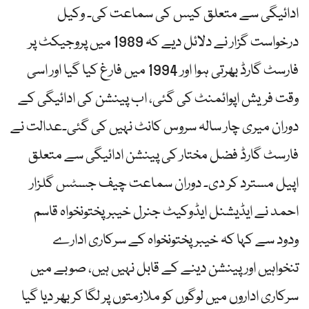
ادائیگی سے متعلق کیس کی سماعت کی۔ وکیل
درخواست گزار نے دلائل دیے کہ 1989 میں پروجیکٹ پر
فارسٹ گارڈ بھرتی ہوا اور 1994 میں فارغ کیا گیا اور اسی
وقت فریش اپوائمنٹ کی گئی، اب پینشن کی ادائیگی کے
دوران میری چار سالہ سروس کانٹ نہیں کی گئی۔عدالت نے
فارسٹ گارڈ فضل مختار کی پینشن ادائیگی سے متعلق
اپیل مسترد کر دی۔ دوران سماعت چیف جسٹس گلزار
احمد نے ایڈیشنل ایڈوکیٹ جنرل خیبرپختونخواہ قاسم
ودود سے کہا کہ خیبرپختونخواہ کے سرکاری ادارے
تنخواہیں اور پینشن دینے کے قابل نہیں ہیں، صوبے میں
سرکاری اداروں میں لوگوں کو ملازمتوں پر لگا کر بھر دیا گیا