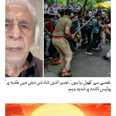
’غصے سے کھول رہا ہوں‘، نصیر الدین شاہ نئی دہلی میں طلبہ پر
پولیس تشدد پر شدید برہم