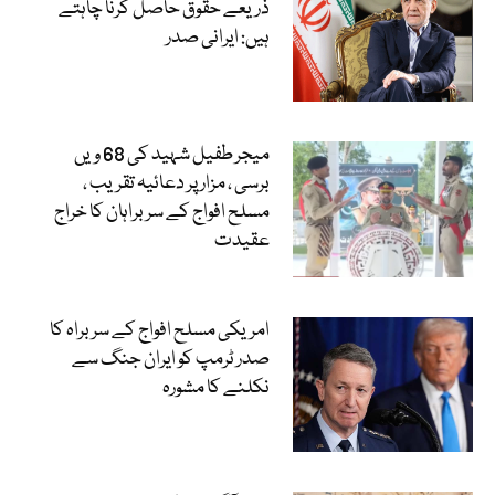
ذریعے حقوق حاصل کرنا چاہتے
ہیں: ایرانی صدر
میجر طفیل شہید کی 68 ویں
برسی ، مزار پر دعائیہ تقریب ،
مسلح افواج کے سربراہان کا خراج
عقیدت
امریکی مسلح افواج کے سربراہ کا
صدر ٹرمپ کو ایران جنگ سے
نکلنے کا مشورہ