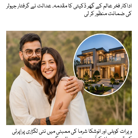
اداکار فخر عالم کے گھر ڈکیتی کا مقدمہ، عدالت نے گرفتار جیولر
کی ضمانت منظور کر لی
ویرات کوہلی اور انوشکا شرما کی ممبئی میں نئی لگژری پراپرٹی