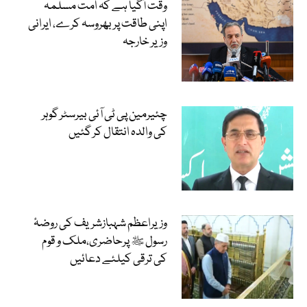
وقت آگیا ہے کہ امت مسلمہ
اپنی طاقت پر بھروسہ کرے، ایرانی
وزیر خارجہ
چئیرمین پی ٹی آئی بیرسٹر گوہر
کی والدہ انتقال کر گئیں
وزیراعظم شہبازشریف کی روضۂ
رسول ﷺ پرحاضری،ملک و قوم
کی ترقی کیلئے دعائیں