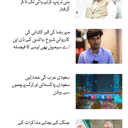
ہنی ٹریپ کرنے والی ٹک ٹاکر
گرفتار
میر رضا کی قبر کشائی کی
کارروائی شروع ، والدین کے ڈی این
اے سیمپل بھی لینے کا فیصلہ
سعودی عرب کی عمارتیں
سعودی، پاکستانی اور ترک پرچموں
سے روشن
جنگ کے بجائے مذاکرات کے