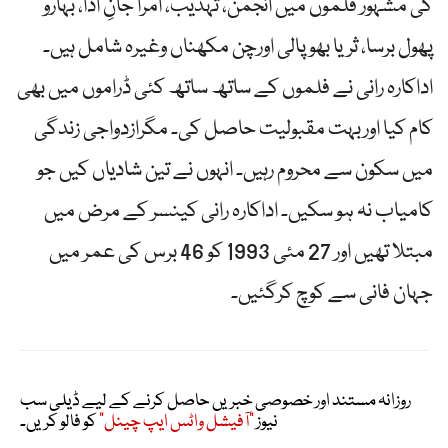
کی مشہور فلموں میں انجمن، تہذیب، امرا جانِ ادا، بہارو
پھول برسا، ثریا بھوپالی اورچن مکھناں وغیرہ شامل ہیں۔
اداکارہ رانی نے فلموں کے ساتھ ساتھ کئی ڈراموں میں بھی
کام کیا اوربہت مقبولیت حاصل کی۔ مگرازدواجی زندگی
میں سکون سے محروم رہیں۔ انہوں نے تین شادیاں کیں جو
کامیاب نہ ہو سکیں۔ اداکارہ رانی کینسر کے مرض میں
مبتلا تھیں اور 27 مئی 1993 کو 46 برس کی عمر میں
جہان فانی سے کوچ کرگئیں۔
روزانہ مستند اور خصوصی خبریں حاصل کرنے کے لیے ڈیلی سب
نیوز
"آفیشل واٹس ایپ چینل"
کو فالو کریں۔