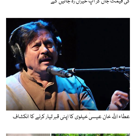
کی قیمت جان کر آپ حیران رہ جائیں گے
عطاء اللّٰہ خان عیسیٰ خیلوی کا اپنی قبر تیار کرنے کا انکشاف