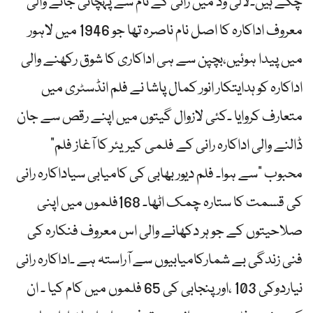
چکے ہیں۔لالی وڈ میں رانی کے نام سے پہچانی جانے والی
معروف اداکارہ کا اصل نام ناصرہ تھا جو 1946 میں لاہور
میں پیدا ہوئیں،بچپن سے ہی اداکاری کا شوق رکھنے والی
اداکارہ کو ہدایتکار انور کمال پاشا نے فلم انڈسٹری میں
متعارف کروایا ۔کئی لازوال گیتوں میں اپنے رقص سے جان
ڈالنے والی اداکارہ رانی کے فلمی کیریئر کا آغاز فلم”
محبوب “سے ہوا۔ فلم دیور بھابی کی کامیابی سیاداکارہ رانی
کی قسمت کا ستارہ چمک اٹھا۔ 168فلموں میں اپنی
صلاحیتوں کے جو ہر دکھانے والی اس معروف فنکارہ کی
فنی زندگی بے شمارکامیابیوں سے آراستہ ہے ۔اداکارہ رانی
نیاردوکی 103 ،اورپنجابی کی 65 فلموں میں کام کیا ۔ ان