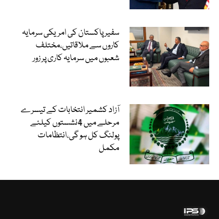
سفیر پاکستان کی امریکی سرمایہ
کاروں سے ملاقاتیں،مختلف
شعبوں میں سرمایہ کاری پر زور
آزاد کشمیر انتخابات کے تیسرے
مرحلے میں 4نشستوں کیلئے
پولنگ کل ہو گی،انتظامات
مکمل