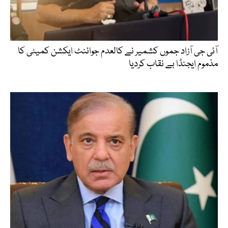
آئی جی آزاد جموں کشمیر نے کالعدم جوائنٹ ایکشن کمیٹی کا
مذموم ایجنڈا بے نقاب کردیا