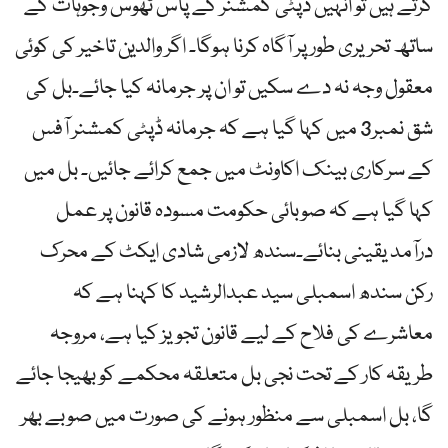
کرتے ہیں تو انہیں ڈپٹی کمشنر کے پاس ٹھوس وجوہات کے
ساتھ تحریری طور پر آگاہ کرنا ہوگا۔ اگر والدین تاخیر کی کوئی
معقول وجہ نہ دے سکیں تو ان پر جرمانہ کیا جائے۔بل کی
شق نمبر3 میں کہا گیا ہے کہ جرمانہ ڈپٹی کمشنر آفس
کے سرکاری بینک اکاونٹ میں جمع کرائے جائیں۔ بل میں
کہا گیا ہے کہ صوبائی حکومت مسودہ قانون پر عمل
درآمد یقینی بنائے۔سندھ لازمی شادی ایکٹ کے محرک
رکن سندھ اسمبلی سید عبدالرشید کا کہنا ہے کہ
معاشرے کی فلاح کے لیے قانون تجویز کیا ہے، مروجہ
طریقہ کار کے تحت نجی بل متعلقہ محکمے کو بھیجا جائے
گا، بل اسمبلی سے منظور ہونے کی صورت میں صوبے بھر