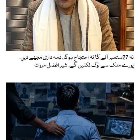
نہ 27ستمبر آئے گا نہ احتجاج ہوگا، ذمہ داری مجھے دیں،
پورے ملک سے لوگ نکلیں گے، شیر افضل مروت