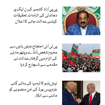
پی پی آزاد کشمیر کے ن لیگ پر
دھاندلی کے الزامات، تحقیقات
کیلئے عدالت جانے کا اعلان
پی ٹی آئی احتجاج،دونوں بازوں سے
محروم شخص ڈنڈے و پتھر مارنے
کے الزام میں گرفتار،عدالت نے
مقدمے سے ڈسچارج کر دیا
نیتن یاہو کا ٹرمپ کے بنائے گئے
غزہ پیس بورڈ کے امن منصوبے کو
ماننے سے انکار