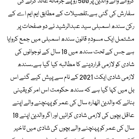
کروانے والے والدین پر 500 روپے جرمانہ عائد کرنے کی
سفارش کی گئی ہے۔تفصیلات کے مطابق ایم ایم اے کے
رکن سندھ اسمبلی سید عبدالرشید نے دو صفحات پر
مشتمل ایک مسودہِ قانون سندھ اسمبلی میں جمع کروایا
ہے جس کے تحت سندھ میں 18 سال کے نوجوانوں کی
شادی کو لازمی قراردینے کا مطالبہ کیا گیا ہے۔سندھ
لازمی شادی ایکٹ 2021 کے نام سے پیش کیے گئے اس
بل میں کہا گیا ہے کہ سندھ حکومت اس امر کو یقینی
بنائے کہ والدین اٹھارہ سال کی عمر کو پہنچنے والے اپنے
عاقل بچوں کی لازمی شادی کرائیں اور اگر والدین اپنے 18
سال کی عمر کو پہنچنے والے بچوں کی شادی میں تاخیر