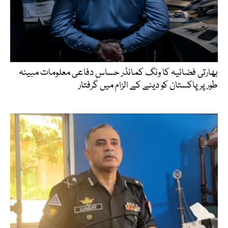
بھارتی فضائیہ کا ونگ کمانڈر حساس دفاعی معلومات مبینہ
طور پر پاکستان کو دینے کے الزام میں گرفتار