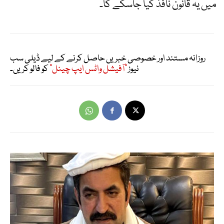
میں یہ قانون نافذ کیا جاسکے گا۔
روزانہ مستند اور خصوصی خبریں حاصل کرنے کے لیے ڈیلی سب
نیوز
"آفیشل واٹس ایپ چینل"
کو فالو کریں۔