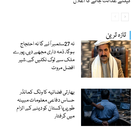
کیلئے عدالت جانے کا اعلان
تازہ ترین
نہ 27ستمبر آئے گا نہ احتجاج
ہوگا، ذمہ داری مجھے دیں، پورے
ملک سے لوگ نکلیں گے، شیر
افضل مروت
بھارتی فضائیہ کا ونگ کمانڈر
حساس دفاعی معلومات مبینہ
طور پر پاکستان کو دینے کے الزام
میں گرفتار