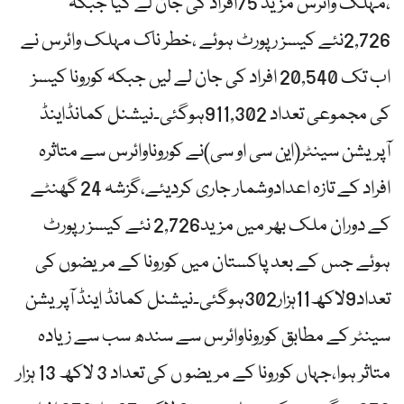
،مہلک وائرس مزید 75افراد کی جان لے گیا جبکہ
2,726نئے کیسز رپورٹ ہوئے ،خطر ناک مہلک وائرس نے
اب تک 20,540 افراد کی جان لے لیں جبکہ کورونا کیسز
کی مجموعی تعداد 911,302ہوگئی۔نیشنل کمانڈاینڈ
آپریشن سینٹر(این سی او سی)نے کوروناوائرس سے متاثرہ
افراد کے تازہ اعدادوشمار جاری کردیئے،گزشہ 24 گھنٹے
کے دوران ملک بھر میں مزید2,726 نئے کیسز رپورٹ
ہوئے جس کے بعد پاکستان میں کورونا کے مریضوں کی
تعداد9لاکھ11ہزار302ہوگئی۔نیشنل کمانڈ اینڈ آپریشن
سینٹر کے مطابق کوروناوائرس سے سندھ سب سے زیادہ
متاثر ہوا،جہاں کورونا کے مریضو ں کی تعداد 3 لاکھ 13 ہزار