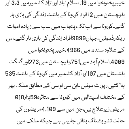
خیبرپختونخوا میں 19، اسلام آباد اور آزاد کشمیرمیں 3،3 اور
بلوچستان میں 2 افراد کورونا کے باعث زندگی کی بازی ہار
گئے۔کورونا سے اب تک پنجاب میں سب سے زیادہ اموات
ریکارڈہوئیں،جہاں9899افراد زندگی کی بازی ہار گئے۔اس
کے علاوہ سندھ میں 4966،خیبرپختونخوا میں
4009،اسلام آباد میں751،بلوچستان میں273اور گلگت
بلتستان میں 107اور آزاد کشمیر میں کورونا کے باعث535
ہلاکتیں رپورٹ ہوئیں ۔این سی او سی کے مطابق ملک بھر
کے مختلف اسپتالوں میں کورونا سے متاثرہ59ہزار018
مریض زیرعلاج ہیں،جن میں سے 4,109مریضوں کی
حالت تشویشناک بتائی جارہی ہے جبکہ ملک میں