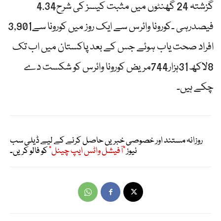
گزشتہ 24 گھنٹوں میں مثبت کیسز کی شرح4.34
فیصدرہی ۔کورونا وائرس سے ایک روز میں کورونا سے3,901
افراد صحت یاب ہوئے جس کے بعد پاکستان میں اب تک
8لاکھ31ہزار744مریض کورونا وائرس کو شکست دے
چکے ہیں۔
روزانہ مستند اور خصوصی خبریں حاصل کرنے کے لیے ڈیلی سب
نیوز
"آفیشل واٹس ایپ چینل"
کو فالو کریں۔