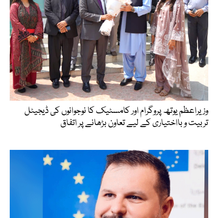
وزیراعظم یوتھ پروگرام اور کامسٹیک کا نوجوانوں کی ڈیجیٹل
تربیت و بااختیاری کے لیے تعاون بڑھانے پر اتفاق