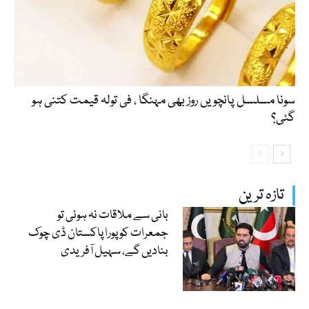
سونا مسلسل پانچویں روز بھی مہنگا ، فی تولہ قیمت کتنی ہو
گئی؟
تازہ ترین
بانی سے ملاقات نہ ہوئی تو
جمعرات کو پورا پاکستان ڈی چوک
بنادیں گے، سہیل آفریدی