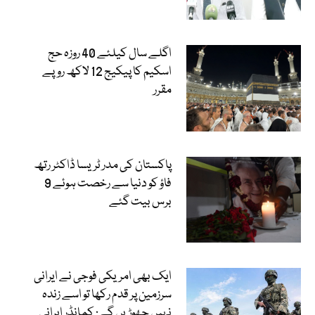
اگلے سال کیلئے 40 روزہ حج
اسکیم کا پیکیج 12 لاکھ روپے
مقرر
پاکستان کی مدر ٹریسا ڈاکٹر رتھ
فاؤ کو دنیا سے رخصت ہوئے 9
برس بیت گئے
ایک بھی امریکی فوجی نے ایرانی
سرزمین پر قدم رکھا تو اسے زندہ
نہیں چھوڑیں گے: کمانڈر ایرانی