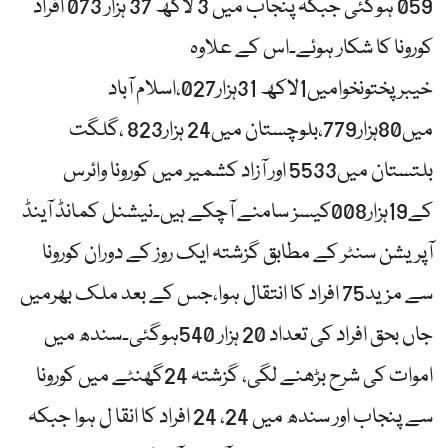
059 ہوگئی جبکہ پنجاب میں 3 لاکھ 37 ہزار 073 افراد
کورونا کا شکار ہوئے۔اس کے علاوہ
خیبرپختونخوامیں1لاکھ 31ہزار027،اسلام آباد
میں80ہزار779،بلوچستان میں24 ہزار823 ،گلگت
بلتستان میں5533 اور آزاد کشمیر میں کورونا وائرس
کے19ہزار008کیسز سامنے آچکے ہیں۔نیشنل کمانڈ آینڈ
آپریشن سنٹر کے مطابق گزشتہ ایک روز کے دوران کورونا
سے مزید75 افراد کا انتقال ہوا،جس کے بعد ملک بھرمیں
جاں بحق افراد کی تعداد 20 ہزار 540ہوگئی۔سندھ میں
اموات کی شرح بڑھنے لگی، گزشتہ 24گھنٹے میں کورونا
سے پنجاب اور سندھ میں 24، 24 افراد کا انقا ل ہوا جبکہ