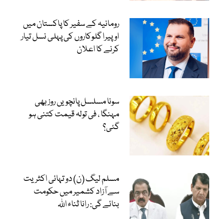
رومانیہ کے سفیر کا پاکستان میں
اوپیرا گلوکاروں کی پہلی نسل تیار
کرنے کا اعلان
سونا مسلسل پانچویں روز بھی
مہنگا ، فی تولہ قیمت کتنی ہو
گئی؟
مسلم لیگ (ن) دو تہائی اکثریت
سے آزاد کشمیر میں حکومت
بنائے گی: رانا ثناء اللہ