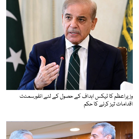
وزیراعظم کا ٹیکس اہداف کے حصول کے لئے انفورسمنٹ
اقدامات تیز کرنے کا حکم