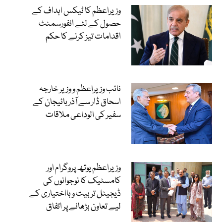
وزیراعظم کا ٹیکس اہداف کے
حصول کے لئے انفورسمنٹ
اقدامات تیز کرنے کا حکم
نائب وزیراعظم و وزیر خارجہ
اسحاق ڈار سے آذربائیجان کے
سفیر کی الوداعی ملاقات
وزیراعظم یوتھ پروگرام اور
کامسٹیک کا نوجوانوں کی
ڈیجیٹل تربیت و بااختیاری کے
لیے تعاون بڑھانے پر اتفاق