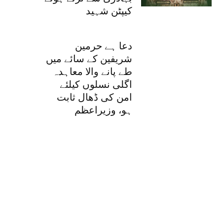
کیپٹن شہید
دعا ہے حرمین
شریفین کے سائے میں
طے پانے والا معاہدہ
اگلی نسلوں کیلئے
امن کی ڈھال ثابت
ہو، وزیراعظم