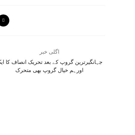
اگلی خبر
جہانگیرترین گروپ کے بعد تحریک انصاف کا ای
اورہم خیال گروپ بھی متحرک