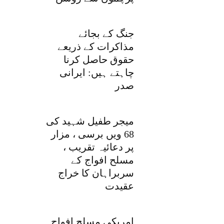
جنگ کے بجائے
مذاکرات کے ذریعے
حقوق حاصل کرنا
چاہتے ہیں: ایرانی
صدر
میجر طفیل شہید کی
68 ویں برسی ، مزار
پر دعائیہ تقریب ،
مسلح افواج کے
سربراہان کا خراج
عقیدت
امریکی مسلح افواج