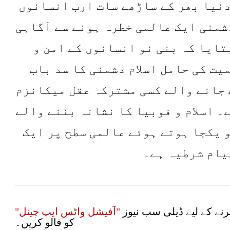
نیا بھر کے ساڑھے سات ارب انسانوں
دشمنی ایک عالمی خطرہ ہونے سے آگاہی
ایا کہ بنی نو انسانوں کے امن و
یت کی حامل اسلام دشمنی کا سد باب
 جانے والے کسی مشترکہ عقل میکانزم
۔ اسلام و فوبیا کا نشانہ بننے والے
 یکجا ہوتے ہوئے عالمی سطح پر ایک
یام شرطیہ ہے۔
نے کے لیے ڈیلی سب نیوز
"آفیشل واٹس ایپ چینل"
کو فالو کریں۔