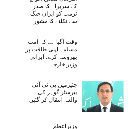
کے سربراہ کا صدر
ٹرمپ کو ایران جنگ
سے نکلنے کا مشورہ
وقت آگیا ہے کہ امت
مسلمہ اپنی طاقت پر
بھروسہ کرے، ایرانی
وزیر خارجہ
چئیرمین پی ٹی آئی
بیرسٹر گوہر کی
والدہ انتقال کر گئیں
وزیراعظم