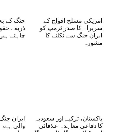
امریکی مسلح افواج کے
جنگ کے بج
سربراہ کا صدر ٹرمپ کو
ذریعے حقو
ایران جنگ سے نکلنے کا
چاہتے ہیں
مشورہ
پاکستان، ترکیے اور سعودیہ
ایران جنگ
کا دفاعی معاہدہ علاقائی
والی ہے، ت