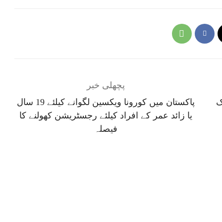
پچھلی خبر
ک
پاکستان میں کورونا ویکسین لگوانے کیلئے 19 سال
یا زائد عمر کے افراد کیلئے رجسٹریشن کھولنے کا
فیصلہ