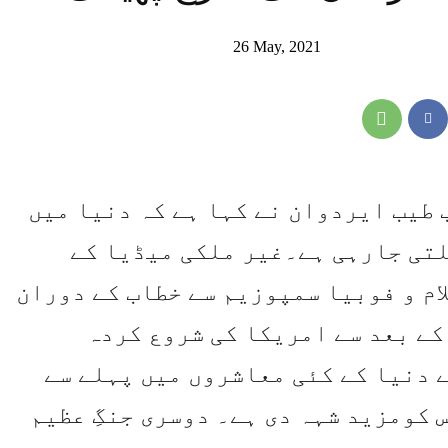
26 May, 2021
 طیب ایردوان نے کہا ہے کہ دنیا میں
لتی جارہی ہے۔غیر ملکی میڈیا کے
ام و فوبیا سمپوزیم سے خطاب کے دوران
کے بعد سے امریکا کی شروع کردہ
ے دنیا کے کئی معاشروں میں پہلے سے
 کومزید شہہ دی ہے۔ دوسری جنگِ عظیم