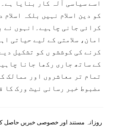
اسے سیاسی آلہ کار بنایا ہے۔د
کو دین اسلام نہیں بلکہ اسلام 
کرائی جانی چاہیے۔انہوں نے بت
امان، سلامتی کے لیے حیاتی اہم
کرنے کی کوششو ں کو تشکیل دیے
کے ساتھ جاری رکھا جانا چاہیے
تمام تر معاشروں اور ممالک کو
مضبوط خبر رسانی نیٹ ورک کا ق
روزانہ مستند اور خصوصی خبریں حاصل کر