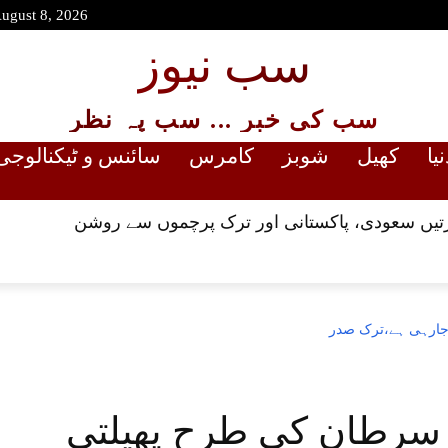
August 8, 2026
سب نیوز
سب کی خبر ... سب پہ نظر
نیا
کھیل
شوبز
کامرس
سائنس و ٹیکنالوجی
یں سعودی، پاکستانی اور ترک پرچموں سے روشن
 جارہی ہے،ترک صدر
 سرطان کی طرح پھیلتی