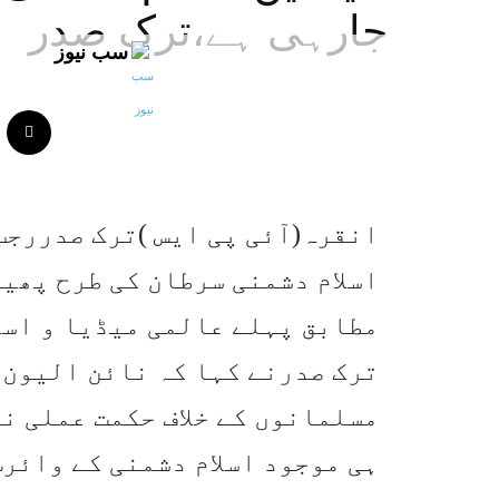
جارہی ہے،ترک صدر
سب نیوز
انقرہ(آئی پی ایس )ترک صدررجب
اسلام دشمنی سرطان کی طرح پھی
مطابق پہلے عالمی میڈیا و اسل
ترک صدرنے کہا کہ نائن الیون 
مسلمانوں کے خلاف حکمت عملی ن
ہی موجود اسلام دشمنی کے وائرس