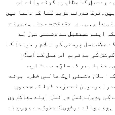
د ردعمل کا مظاہرہ کرنے والے اب
یں۔ترک صدرنے مزید کہا کہ دنیا میں
تی جا رہی ہے۔ حقیقت سے منہ پھیرنے
لکہ اپنے مستقبل سے دشمنی مول لے
 خلاف نسل پرستی کو اسلام و فوبیا کا
کوشش کی ہے توہم اس عمل کے اسلام
۔ دنیا بھر کے ساڑھے سات ارب
ہ اسلام دشمنی ایک عالمی خطرہ ہونے
در ایردوان نے مزید کہا کہ صدیوں
 کی بدولت نسل در نسل اپنے معاشروں
 ہونے والے ترکوں کے خوف سے یورپ نے