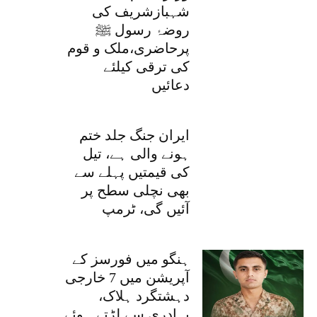
شہبازشریف کی
روضۂ رسول ﷺ
پرحاضری،ملک و قوم
کی ترقی کیلئے
دعائیں
ایران جنگ جلد ختم
ہونے والی ہے، تیل
کی قیمتیں پہلے سے
بھی نچلی سطح پر
آئیں گی، ٹرمپ
ہنگو میں فورسز کے
آپریشن میں 7 خارجی
دہشتگرد ہلاک،
بہادری سے لڑتے ہوئے