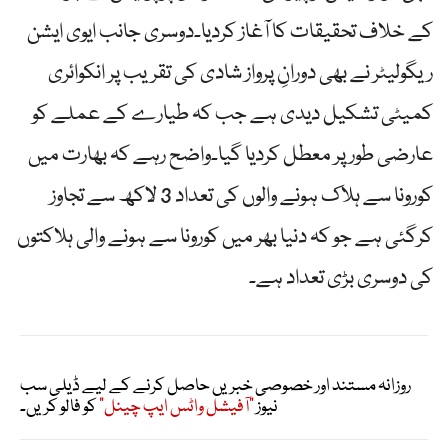
کے خلاف تحقیقات کا آغاز کردیا۔دوسری جانب ایوی ایشن
ریگولیٹر نے بھی دورانِ پرواز شادی کی تقریب پر انکوائری
کمیٹی تشکیل دیدی ہے جب کہ طیارے کے عملے کو
عارضی طور پر معطل کردیا گیا۔واضح رہے کہ بھارت میں
کورونا سے ہلاک ہونے والوں کی تعداد 3 لاکھ سے تجاوز
کرگئی ہے جو کہ دنیا بھر میں کورونا سے ہونے والی ہلاکتوں
کی دوسری بڑی تعداد ہے۔
روزانہ مستند اور خصوصی خبریں حاصل کرنے کے لیے ڈیلی سب
نیوز
"آفیشل واٹس ایپ چینل"
کو فالو کریں۔