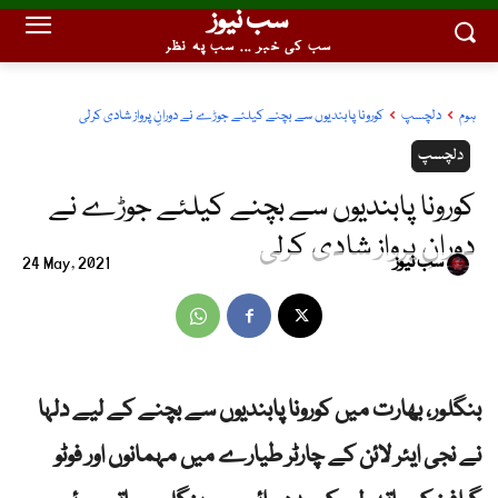
سب نیوز
سب کی خبر ... سب پہ نظر
ہوم
دلچسپ
کورونا پابندیوں سے بچنے کیلئے جوڑے نے دورانِ پرواز شادی کرلی
دلچسپ
کورونا پابندیوں سے بچنے کیلئے جوڑے نے
دورانِ پرواز شادی کرلی
سب نیوز
24 May, 2021
بنگلور، بھارت میں کورونا پابندیوں سے بچنے کے لیے دلہا
نے نجی ایئر لائن کے چارٹر طیارے میں مہمانوں اور فوٹو