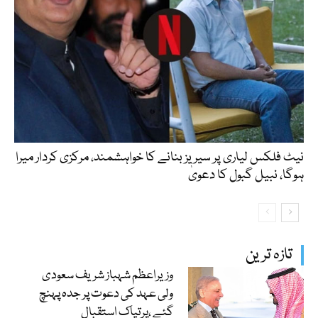
نیٹ فلکس لیاری پر سیریز بنانے کا خواہشمند، مرکزی کردار میرا
ہوگا، نبیل گبول کا دعویٰ
تازہ ترین
وزیراعظم شہباز شریف سعودی
ولی عہد کی دعوت پر جدہ پہنچ
گئے ،پرتپاک استقبال