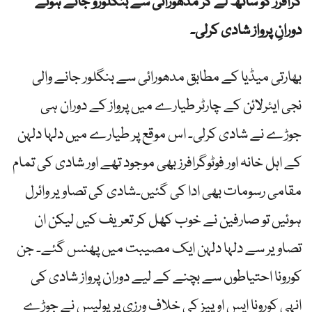
گرافرز کو ساتھ لے کر مدھورائی سے بنگلورو جاتے ہوئے
دورانِ پرواز شادی کرلی۔
بھارتی میڈیا کے مطابق مدھورائی سے بنگلور جانے والی
نجی ایئرلائن کے چارٹر طیارے میں پرواز کے دوران ہی
جوڑے نے شادی کرلی۔ اس موقع پر طیارے میں دلہا دلہن
کے اہل خانہ اور فوٹوگرافرز بھی موجود تھے اور شادی کی تمام
مقامی رسومات بھی ادا کی گئیں۔شادی کی تصاویر وائرل
ہوئیں تو صارفین نے خوب کھل کر تعریف کیں لیکن ان
تصاویر سے دلہا دلہن ایک مصیبت میں پھنس گئے۔ جن
کورونا احتیاطوں سے بچنے کے لیے دوران پرواز شادی کی
انہی کورونا ایس اوپیز کی خلاف ورزی پر پولیس نے جوڑے