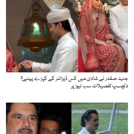
جنید صفدر نے شادی میں کس ڈیزائنر کے کپڑے پہنے؟
دلچسپ تفصیلات سب نیوز پر