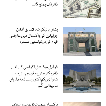
ڈالر تک پہنچ گئے
پشاور ہائیکورٹ ، 2سابق افغان
جرنیلوں کی پاکستان میں عارضی
قیام کی درخواستیں مسترد
فیڈرل جوڈیشل اکیڈمی کے نئے
ڈائریکٹر جنرل مقرر، جہانزیب
شنواری یکم اکتوبر سے ذمہ داریاں
سنبھالیں گے
پاکستان سمیت 8عرب و اسلامی