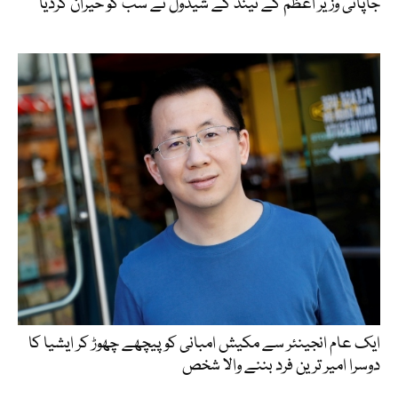
جاپانی وزیر اعظم کے نیند کے شیڈول نے سب کو حیران کردیا
ایک عام انجینئر سے مکیش امبانی کو پیچھے چھوڑ کر ایشیا کا
دوسرا امیر ترین فرد بننے والا شخص