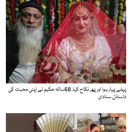
پہلے پیار ہوا اور پھر نکاح کیا، 60سالہ حکیم نے اپنی محبت کی
داستان سنادی