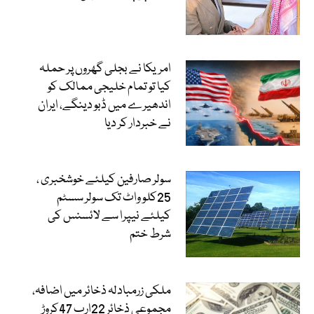
امریکا نے بجلی گھروں پر حملہ
کیا تو تمام خلیجی ممالک کو
اندھیرے میں ڈبو دینگے، ایران
نے خبردار کر دیا
سولر صارفین کیلئے خوشخبری ،
25کلو واٹ تک سولر سسٹم
کیلئے نیپرا سے لائسنس کی
شرط ختم
ملکی زرمبادلہ ذخائر میں اضافہ،
مجموعی ذخائر 22ارب 47کروڑ