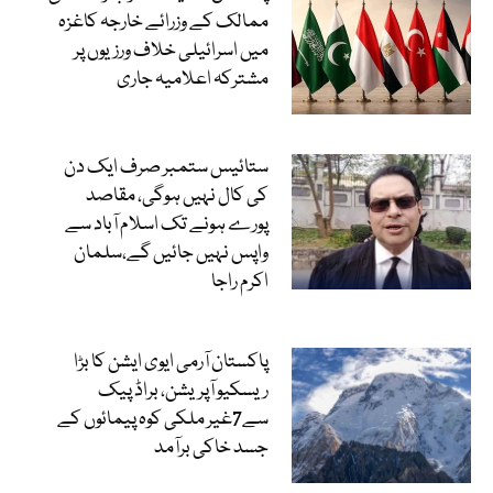
ممالک کے وزرائے خارجہ کاغزہ
میں اسرائیلی خلاف ورزیوں پر
مشترکہ اعلامیہ جاری
ستائیس ستمبر صرف ایک دن
کی کال نہیں ہوگی، مقاصد
پورے ہونے تک اسلام آباد سے
واپس نہیں جائیں گے،سلمان
اکرم راجا
پاکستان آرمی ایوی ایشن کا بڑا
ریسکیو آپریشن، براڈ پیک
سے7غیر ملکی کوہ پیمائوں کے
جسد خاکی برآمد