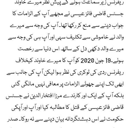
ریفرنس زیر سماعت ہونے کے پیش نظر میرے خاوند
جسٹس قاضی فائز عیسی نے مجھے آپ کے الزامات کا
جواب دینے سے منع کر رکھا تھا۔ آپ کی وجہ سے میرے
والد نے خاموشی سے تکلیف سہی اور آپ ہی کی وجہ سے
میرے والد دکھی دل کے ساتھ اس دنیا سے رخصت
ہوئے۔19 جون 2020 کو آپ کا میرے خاوند کیخلاف
ریفرنس ردی کی ٹوکری کی نظر ہوا لیکن آپ کی جانب سے
ابھی تک اپنے جھوٹے الزامات پر معافی نہیں مانگی گئی
بلکہ آپ کے ایک اور کارندے مرزا افتخار الدین نے جسٹس
قاضی فائز عیسی کے قتل کا مطالبہ کیا اور آپ اور آپکی
حکومت نے اس دہشتگردانہ بیان دینے سے نہ روکا۔ صدر