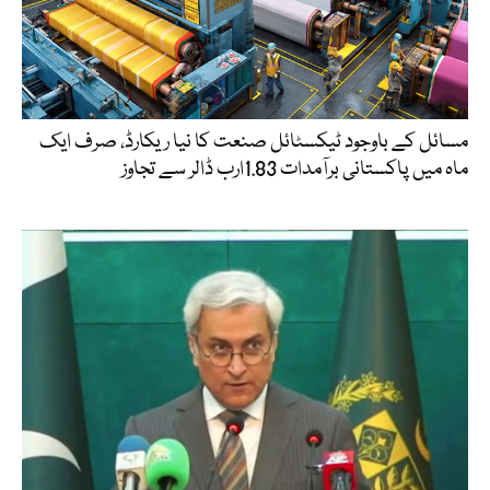
مسائل کے باوجود ٹیکسٹائل صنعت کا نیا ریکارڈ، صرف ایک
ماہ میں پاکستانی برآمدات 1.83ارب ڈالر سے تجاوز