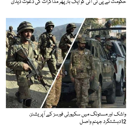
حکومت نے پی ٹی آئی کو ایک بارپھر مذاکرات کی دعوت دیدی
واشک اور مستونگ میں سکیورٹی فورسز کے آپریشنز،
12دہشتگرد جہنم واصل