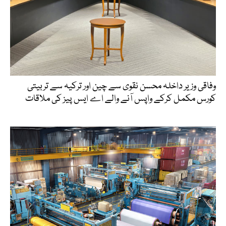
وفاقی وزیر داخلہ محسن نقوی سے چین اور ترکیہ سے تربیتی
کورس مکمل کرکے واپس آنے والے اے ایس پیز کی ملاقات