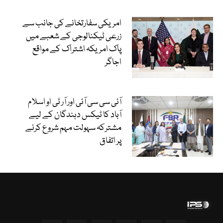
امریکی سفارتخانے کی جانب سے
زرعی ٹیکنالوجی کے شعبے میں
پاک امریکہ اشتراک کے مواقع
اجاگر
آئی سی سی آئی اور آر ٹی او اسلام
آباد کا ٹیکس دہندگان کے لیے
مشترکہ سہولت مہم شروع کرنے
پر اتفاق