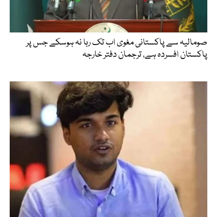
صومالیہ سے پاکستانی مغوی اب تک رہا نہ ہوسکے جس پر
پاکستان افسردہ ہے، ترجمان دفتر خارجہ