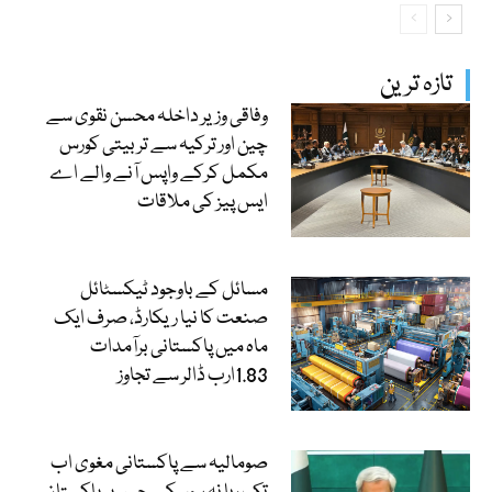
تازہ ترین
وفاقی وزیر داخلہ محسن نقوی سے
چین اور ترکیہ سے تربیتی کورس
مکمل کرکے واپس آنے والے اے
ایس پیز کی ملاقات
مسائل کے باوجود ٹیکسٹائل
صنعت کا نیا ریکارڈ، صرف ایک
ماہ میں پاکستانی برآمدات
1.83ارب ڈالر سے تجاوز
صومالیہ سے پاکستانی مغوی اب