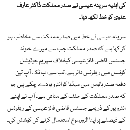
کی اہلیہ سرینہ عیسی نے صدر مملکت ڈاکٹر عارف
علوی کو خط لکھ دیا۔
سرینہ عیسی نے خط میں صدر مملکت سے مخاطب ہو
کر کہا ہے کہ صدر مملکت جب سے میرے خاوند
جسٹس قاضی فائز عیسی کیخلاف سپریم جوڈیشل
کونسل میں ریفرنس دائر ہے، تب سے اب تک آپ تین
دفعہ صدر ہائوس میں میڈیا کو انٹرویو دے چکے ہیں جو
کہ صدر مملکت کے حلف کے منافی ہے۔ آپ نے اپنے
انٹرویوز کے ذریعے جسٹس قاضی فائز عیسی کے ریفرنس
کے فیصلے پر اپنا اثرورسوخ استعمال کرنے کی کوشش کی۔