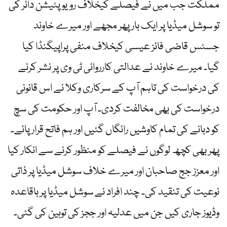
مملکت جب میں نے فیصلے کیخلاف رویو پٹیشن دائر کی
تو سوشل میڈیا پر ایک بار پھر مجھے اور میرے خاوند
جسٹس قاضی فائز عیسی کیخلاف منفی پراپیگنڈا کیا
گیا۔ میرے خاوند نے عدالتی کارروائی ٹی وی پر نشر کرنے
کی درخواست کی تاہم آپ کے سرکاری وکلا نے اس قانونی
درخواست کی بھی مخالفت کردی۔ آپ اور حکومت کی سچ
کو دبانے کی تمام کاوشیں رائگاں گئیں اور ہم فاتح قرار پائے۔
پھر بھی کچھ لوگوں نے فیصلے کو منظور کرنے سے انکار کیا
اور معزز جج صاحبان اور میرے خلاف سوشل میڈیا پر ذاتی
نوعیت کی تنقید کی۔ چند افراد نے سوشل میڈیا پر باقاعدہ
وڈیوز جاری کیں جن میں عدلیہ اور ججز کی توہین کی گئی۔