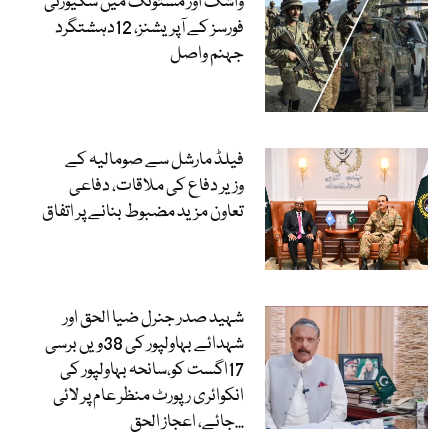
واشک اور مستونگ میں سکیورٹی
فورسز کے آپریشنز، 12دہشتگرد
جہنم واصل
فیلڈ مارشل سے صومالیہ کے
وزیر دفاع کی ملاقات، دفاعی
تعاون مزید مضبوط بنانے پر اتفاق
شہید صدر جنرل ضیا الحق اور
شہدائے بہاولپور کی 38ویں برسی
17اگست کو،سانحہ بہاولپور کی
انکوائری رپورٹ منظر عام پر لائی
جائے، اعجاز الحق...