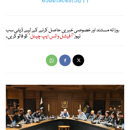
روزانہ مستند اور خصوصی خبریں حاصل کرنے کے لیے ڈیلی سب
نیوز
"آفیشل واٹس ایپ چینل"
کو فالو کریں۔