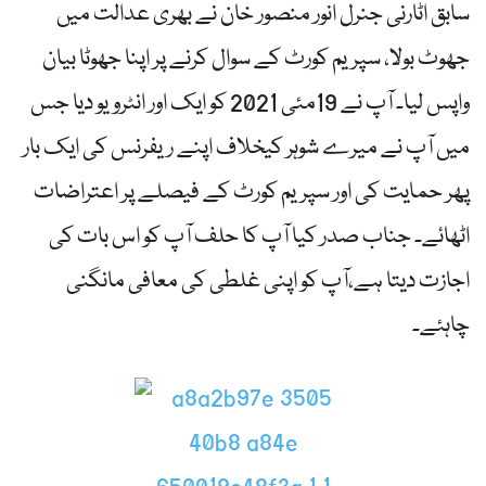
سابق اٹارنی جنرل انور منصور خان نے بھری عدالت میں
جھوٹ بولا، سپریم کورٹ کے سوال کرنے پر اپنا جھوٹا بیان
واپس لیا۔ آپ نے 19مئی 2021 کو ایک اور انٹرویو دیا جس
میں آپ نے میرے شوہر کیخلاف اپنے ریفرنس کی ایک بار
پھر حمایت کی اور سپریم کورٹ کے فیصلے پر اعتراضات
اٹھائے۔ جناب صدر کیا آپ کا حلف آپ کو اس بات کی
اجازت دیتا ہے،آپ کو اپنی غلطی کی معافی مانگنی
چاہئے۔