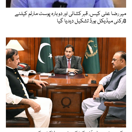
میر رضا علی کیس، قبر کشائی اور دوبارہ پوسٹ مارٹم کیلئے
8رکنی میڈیکل بورڈ تشکیل دیدیا گیا