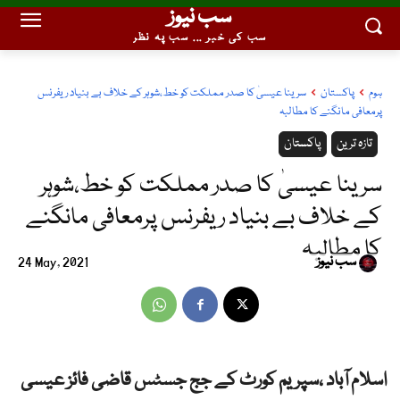
سب نیوز
سب کی خبر ... سب پہ نظر
ہوم
پاکستان
سرینا عیسیٰ کا صدر مملکت کو خط،شوہر کے خلاف بے بنیاد ریفرنس
پرمعافی مانگنے کا مطالبہ
تازہ ترین
پاکستان
سرینا عیسیٰ کا صدر مملکت کو خط،شوہر
کے خلاف بے بنیاد ریفرنس پرمعافی مانگنے
کا مطالبہ
سب نیوز
24 May, 2021
اسلام آباد ،سپریم کورٹ کے جج جسٹس قاضی فائز عیسی