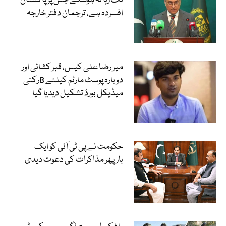
تک رہا نہ ہوسکے جس پر پاکستان
افسردہ ہے، ترجمان دفتر خارجہ
میر رضا علی کیس، قبر کشائی اور
دوبارہ پوسٹ مارٹم کیلئے 8رکنی
میڈیکل بورڈ تشکیل دیدیا گیا
حکومت نے پی ٹی آئی کو ایک
بارپھر مذاکرات کی دعوت دیدی