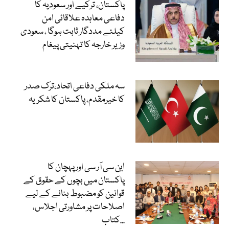
پاکستان، ترکیے اور سعودیہ کا
دفاعی معاہدہ علاقائی امن
کیلئے مددگار ثابت ہوگا ، سعودی
وزیر خارجہ کا تہنیتی پیغام
سہ ملکی دفاعی اتحاد،ترک صدر
کا خیرمقدم، پاکستان کا شکریہ
این سی آر سی اور پہچان کا
پاکستان میں بچوں کے حقوق کے
قوانین کو مضبوط بنانے کے لیے
اصلاحات پر مشاورتی اجلاس،
کتاب...