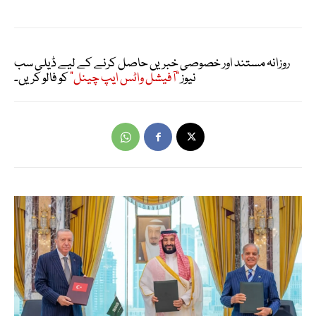
روزانہ مستند اور خصوصی خبریں حاصل کرنے کے لیے ڈیلی سب
نیوز
"آفیشل واٹس ایپ چینل"
کو فالو کریں۔