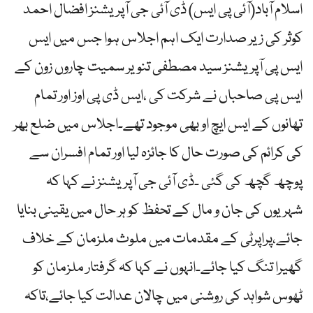
اسلام آباد(آئی پی ایس) ڈی آئی جی آپریشنز افضال احمد
کوثر کی زیر صدارت ایک اہم اجلاس ہوا جس میں ایس
ایس پی آپریشنز سید مصطفی تنویر سمیت چاروں زون کے
ایس پی صاحباں نے شرکت کی ،ایس ڈی پی اوز اور تمام
تھانوں کے ایس ایچ او بھی موجود تھے۔اجلاس میں ضلع بھر
کی کرائم کی صورت حال کا جائزہ لیا اور تمام افسران سے
پوچھ گچھ کی گئی ۔ڈی آئی جی آپریشنز نے کہا کہ
شہریوں کی جان و مال کے تحفظ کو ہر حال میں یقینی بنایا
جائے،پراپرٹی کے مقدمات میں ملوث ملزمان کے خلاف
گھیرا تنگ کیا جائے۔انہوں نے کہا کہ گرفتار ملزمان کو
ٹھوس شواہد کی روشنی میں چالان عدالت کیا جائے،تاکہ