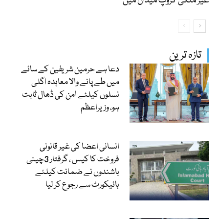
غیر ملکی گروپ میدان میں
تازہ ترین
دعا ہے حرمین شریفین کے سائے
میں طے پانے والا معاہدہ اگلی
نسلوں کیلئے امن کی ڈھال ثابت
ہو، وزیراعظم
انسانی اعضا کی غیر قانونی
فروخت کا کیس ، گرفتار 3چینی
باشندوں نے ضمانت کیلئے
ہائیکورٹ سے رجوع کر لیا