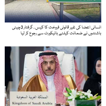
انسانی اعضا کی غیر قانونی فروخت کا کیس ، گرفتار 3چینی
باشندوں نے ضمانت کیلئے ہائیکورٹ سے رجوع کر لیا