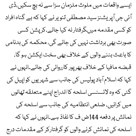
ایسے واقعات میں ملوث ملزمان سزا سے نہ بچ سکیں،ڈی
آئی جی آپریشنز سید مصطفی تنویر نے کہا کہ بے گناہ افراد
کو کسی مقدمہ میںگرفتار نہ کیا جائے،کرپشن کسی
صورت بھی برداشت نہیں کی جائے گی، محکمہ کی بدنامی
کا باعث بننے والوں کے خلاف بھی سخت ایکشن ہو گا،
قبضہ مافیا کے خلاف بھرپور کارروائی کی جائے۔انہوں نے
کہا کہ اسلام آباد پولیس کی جانب سے شہریوں کو اپیل کی
گئی کہ وہ لائسنسی اسلحہ کا اندراج اپنے متعلقہ تھانوں
میں کرائیں، ضلعی انتظامیہ کی جانب سے اسلحہ کی
نمائش پر دفعہ 144ض ف کا نفاذ ہے۔انہوں نے کہا کہ
اسلحہ کی نمائش کرنے والوں کو گرفتارکر کے مقدمات درج