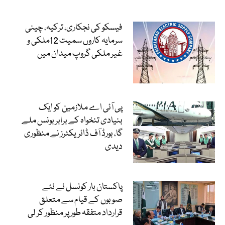
فیسکو کی نجکاری، ترکیہ، چینی
سرمایہ کاروں سمیت 12ملکی و
غیر ملکی گروپ میدان میں
پی آئی اے ملازمین کو ایک
بنیادی تنخواہ کے برابر بونس ملے
گا، بورڈ آف ڈائریکٹرز نے منظوری
دیدی
پاکستان بار کونسل نے نئے
صوبوں کے قیام سے متعلق
قرارداد متفقہ طور پر منظور کر لی