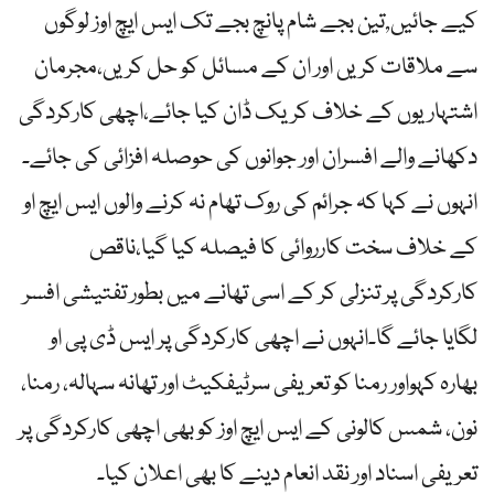
کیے جائیں,تین بجے شام پانچ بجے تک ایس ایچ اوز لوگوں
سے ملاقات کریں اور ان کے مسائل کو حل کریں،مجرمان
اشتہاریوں کے خلاف کریک ڈان کیا جائے،اچھی کارکردگی
دکھانے والے افسران اور جوانوں کی حوصلہ افزائی کی جائے۔
انہوں نے کہا کہ جرائم کی روک تھام نہ کرنے والوں ایس ایچ او
کے خلاف سخت کارروائی کا فیصلہ کیا گیا،ناقص
کارکردگی پر تنزلی کر کے اسی تھانے میں بطور تفتیشی افسر
لگایا جائے گا۔انہوں نے اچھی کارکردگی پر ایس ڈی پی او
بھارہ کہواور رمنا کو تعریفی سرٹیفکیٹ اور تھانہ سہالہ، رمنا،
نون، شمس کالونی کے ایس ایچ اوز کو بھی اچھی کارکردگی پر
تعریفی اسناد اور نقد انعام دینے کا بھی اعلان کیا۔