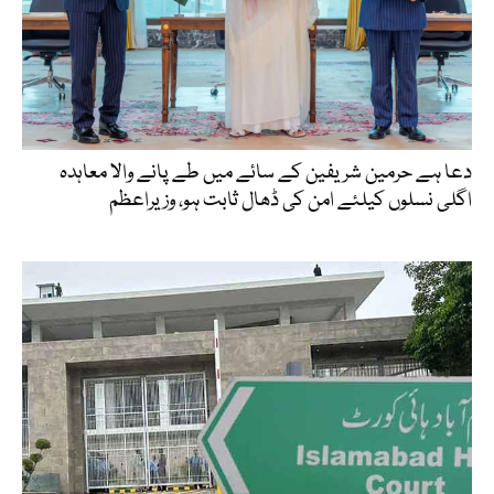
دعا ہے حرمین شریفین کے سائے میں طے پانے والا معاہدہ
اگلی نسلوں کیلئے امن کی ڈھال ثابت ہو، وزیراعظم