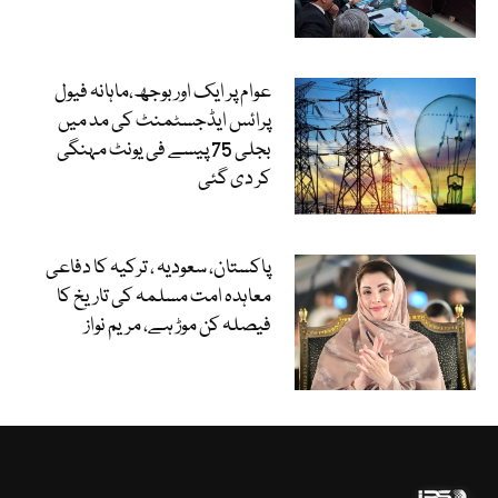
عوام پر ایک اور بوجھ،ماہانہ فیول
پرائس ایڈجسٹمنٹ کی مد میں
بجلی 75 پیسے فی یونٹ مہنگی
کر دی گئی
پاکستان، سعودیہ ، ترکیہ کا دفاعی
معاہدہ امت مسلمہ کی تاریخ کا
فیصلہ کن موڑ ہے، مریم نواز