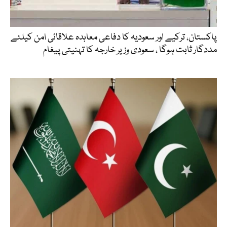
پاکستان، ترکیے اور سعودیہ کا دفاعی معاہدہ علاقائی امن کیلئے
مددگار ثابت ہوگا ، سعودی وزیر خارجہ کا تہنیتی پیغام