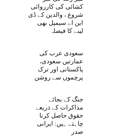
کشائی کی کارروائی
شروع ، والدین کے ڈی
این اے سیمپل بھی
لینے کا فیصلہ
سعودی عرب کی
عمارتیں سعودی،
پاکستانی اور ترک
پرچموں سے روشن
جنگ کے بجائے
مذاکرات کے ذریعے
حقوق حاصل کرنا
چاہتے ہیں: ایرانی
صدر