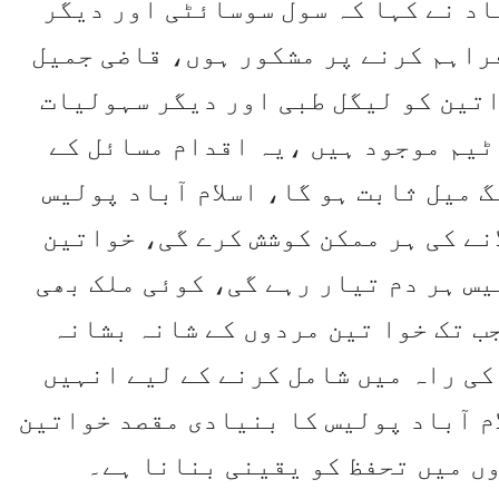
اد نے کہا کہ سول سوسائٹی اور دیگر
راہم کرنے پر مشکور ہوں، قاضی جمیل
تین کو لیگل طبی اور دیگر سہولیات
ٹیم موجود ہیں ،یہ اقدام مسائل کے
 میل ثابت ہو گا، اسلام آباد پولیس
نے کی ہر ممکن کوشش کرے گی، خواتین
یس ہر دم تیار رہے گی، کوئی ملک بھی
جب تک خوا تین مردوں کے شانہ بشانہ
کی راہ میں شامل کرنے کے لیے انہیں
ام آباد پولیس کا بنیادی مقصد خواتین
ں میں تحفظ کو یقینی بنانا ہے۔