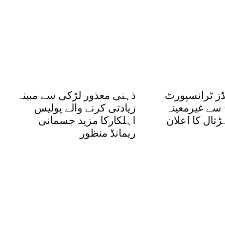
ڈز ٹرانسپورٹ
ذہنی معذور لڑکی سے مبینہ
ج سے غیرمعینہ
زیادتی کرنے والے پولیس
تال کا اعلان
اہلکارکا مزید جسمانی
ریمانڈ منظور