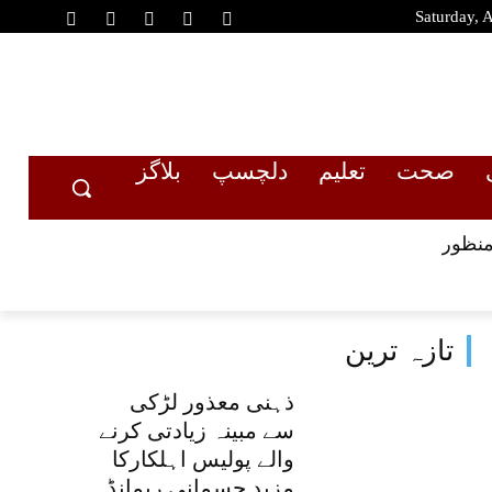
Saturday, 
صحت
تعلیم
دلچسپ
بلاگز
منظور
تازہ ترین
ذہنی معذور لڑکی
سے مبینہ زیادتی کرنے
والے پولیس اہلکارکا
مزید جسمانی ریمانڈ