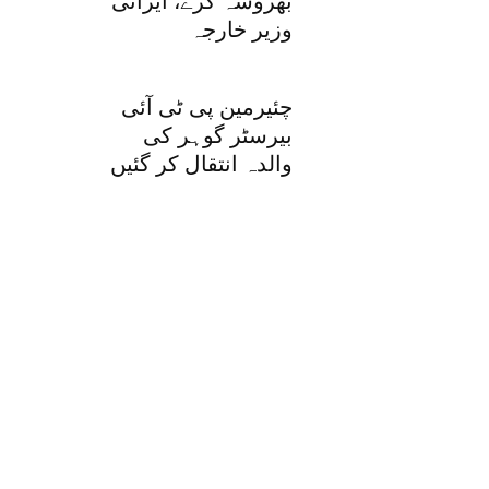
بھروسہ کرے، ایرانی
وزیر خارجہ
چئیرمین پی ٹی آئی
بیرسٹر گوہر کی
والدہ انتقال کر گئیں