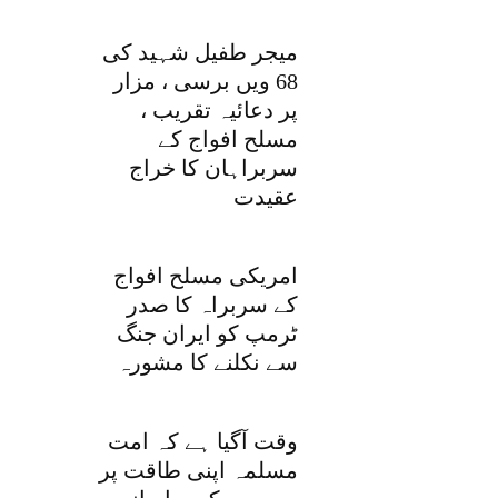
میجر طفیل شہید کی
68 ویں برسی ، مزار
پر دعائیہ تقریب ،
مسلح افواج کے
سربراہان کا خراج
عقیدت
امریکی مسلح افواج
کے سربراہ کا صدر
ٹرمپ کو ایران جنگ
سے نکلنے کا مشورہ
وقت آگیا ہے کہ امت
مسلمہ اپنی طاقت پر