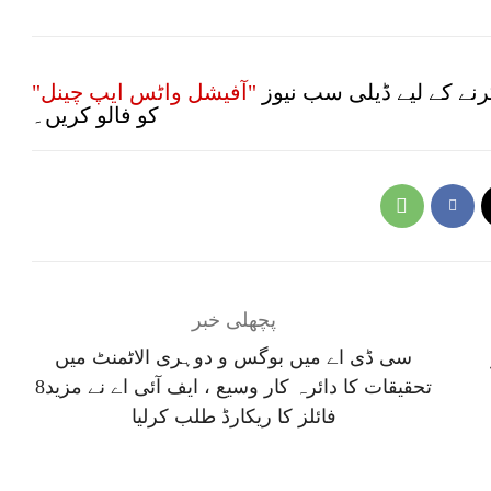
نے کے لیے ڈیلی سب نیوز
"آفیشل واٹس ایپ چینل"
کو فالو کریں۔
پچھلی خبر
سی ڈی اے میں بوگس و دوہری الاٹمنٹ میں
تحقیقات کا دائرہ کار وسیع ، ایف آئی اے نے مزید8
فائلز کا ریکارڈ طلب کرلیا