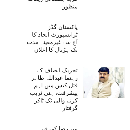
منظور
پاکستان گڈز
ٹرانسپورٹ اتحاد کا
آج سے غیرمعینہ مدت
تک ہڑتال کا اعلان
تحریک انصاف کے
رہنما عبداللہ طاہر
قتل کیس میں اہم
پیشرفت، ہنی ٹریپ
کرنے والی ٹک ٹاکر
گرفتار
میر رضا کی قبر