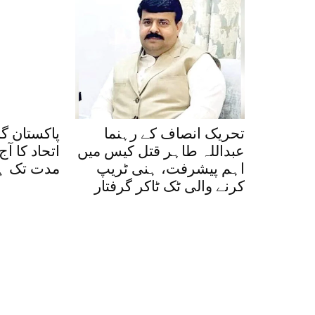
تحریک انصاف کے رہنما
پاکستان گ
عبداللہ طاہر قتل کیس میں
اتحاد کا آ
اہم پیشرفت، ہنی ٹریپ
مدت تک ہڑ
کرنے والی ٹک ٹاکر گرفتار