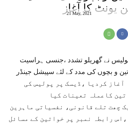
 یونٹ کا آغاز
21 May, 2021
د پولیس نے گھریلو تشدد ،جنسی ہراسیت
ین و بچوں کی مدد کے لئے سپیشل جینڈر
کشن یونٹ ہیلپ لائن 8090 کا آغاز کردیا ،ڈیسک پر پولیس کی
تین کاعملہ تعینات کیا
ک چھت تلے قانونی، نفسیاتی ماہرین
،اس رابطہ نمبر پر خواتین کے مسائل