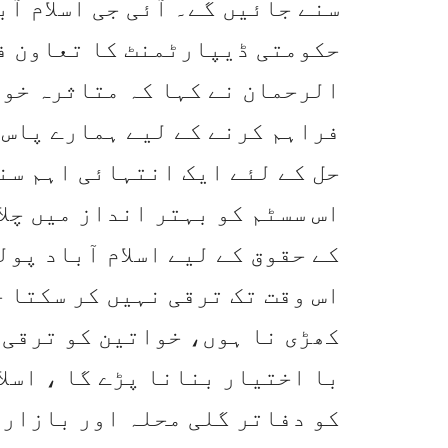
سنے جائیں گے۔ آئی جی اسلام آب
حکومتی ڈیپارٹمنٹ کا تعاون ف
الرحمان نے کہا کہ متاثرہ خوا
فراہم کرنے کے لیے ہمارے پاس 
حل کے لئے ایک انتہائی اہم سنگ
اس سسٹم کو بہتر انداز میں چلا
کے حقوق کے لیے اسلام آباد پول
اس وقت تک ترقی نہیں کر سکتا 
کھڑی نا ہوں، خواتین کو ترقی 
با اختیار بنانا پڑے گا ، اسل
کو دفاتر گلی محلہ اور بازارو