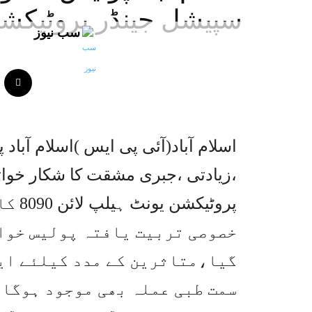
سپیشل جینڈر پروٹیکشن
سب نیوز
اسلام آباد(آئی پی ایس )اسلام آبا
،زیادتی ،جبری مشقت کا شکار خوات
پروٹی
خصوصی تربیت یافتہ پولیس خوا
گیا،متاثرین کے مدد کیلئے ای
سمت طبی عملہ بھی موجود ہوگا 