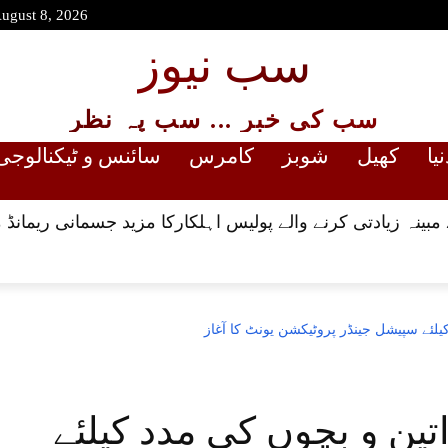
August 8, 2026
سب نیوز
سب کی خبر ... سب پہ نظر
نیا
کھیل
شوبز
کامرس
سائنس و ٹیکنالوجی
ینہ زیادتی کرنے والے پولیس اہلکارکا مزید جسمانی ریمانڈ 
کیلئے سپیشل جینڈر پروٹیکشن یونٹ کا آغاز
تین و بچوں کی مدد کیلئے