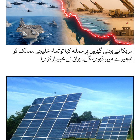
امریکا نے بجلی گھروں پر حملہ کیا تو تمام خلیجی ممالک کو
اندھیرے میں ڈبو دینگے، ایران نے خبردار کر دیا