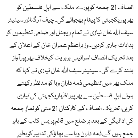
انصاف 21 جمعہ کوپورے ملک سے اہلِ فلسطین کو
بھرپور یکجہتی کا پیغام بھجوائے گی۔ چیف آرگنائزر سینیٹر
سیف اللہ خان نیازی نے تمام ریجنل اور ضلعی تنظیموں کو
ہدایات جاری کردیں۔ وزیراعظم عمران خان کے اعلان کے
بعد تحریک انصاف اسرائیلی بربریت کیخلاف بھرپور آواز
بلند کرے گی۔ سینیٹر سیف اللہ خان نیازی نے کہا کہ
ملک بھر میں تنظیمی ذمہ داران وبا کو مدنظر رکھتے
ہوئے اہلِ فلسطین سے بھرپور اظہارِ یکجہتی کی تیاری
کریں، تحریک انصاف کے کارکنان 21 مئی کو نمازِ جمعہ
کی ادائیگی کے بعد ہر ضلع میں قائم پریس کلب کے باہر
جمع ہوں گے،ذمہ داران وبا سے بچا ؤکی تدابیر کو بطورِ