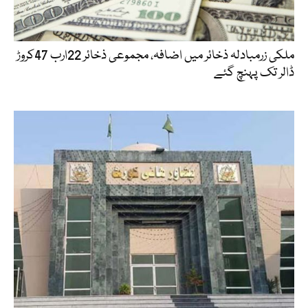
ملکی زرمبادلہ ذخائر میں اضافہ، مجموعی ذخائر 22ارب 47کروڑ
ڈالر تک پہنچ گئے