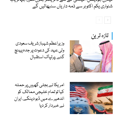
شنواری یکم اکتوبر سے ذمہ داریاں سنبھالیں گے
تازہ ترین
وزیراعظم شہباز شریف سعودی
ولی عہد کی دعوت پر جدہ پہنچ
گئے ،پرتپاک استقبال
امریکا نے بجلی گھروں پر حملہ
کیا تو تمام خلیجی ممالک کو
اندھیرے میں ڈبو دینگے، ایران
نے خبردار کر دیا