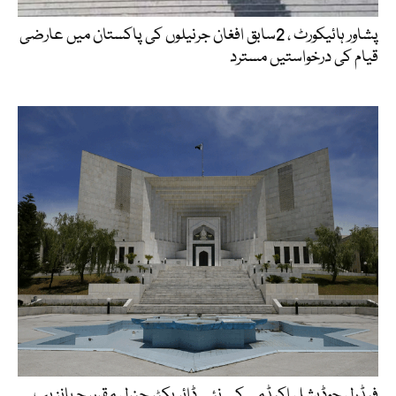
پشاور ہائیکورٹ ، 2سابق افغان جرنیلوں کی پاکستان میں عارضی
قیام کی درخواستیں مسترد
فیڈرل جوڈیشل اکیڈمی کے نئے ڈائریکٹر جنرل مقرر، جہانزیب