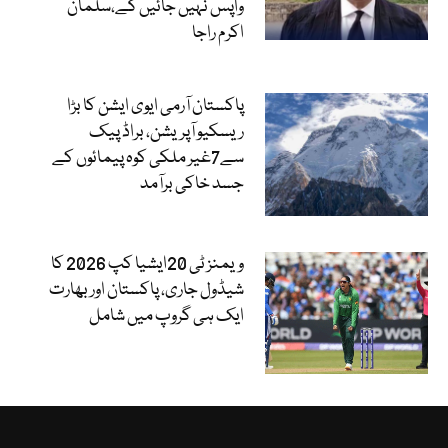
واپس نہیں جائیں گے،سلمان
اکرم راجا
پاکستان آرمی ایوی ایشن کا بڑا
ریسکیو آپریشن، براڈ پیک
سے7غیر ملکی کوہ پیمائوں کے
جسد خاکی برآمد
ویمنز ٹی 20ایشیا کپ 2026 کا
شیڈول جاری، پاکستان اور بھارت
ایک ہی گروپ میں شامل