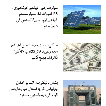
سولر صارفین کیلئے خوشخبری ،
25کلو واٹ تک سولر سسٹم
کیلئے نیپرا سے لائسنس کی
شرط ختم
ملکی زرمبادلہ ذخائر میں اضافہ،
مجموعی ذخائر 22ارب 47کروڑ
ڈالر تک پہنچ گئے
پشاور ہائیکورٹ ، 2سابق افغان
جرنیلوں کی پاکستان میں عارضی
قیام کی درخواستیں مسترد