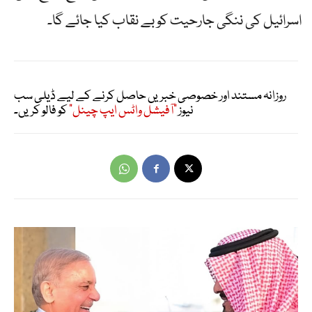
اسرائیل کی ننگی جارحیت کو بے نقاب کیا جائے گا۔
روزانہ مستند اور خصوصی خبریں حاصل کرنے کے لیے ڈیلی سب
نیوز
"آفیشل واٹس ایپ چینل"
کو فالو کریں۔