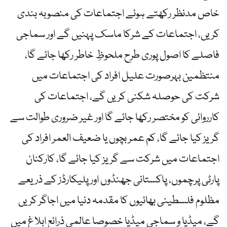
خاص مدنظر رکھتے ہوئے اجتماعات کی منصوبہ بندی
کریں، اجتماعات کے شرکا ماسک پہنیں گے اور سماجی
فاصلے کا اصول پوری طرح ملحوظِ خاطر رکھا جائے گا،
منتظمین بہرصورت علیل افراد کی اجتماعات میں
شرکت کی حوصلہ شکنی کریں گے، اجتماعات کی
کارروائی کو مختصر رکھا جائے گا اور غیر ضروری طوالت سے
گریز کیا جائے گا، کم عمر بچوں یا ضعیف العمر افراد کی
اجتماعات میں شرکت سے گریز کیا جائے گا، کارکنان
پارٹی پرچموں، پاکستانی جھنڈوں اور پلیکارڈز کے ذریعے
مظلوم فلسطینی بھائیوں کا مقدمہ دنیا میں اجاگر کریں
گے، میڈیا و سماجی میڈیا خصوصا عالمی ذرائع ابلاغ میں