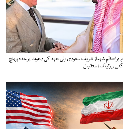
وزیراعظم شہباز شریف سعودی ولی عہد کی دعوت پر جدہ پہنچ
گئے ،پرتپاک استقبال