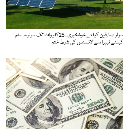
سولر صارفین کیلئے خوشخبری ، 25کلو واٹ تک سولر سسٹم
کیلئے نیپرا سے لائسنس کی شرط ختم