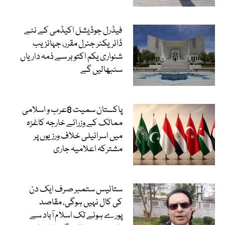
فیڈرل جوڈیشل اکیڈمی کے نئے
ڈائریکٹر جنرل مقرر، جہانزیب
شنواری یکم اکتوبر سے ذمہ داریاں
سنبھالیں گے
پاکستان سمیت 8عرب و اسلامی
ممالک کے وزرائے خارجہ کاغزہ
میں اسرائیلی خلاف ورزیوں پر
مشترکہ اعلامیہ جاری
ستائیس ستمبر صرف ایک دن
کی کال نہیں ہوگی، مقاصد
پورے ہونے تک اسلام آباد سے