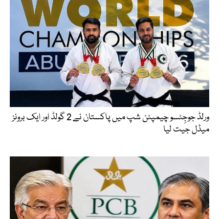
ورلڈ جوجِٹسو چیمپئن شپ میں پاکستان نے 2 گولڈ اور ایک برونز
میڈل جیت لیا