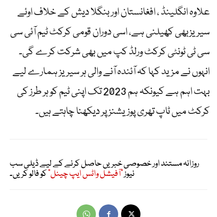
علاوہ انگلینڈ ، افغانستان اور بنگلا دیش کے خلاف اوئے
سیریزبھی کھیلنی ہے، اسی دوران قومی کرکٹ ٹیم آئی سی
سی ٹی ٹونٹی کرکٹ ورلڈ کپ میں بھی شرکت کرے گی۔
انہوں نے مزید کہا کہ آئندہ آنے والی ہر سیریز ہمارے لیے
بہت اہم ہے کیونکہ ہم 2023 تک اپنی ٹیم کو ہر طرز کی
کرکٹ میں ٹاپ تھری پوزیشنز پر دیکھنا چاہتے ہیں۔
روزانہ مستند اور خصوصی خبریں حاصل کرنے کے لیے ڈیلی سب
نیوز
"آفیشل واٹس ایپ چینل"
کو فالو کریں۔