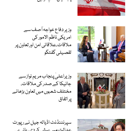
وزیر دفاع خواجہ آصف سے
امریکی ناظم الامور کی
ملاقات،علاقائی امن اور تعاون پر
تفصیلی گفتگو
وزیراعلیٰ پنجاب مریم نواز سے
جائیکا کے صدر کی ملاقات،
مختلف شعبوں میں تعاون بڑھانے
پر اتفاق
سپرنٹنڈنٹ اڈیالہ جیل نے رپورٹ
عدالت میں پیش کر دی، بانی پی