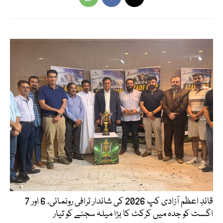
قائدِ اعظم آزادی کپ 2026 کی شاندار ٹرافی رونمائی، 6 اور 7
اگست کو جدہ میں کرکٹ کا بڑا میلہ سجنے کو تیار