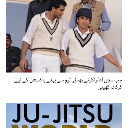
جب سچن ٹنڈولکر نے بھارتی ٹیم سے پہلے پاکستان کے لیے
کرکٹ کھیلی