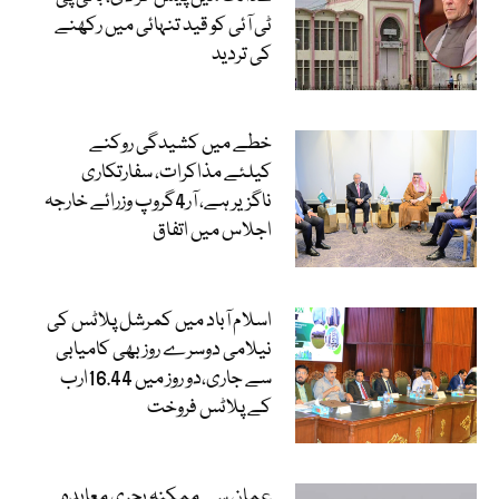
ٹی آئی کو قید تنہائی میں رکھنے
کی تردید
خطے میں کشیدگی روکنے
کیلئے مذاکرات، سفارتکاری
ناگزیر ہے، آر4گروپ وزرائے خارجہ
اجلاس میں اتفاق
اسلام آباد میں کمرشل پلاٹس کی
نیلامی دوسرے روز بھی کامیابی
سے جاری،دو روز میں 16.44ارب
کے پلاٹس فروخت
عمان سے ممکنہ بحری معاہدہ