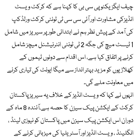
چیف ایگزیکٹو پی سی بی کا کہنا ہے کہ کرکٹ ویسٹ
انڈیزکی مشاورت اور آئی سی سی ٹی ٹونٹی کرکٹ ورلڈکپ
کی آمد کے پیش نظر ہم نے ابتدائی طور پر سیریز میں شامل
1 ٹیسٹ میچ کی جگہ 2 ٹی ٹونٹی انٹرنیشنل میچز شامل
کرنے پر اتفاق کیا ہے، اس اقدام سے دونوں ٹیموں کے
کھلاڑیوں کو مزید بہتر انداز سے میگا ایونٹ کی تیاری کرنے
میں معاونت ملے گی۔
انہوں نے کہا کہ ویسٹ انڈیز کے خلاف یہ سیریز پاکستان
کرکٹ کے ایکشن پیک سیزن کا حصہ ہے،آئندہ 8 ماہ کے
دوران اس ایکشن پیک سیزن میں پاکستان کو نیوزی لینڈ ،
انگلینڈ ، ویسٹ انڈیز اور آسٹریلیا کی میزبانی کرنے کے