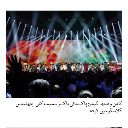
کامن ویلتھ گیمز: پاکستانی باکسر سمیت کئی ایتھلیٹس
گلاسگو میں لاپتہ