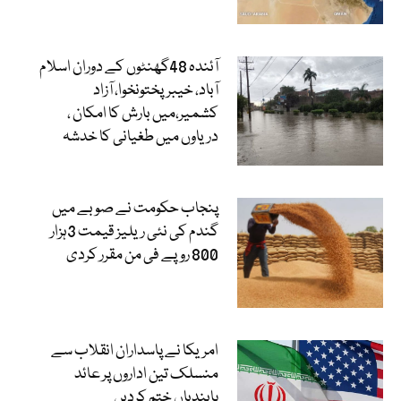
آئندہ 48گھنٹوں کے دوران اسلام
آباد، خیبرپختونخوا، آزاد
کشمیر،میں بارش کا امکان ،
دریاوں میں طغیانی کا خدشہ
پنجاب حکومت نے صوبے میں
گندم کی نئی ریلیز قیمت 3ہزار
800 روپے فی من مقرر کردی
امریکا نے پاسداران انقلاب سے
منسلک تین اداروں پر عائد
پابندیاں ختم کردیں