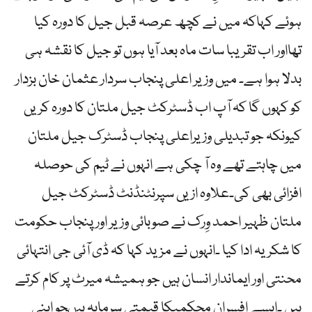
ہوئے کہاکہ میں نے کچھ عرصہ قبل جیل کا دورہ کیا
تھااور اب تقریبا سات ماہ بعد آیا ہوں تو جیل کا نقشہ ہی
بدلا ہوا ہے۔ میں وزیر اعلی پنجاب سردار عثمان خان بزدار
کو کہوں گا کہ آپ اب ڈسٹرکٹ جیل ملتان کا دورہ کریں
کیونکہ جو تبدیلی وزیراعلی پنجاب ڈسٹرک جیل ملتان
میں چاہتے تھے وہ آ چکی ہے انہوں نے ٹیم کی حوصلہ
افزائی بھی کی۔علاوہ ازیں سپرنٹنڈنٹ ڈسٹرکٹ جیل
ملتان ظہیر احمد وِرک نے صوبائی وزیر اورپنجاب حکومت
کا شکریہ ادا کیا ۔انہوں نے مزید کہا کہ ڈی آئی جی انتہائی
محنتی اور ایماندار انسان ہیں جو ہمیشہ میرٹ پر کام کرتے
ہیں ۔ایسے افسران محکمیکا قیمتی سرمایہ ہیںجو اپنی