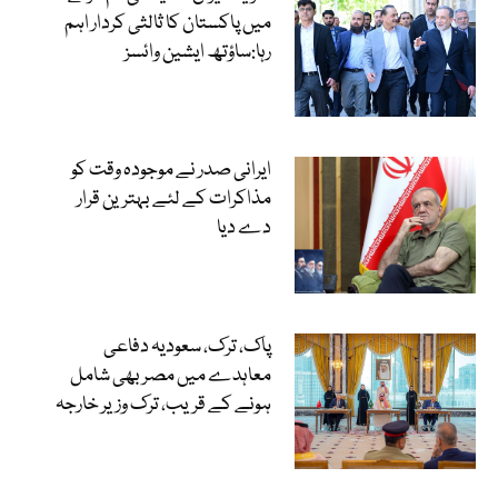
میں پاکستان کا ثالثی کردار اہم
رہا:ساؤتھ ایشین وائسز
ایرانی صدر نے موجودہ وقت کو
مذاکرات کے لئے بہترین قرار
دے دیا
پاک، ترک، سعودیہ دفاعی
معاہدے میں مصر بھی شامل
ہونے کے قریب، ترک وزیر خارجہ