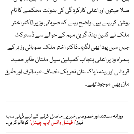
صلاحیتوں اور اعلی کارکردگی کی بدولت محکمے کا نام
روشن کر رہے ہیں۔واضح رہے کہ صوبائی وزیر ڈاکٹر اختر
ملک نے کلین اینڈ گرین مہم کے حوالے سے ڈسٹرکٹ
جیل میں پودا بھی لگایا۔ ڈاکٹر اختر ملک صوبائی وزیر کے
ہمراہ وزیر اعلی پنجاب کمپلین سیل ملتان طاہر حمید
قریشی اور رہنما پاکستان تحریک انصاف عبدالرف اور طارق
مان بھی موجود تھے۔
روزانہ مستند اور خصوصی خبریں حاصل کرنے کے لیے ڈیلی سب
نیوز
"آفیشل واٹس ایپ چینل"
کو فالو کریں۔