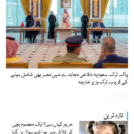
پاک، ترک، سعودیہ دفاعی معاہدے میں مصر بھی شامل ہونے
کے قریب، ترک وزیر خارجہ
تازہ ترین
حریم کہاں ہے؟ ایک معصوم بچی
کی تلاش میں پورا شہر سوال بن گیا