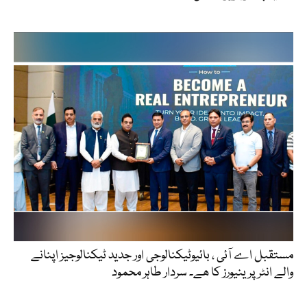
مستقبل اے آئی ، بائیوٹیکنالوجی اور جدید ٹیکنالوجیز اپنانے
والے انٹرپرینیورز کا ھے۔ سردار طاہر محمود