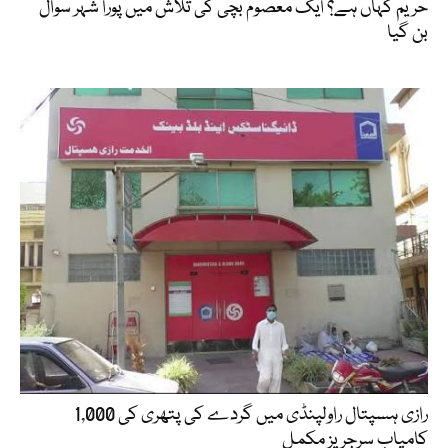
حریم کہاں ہے؟ ایک معصوم بچی کی تلاش میں پورا شہر سوال
بن گیا
رازی ہسپتال راولپنڈی میں گردے کی پتھری کی 1,000
کامیاب سرجریز مکمل