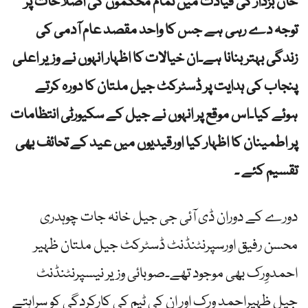
خان بزدار کی قیادت میں تمام محکموں کی اصلاحات پر
توجہ دے رہی ہے جس کا واحد مقصد عام آدمی کی
زندگی بہتر بنانا ہے۔ان خیالات کا اظہار انہوں نے وزیر اعلی
پنجاب کی ہدایت پر ڈسٹرکٹ جیل ملتان کا دورہ کرتے
ہوئے کیا۔اس موقع پر انہوں نے جیل کے سکیورٹی انتظامات
پر اطمینان کا اظہار کیا اورقیدیوں میں عید کے تحائف بھی
تقسیم کئے ۔
دورے کے دوران ڈی آئی جی جیل خانہ جات چوہدری
محسن رفیق اورسپرنٹنڈنٹ ڈسٹرکٹ جیل ملتان ظہیر
احمدوِرک بھی موجود تھے۔صوبائی وزیر نیسپرنٹنڈنٹ
جیل ظہیراحمد وِرک اور ان کی ٹیم کی کارکردگی کو سراہتے