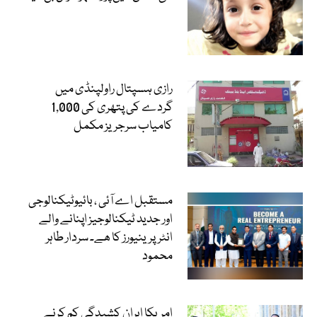
رازی ہسپتال راولپنڈی میں
گردے کی پتھری کی 1,000
کامیاب سرجریز مکمل
مستقبل اے آئی ، بائیوٹیکنالوجی
اور جدید ٹیکنالوجیز اپنانے والے
انٹرپرینیورز کا ھے۔ سردار طاہر
محمود
امریکا ایران کشیدگی کم کرنے