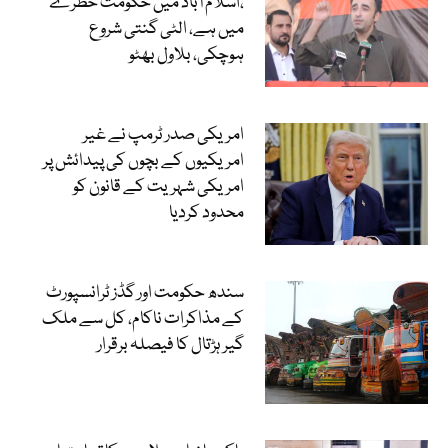
،اسلام آباد میں حکومت خطرے
میں ہے، الٹی گنتی شروع
ہوچکی، بلاول بھٹو
امریکی صدر ٹرمپ نے غیر
امریکیوں کے بچوں کی پیدائش پر
امریکی شہریت کے قانون کو
محدود کردیا
سندھ حکومت اور گڈز ٹرانسپورٹ
کے مذاکرات ناکام، کل سے ملک
گیر ہڑتال کا فیصلہ برقرار