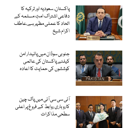
پاکستان، سعودیہ اور ترکیہ کا
دفاعی اشتراک امتِ مسلمہ کے
اتحاد کا عملی مظہر ہے،عاطف
اکرام شیخ
جنوبی سوڈان میں پائیدار امن
کیلئے پاکستان کی عالمی
کوششوں کی حمایت کا اعادہ
آئی سی سی آئی میں پاک چین
کاروباری روابط کے فروغ پر اعلی
سطحی مذاکرات