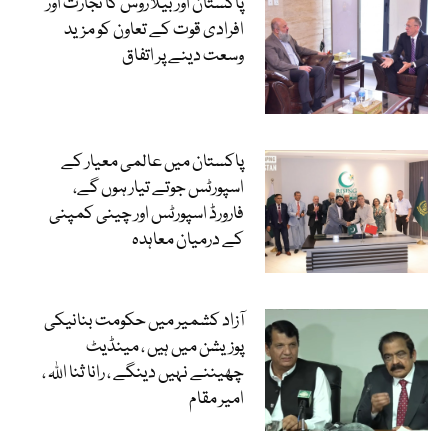
پاکستان اور بیلاروس کا تجارت اور
افرادی قوت کے تعاون کو مزید
وسعت دینے پر اتفاق
پاکستان میں عالمی معیار کے
اسپورٹس جوتے تیار ہوں گے،
فارورڈ اسپورٹس اور چینی کمپنی
کے درمیان معاہدہ
آزاد کشمیر میں حکومت بنانیکی
پوزیشن میں ہیں ، مینڈیٹ
چھیننے نہیں دینگے ، رانا ثنا اللہ ،
امیر مقام