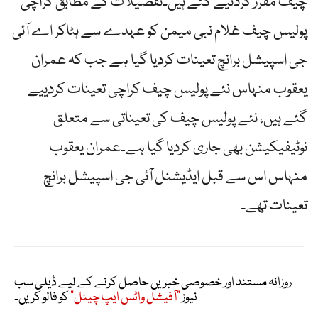
چیف مقرر کردئیے گئے ہیں۔تفصیلات کے مطابق کراچی
پولیس چیف غلام نبی میمن کو عہدے سے ہٹاکر اے آئی
جی اسپیشل برانچ تعینات کردیا گیا ہے جب کہ عمران
یعقوب منہاس نئے پولیس چیف کراچی تعینات کردییے
گئے ہیں، نئے پولیس چیف کی تعیناتی سے متعلق
نوٹیفیکیشن بھی جاری کردیا گیا ہے۔عمران یعقوب
منہاس اس سے قبل ایڈیشنل آئی جی اسپیشل برانچ
تعینات تھے۔
روزانہ مستند اور خصوصی خبریں حاصل کرنے کے لیے ڈیلی سب
نیوز
"آفیشل واٹس ایپ چینل"
کو فالو کریں۔