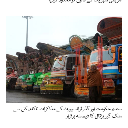
امریکی شہریت کے قانون کو محدود کردیا
سندھ حکومت اور گڈز ٹرانسپورٹ کے مذاکرات ناکام، کل سے
ملک گیر ہڑتال کا فیصلہ برقرار