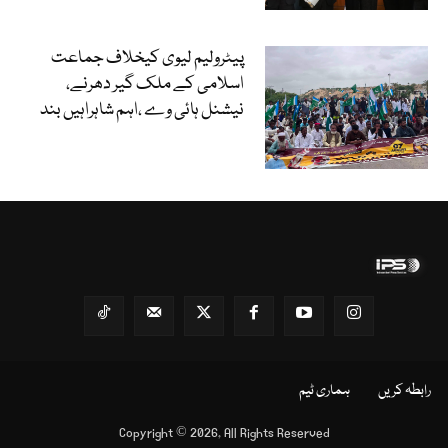
پیٹرولیم لیوی کیخلاف جماعت
اسلامی کے ملک گیر دھرنے،
نیشنل ہائی وے ،اہم شاہراہیں بند
رابطہ کریں
ہماری ٹیم
Copyright © 2026, All Rights Reserved