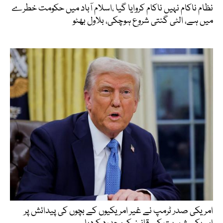
نظام ناکام نہیں ناکام کروایا گیا ،اسلام آباد میں حکومت خطرے
میں ہے، الٹی گنتی شروع ہوچکی، بلاول بھٹو
امریکی صدر ٹرمپ نے غیر امریکیوں کے بچوں کی پیدائش پر