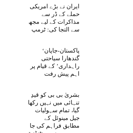
ایران نے بڑے امریکی
حملے کے ڈر سے
مذاکرات کے لیے مجھ
سے التجا کی: ٹرمپ
‘پاکستان-جاپان
گندھارا سیاحتی
راہداری’ کے قیام پر
اہم پیش رفت
بشریٰ بی بی کو قیدِ
تنہائی میں نہیں رکھا
گیا، تمام سہولیات
جیل مینوئل کے
مطابق فراہم کی جا