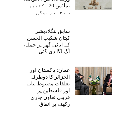
نمائش 20 اکتوبر
سے شروع ہوگی
سابق بنگلادیشی
کپتان شکیب الحسن
کے آبائی گھر پر حملہ،
آگ لگا دی گئی
عمان: پاکستان اور
الجزائر کا دوطرفہ
تعلقات مضبوط بنانے
اور فلسطین پر
قریبی تعاون جاری
رکھنے پر اتفاق