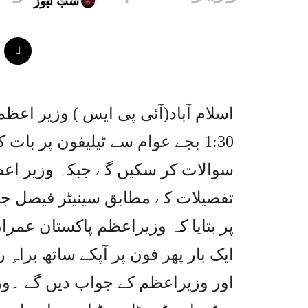
سب نیوز
1:30 بجے عوام سے ٹیلیفون پر با
سوالات کر سکیں گے جبکہ وزیر اعظ
تفصیلات کے مطابق سینیٹر فیصل ج
ایک بار پھر فون پر آپکے ساتھ براہِ
اور وزیراعظم کے جواب دیں گے ۔و