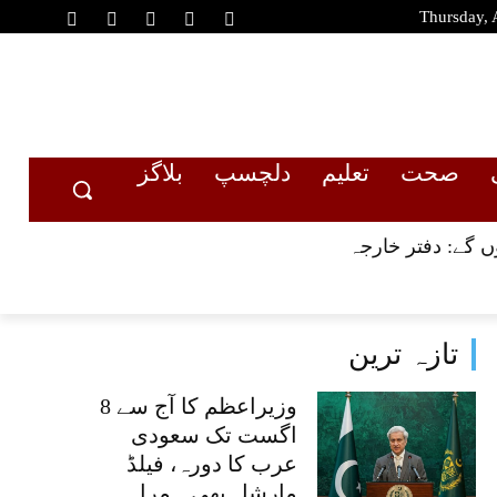
Thursday, 
صحت
تعلیم
دلچسپ
بلاگز
تازہ ترین
وزیراعظم کا آج سے 8
اگست تک سعودی
عرب کا دورہ، فیلڈ
مارشل بھی ہمراہ