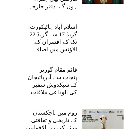
ہوں گے: دفتر خارجہ
اسلام آباد ہائیکورٹ:
گریڈ 17 سے گریڈ 22
تک کے افسران کے
الاؤنس میں اضافہ
قائم مقام گورنر
پنجاب سے آذربائیجان
کے سبکدوش سفیر
کی الوداعی ملاقات
روم میں تاجکستان
کے تاریخی و ثقافتی
ورثے کی بین الاقوامی