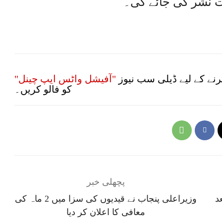
ست نشر کی جائے گی۔
نے کے لیے ڈیلی سب نیوز
"آفیشل واٹس ایپ چینل"
کو فالو کریں۔
پچھلی خبر
د
وزیراعلی پنجاب نے قیدیوں کی سزا میں 2 ماہ کی
معافی کا اعلان کر دیا