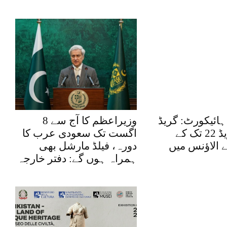
د ہائیکورٹ: گریڈ
وزیراعظم کا آج سے 8
17 سے گریڈ 22 تک کے
اگست تک سعودی عرب کا
 الاؤنس میں
دورہ، فیلڈ مارشل بھی
ہمراہ ہوں گے: دفتر خارجہ