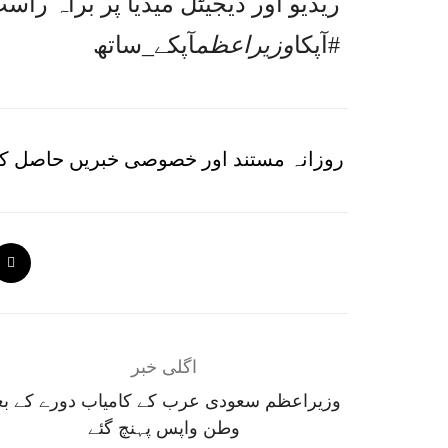
ریڈیو اور ڈیجیٹل میڈیا پر براہ را
#آپکا
وزیراعظم
آپکے_ساتھ
روزانہ مستند اور خصوصی خبریں حاصل کر
اگلی خبر
وزیراعظم سعودی عرب کے کامیاب دورے کے بع
وطن واپس پہنچ گئے