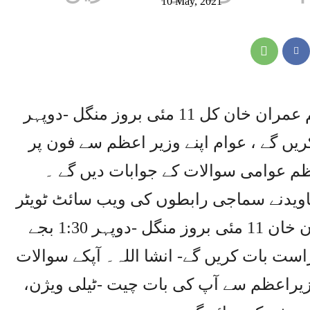
10 May, 2021
اسلام آباد(آئی پی ایس ) وزیر اعظم عمران خان کل 11 مئی بروز منگل -دوپہر
ت کریں گے ، عوام اپنے وزیر اعظم سے فون پر
م عوامی سوالات کے جوابات دیں گے ۔
اویدنے سماجی رابطوں کی ویب سائٹ ٹویٹر
پر بتایا کہ وزیراعظم پاکستان عمران خان 11 مئی بروز منگل -دوپہر 1:30 بجے
 راست بات کریں گے- انشا اللہ۔ آپکے سوالات
زیراعظم سے آپ کی بات چیت -ٹیلی ویژن،