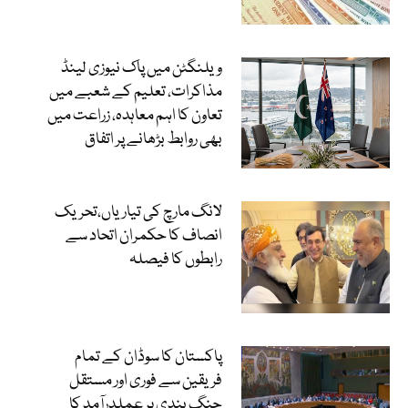
ویلنگٹن میں پاک نیوزی لینڈ
مذاکرات، تعلیم کے شعبے میں
تعاون کا اہم معاہدہ، زراعت میں
بھی روابط بڑھانے پر اتفاق
لانگ مارچ کی تیاریاں،تحریک
انصاف کا حکمران اتحاد سے
رابطوں کا فیصلہ
پاکستان کا سوڈان کے تمام
فریقین سے فوری اور مستقل
جنگ بندی پر عملدرآمد کا