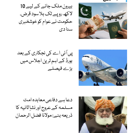
بیرون ملک جانے کے لیے 10
لاکھ روپے تک بلا سود قرض،
حکومت نے عوام کو خوشخبری
سنا دی
پی آئی اے کی نجکاری کے بعد
بورڈ کے اہم ترین اجلاس میں
بڑے فیصلے
دعا ہے دفاعی معاہدہ امت
مسلمہ کے عروج اور نشاِ ثانیہ کا
ذریعہ بنے: مولانا فضل الرحمان