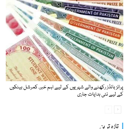
پرائز بانڈز رکھنے والے شہریوں کے لیے اہم خبر، کمرشل بینکوں
کے لیے نئی ہدایات جاری
تازہ ترین