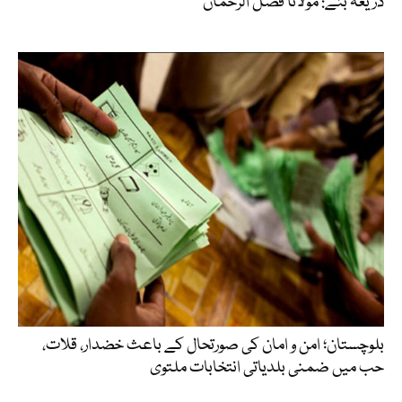
ذریعہ بنے: مولانا فضل الرحمان
بلوچستان؛ امن و امان کی صورتحال کے باعث خضدار، قلات،
حب میں ضمنی بلدیاتی انتخابات ملتوی