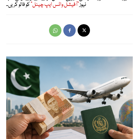
نیوز
"آفیشل واٹس ایپ چینل"
کو فالو کریں۔