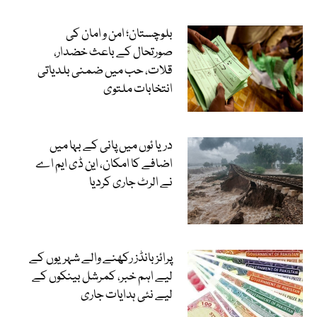
بلوچستان؛ امن و امان کی
صورتحال کے باعث خضدار،
قلات، حب میں ضمنی بلدیاتی
انتخابات ملتوی
دریا ئوں میں پانی کے بہا میں
اضافے کا امکان، این ڈی ایم اے
نے الرٹ جاری کردیا
پرائز بانڈز رکھنے والے شہریوں کے
لیے اہم خبر، کمرشل بینکوں کے
لیے نئی ہدایات جاری