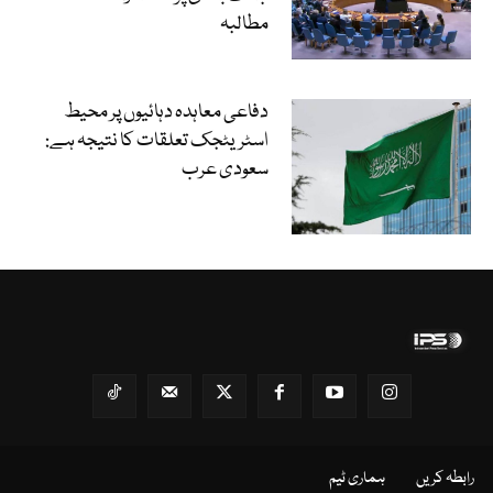
مطالبہ
دفاعی معاہدہ دہائیوں پر محیط
اسٹریٹجک تعلقات کا نتیجہ ہے:
سعودی عرب
رابطہ کریں
ہماری ٹیم