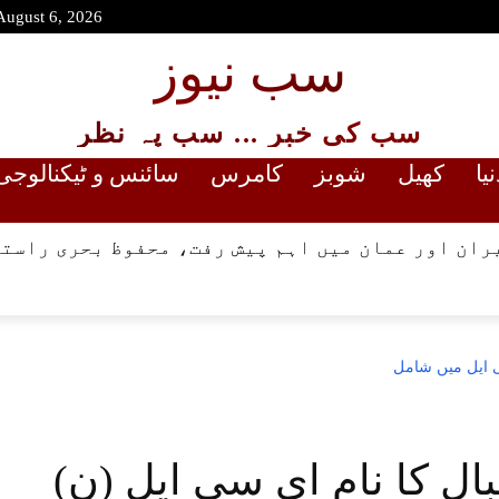
August 6, 2026
سب نیوز
سب کی خبر ... سب پہ نظر
نیا
کھیل
شوبز
کامرس
سائنس و ٹیکنالوجی
ران اور عمان میں اہم پیش رفت، محفوظ بحری راستے
ی ایل میں شامل
(ن) لیگ کے رہنما احسن اقبال کا نام ای سی ایل