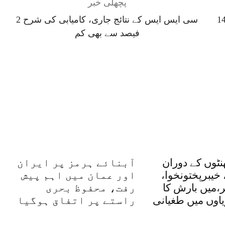
پچھلی خبر
کا قہر تھم نہ سکا ، مزید140
سی ایس ایس کے نتائج جاری، کامیابی کی شرح 2
فیصد سے بھی کم
دہ 48گھنٹوں کے دوران
آبنائے ہرمز پر ایران
 خیبرپختونخوا،
اور عمان میں اہم پیش
ر،میں بارش کا
رفت، محفوظ بحری
یاوں میں طغیانی
راستے پر اتفاق ہوگیا