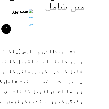
میں شامل
سب نیوز
اسلام آباد(آئی پی ایس )پاکستا
وزیر داخلہ احسن اقبال کا نام
شامل کر دیا گیا،وفاقی کابینہ
پر وزارت داخلہ نے نام شامل ک
رہنما احسن اقبال کا نام ای س
وفاقی کایبنہ نے سرگولیشن سمر