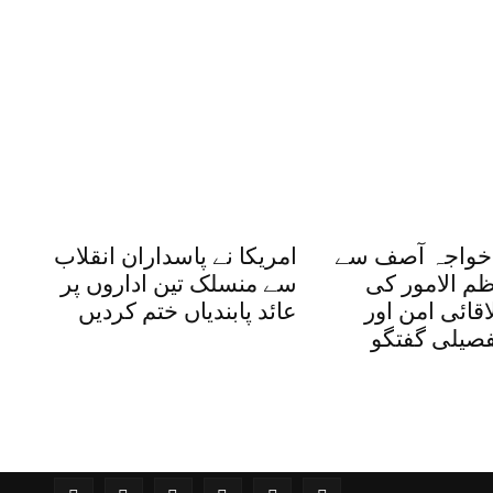
 خواجہ آصف سے
امریکا نے پاسداران انقلاب
ظم الامور کی
سے منسلک تین اداروں پر
قائی امن اور
عائد پابندیاں ختم کردیں
فصیلی گفتگو