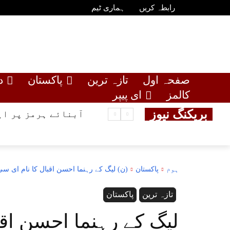
رابطہ کریں
ہماری ٹیم
صفحہ اول
تازہ ترین
پاکستان
د
کالمز
ای پیپر
بریکنگ نیوز
آبنائے ہرمز پر ای
ہوم
پاکستان
(ن) لیگ کے رہنما احسن اقبال کا نام ای س
تازہ ترین
پاکستان