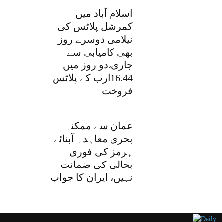
اسلام آباد میں
کمرشل پلاٹس کی
نیلامی دوسرے روز
بھی کامیابی سے
جاری،دو روز میں
16.44ارب کے پلاٹس
فروخت
عمان سے ممکنہ
بحری معاہدہ آبنائے
ہرمز کی فوری
بحالی کی ضمانت
نہیں، ایران کا جواب