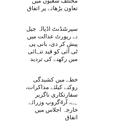
مختلف شعبوں میں
تعاون بڑھانے پر اتفاق
سپرنٹنڈنٹ اڈیالہ جیل
نے رپورٹ عدالت میں
پیش کر دی، بانی پی
ٹی آئی کو قید تنہائی
میں رکھنے کی تردید
خطے میں کشیدگی
روکنے کیلئے مذاکرات،
سفارتکاری ناگزیر
ہے، آر4گروپ وزرائے
خارجہ اجلاس میں
اتفاق