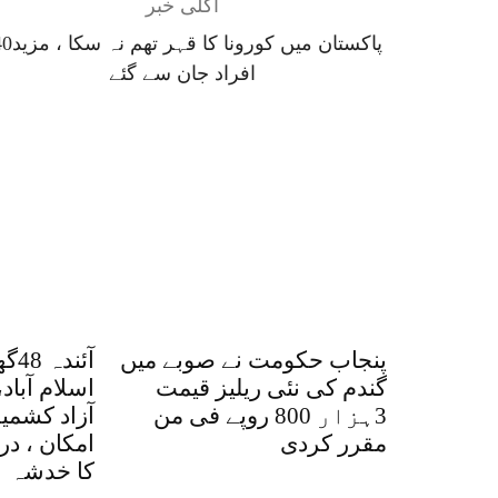
اگلی خبر
پاکستان میں کورونا 
افراد جان سے گئے
پنجاب حکومت نے صوبے میں
آئن
گندم کی نئی ریلیز قیمت
اسلام آباد،
3ہزار 800 روپے فی من
آزاد کشمی
مقرر کردی
امکان ، در
کا خدشہ