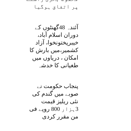
پر اتفاق ہوگیا
آئندہ 48گھنٹوں کے
دوران اسلام آباد،
خیبرپختونخوا، آزاد
کشمیر،میں بارش کا
امکان ، دریاوں میں
طغیانی کا خدشہ
پنجاب حکومت نے
صوبے میں گندم کی
نئی ریلیز قیمت
3ہزار 800 روپے فی
من مقرر کردی