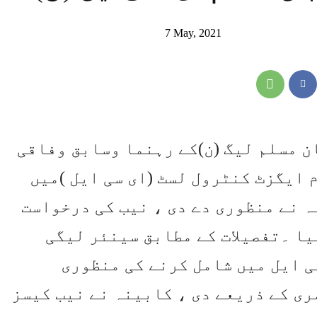
7 May, 2021
ن مسلم لیگ (ن)کے رہنما وسابق وفاقی
 ایگزٹ کنٹرول لسٹ (ای سی ایل )میں
 نے منظوری دے دی ، نیب کی درخواست
یا ۔تفصیلات کے مطابق سینئر لیگی
ی ایل میں شامل کرنے کی منظوری
ی کے ذریعے دی ، کابینہ نے نیب کیسز