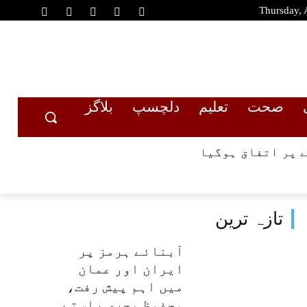
Thursday, 
صحت
تعلیم
دلچسپ
بلاگز
 پر اتفاق ہوگیا
تازہ ترین
آبنائے ہرمز پر
ایران اور عمان
میں اہم پیش رفت،
محفوظ بحری راستے