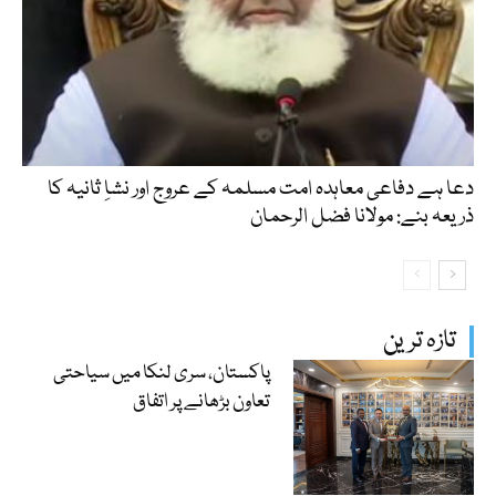
دعا ہے دفاعی معاہدہ امت مسلمہ کے عروج اور نشاِ ثانیہ کا
ذریعہ بنے: مولانا فضل الرحمان
تازہ ترین
پاکستان، سری لنکا میں سیاحتی
تعاون بڑھانے پر اتفاق