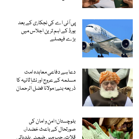
پی آئی اے کی نجکاری کے بعد
بورڈ کے اہم ترین اجلاس میں
بڑے فیصلے
دعا ہے دفاعی معاہدہ امت
مسلمہ کے عروج اور نشاِ ثانیہ کا
ذریعہ بنے: مولانا فضل الرحمان
بلوچستان؛ امن و امان کی
صورتحال کے باعث خضدار،
قلات، حب میں ضمنی بلدیاتی