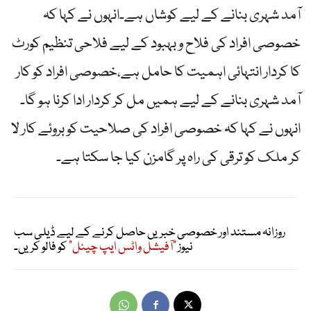
آمد شہری بنانے کے لیے کوشاں ہے۔انہوں نے کہا کہ
خصوصی افراد کی فلاح و بہبود کے لیے فلاحی تنظیم کورٹ
کا کردار انتہائی اہمیت کا حامل ہے،خصوصی افراد کو کار
آمد شہری بنانے کے لیے ہمیں مل کر کردار ادا کرنا ہو گا۔
انہوں نے کہا کہ خصوصی افراد کی صلاحیت کو بروئے کار لا
کر ملک کو ترقی کی راہ پر گامزن کیا جا سکتا ہے۔
روزانہ مستند اور خصوصی خبریں حاصل کرنے کے لیے ڈیلی سب
نیوز
"آفیشل واٹس ایپ چینل"
کو فالو کریں۔