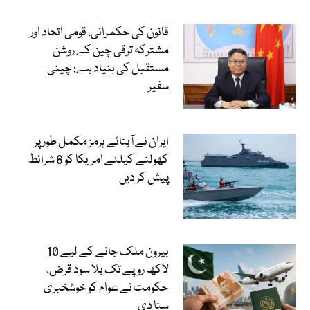
قانون کی حکمرانی، قومی اتحاد اور
مشترکہ ترقی چین کے روشن
مستقبل کی بنیاد ہے: چینی
سفیر
ایران نے آبنائے ہرمز مکمل طور پر
کھولنے کیلئے امریکا کو 6 شرائط
پیش کر دیں
بیرون ملک جانے کے لیے 10
لاکھ روپے تک بلا سود قرض،
حکومت نے عوام کو خوشخبری
سنا دی