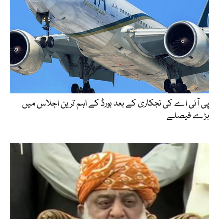
پی آئی اے کی نجکاری کے بعد بورڈ کے اہم ترین اجلاس میں
بڑے فیصلے