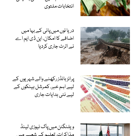
انتخابات ملتوی
دریا ئوں میں پانی کے بہا میں
اضافے کا امکان، این ڈی ایم اے
نے الرٹ جاری کردیا
پرائز بانڈز رکھنے والے شہریوں کے
لیے اہم خبر، کمرشل بینکوں کے
لیے نئی ہدایات جاری
ویلنگٹن میں پاک نیوزی لینڈ
مذاکرات، تعلیم کے شعبے میں