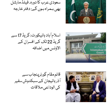
سعودی عرب کا دورہ، فیلڈ مارشل
بھی ہمراہ ہوں گے: دفتر خارجہ
اسلام آباد ہائیکورٹ: گریڈ 17 سے
گریڈ 22 تک کے افسران کے
الاؤنس میں اضافہ
قائم مقام گورنر پنجاب سے
آذربائیجان کے سبکدوش سفیر
کی الوداعی ملاقات