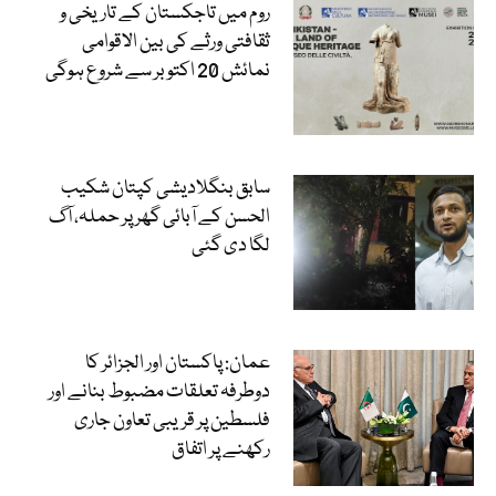
روم میں تاجکستان کے تاریخی و
ثقافتی ورثے کی بین الاقوامی
نمائش 20 اکتوبر سے شروع ہوگی
سابق بنگلادیشی کپتان شکیب
الحسن کے آبائی گھر پر حملہ، آگ
لگا دی گئی
عمان: پاکستان اور الجزائر کا
دوطرفہ تعلقات مضبوط بنانے اور
فلسطین پر قریبی تعاون جاری
رکھنے پر اتفاق