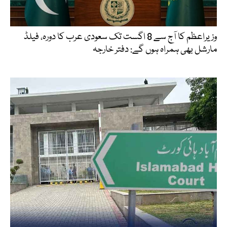
وزیراعظم کا آج سے 8 اگست تک سعودی عرب کا دورہ، فیلڈ
مارشل بھی ہمراہ ہوں گے: دفتر خارجہ