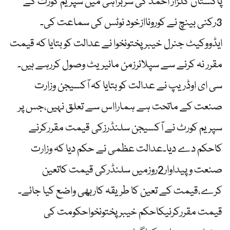
پاکستان گلزار احمد کی سربراہی میں سپریم کورٹ کے
3رکنی بینچ نے کوروناازخود نوٹس کی سماعت کی۔
ایڈووکیٹ جنرل خیبرپختونخوا نے عدالت کو بتایا کہ قیمت
مقرر نہ کرنے سے سپلائرزمن مانیریٹ وصول کررہے ہیں۔
سی ای اوڈریپ نے عدالت کو بتایا کہ آکسیجن وزارت
صنعت کے ماتحت ہے ہمارااس سے تعلق نہیں،جس پر
سپریم کورٹ نے آکسیجن سلنڈرزکی قیمت مقررکرنے
کاحکم دے دیا۔عدالت عظمی نے حکم دیا کہ وزارت
صنعت وپیداوار2روزمیں سلنڈرکی قیمت کاتعین
کرے،قیمت کے تعین کا طریقہ کاربھی واضع کیا جائے۔
قیمت مقررکرنیکاحکم خیبرپختونخواحکومت کی