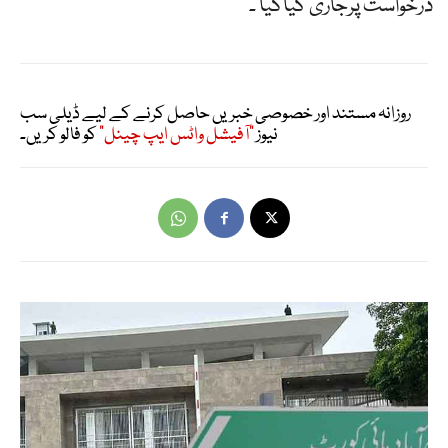
درخواست پرجاری کیاگیا ۔
روزانہ مستند اور خصوصی خبریں حاصل کرنے کے لیے ڈیلی سب
نیوز
"آفیشل واٹس ایپ چینل"
کو فالو کریں۔