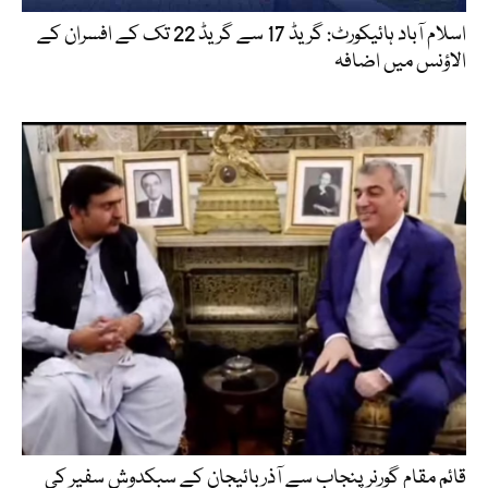
اسلام آباد ہائیکورٹ: گریڈ 17 سے گریڈ 22 تک کے افسران کے
الاؤنس میں اضافہ
قائم مقام گورنر پنجاب سے آذربائیجان کے سبکدوش سفیر کی