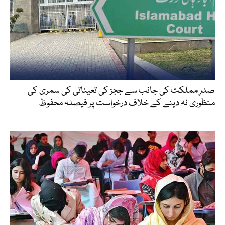
صدرِ مملکت کی جانب سے ججز کی تعیناتی کی سمری کی
منظوری نہ دینے کے خلاف درخواست پر فیصلہ محفوظ