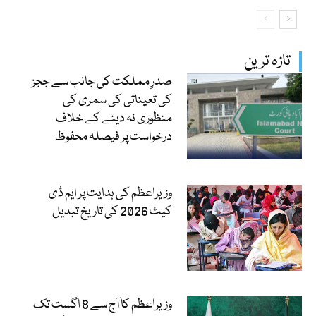
تازہ ترین
صدرِ مملکت کی جانب سے ججز
کی تعیناتی کی سمری کی
منظوری نہ دینے کے خلاف
درخواست پر فیصلہ محفوظ
وزیراعظم کی ہدایت پر ایم ڈی
کیٹ 2026 کی تاریخ تبدیل
وزیراعظم کا آج سے 8 اگست تک