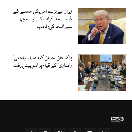
ایران نے بڑے امریکی حملے کے
ڈر سے مذاکرات کے لیے مجھ
سے التجا کی: ٹرمپ
‘پاکستان-جاپان گندھارا سیاحتی
راہداری’ کے قیام پر اہم پیش رفت