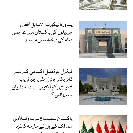
پشاور ہائیکورٹ ، 2سابق افغان
جرنیلوں کی پاکستان میں عارضی
قیام کی درخواستیں مسترد
فیڈرل جوڈیشل اکیڈمی کے نئے
ڈائریکٹر جنرل مقرر، جہانزیب
شنواری یکم اکتوبر سے ذمہ داریاں
سنبھالیں گے
پاکستان سمیت 8عرب و اسلامی
ممالک کے وزرائے خارجہ کاغزہ