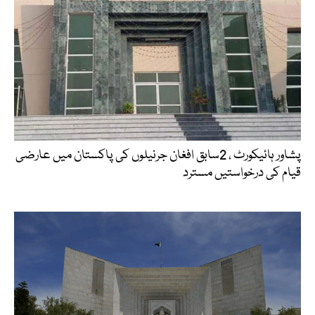
پشاور ہائیکورٹ ، 2سابق افغان جرنیلوں کی پاکستان میں عارضی
قیام کی درخواستیں مسترد