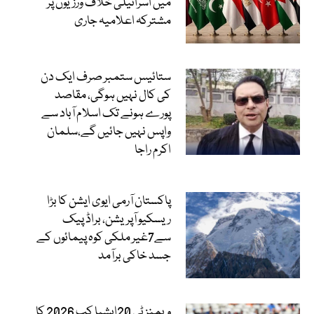
میں اسرائیلی خلاف ورزیوں پر
مشترکہ اعلامیہ جاری
ستائیس ستمبر صرف ایک دن
کی کال نہیں ہوگی، مقاصد
پورے ہونے تک اسلام آباد سے
واپس نہیں جائیں گے،سلمان
اکرم راجا
پاکستان آرمی ایوی ایشن کا بڑا
ریسکیو آپریشن، براڈ پیک
سے7غیر ملکی کوہ پیمائوں کے
جسد خاکی برآمد
ویمنز ٹی 20ایشیا کپ 2026 کا