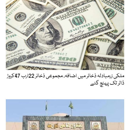
ملکی زرمبادلہ ذخائر میں اضافہ، مجموعی ذخائر 22ارب 47کروڑ
ڈالر تک پہنچ گئے