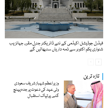
فیڈرل جوڈیشل اکیڈمی کے نئے ڈائریکٹر جنرل مقرر، جہانزیب
شنواری یکم اکتوبر سے ذمہ داریاں سنبھالیں گے
تازہ ترین
وزیراعظم شہباز شریف سعودی
ولی عہد کی دعوت پر جدہ پہنچ
گئے ،پرتپاک استقبال