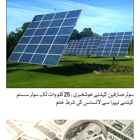
سولر صارفین کیلئے خوشخبری ، 25کلو واٹ تک سولر سسٹم
کیلئے نیپرا سے لائسنس کی شرط ختم