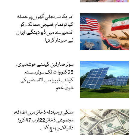
امریکا نے بجلی گھروں پر حملہ
کیا تو تمام خلیجی ممالک کو
اندھیرے میں ڈبو دینگے، ایران
نے خبردار کر دیا
سولر صارفین کیلئے خوشخبری ،
25کلو واٹ تک سولر سسٹم
کیلئے نیپرا سے لائسنس کی
شرط ختم
ملکی زرمبادلہ ذخائر میں اضافہ،
مجموعی ذخائر 22ارب 47کروڑ
ڈالر تک پہنچ گئے