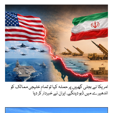
امریکا نے بجلی گھروں پر حملہ کیا تو تمام خلیجی ممالک کو
اندھیرے میں ڈبو دینگے، ایران نے خبردار کر دیا