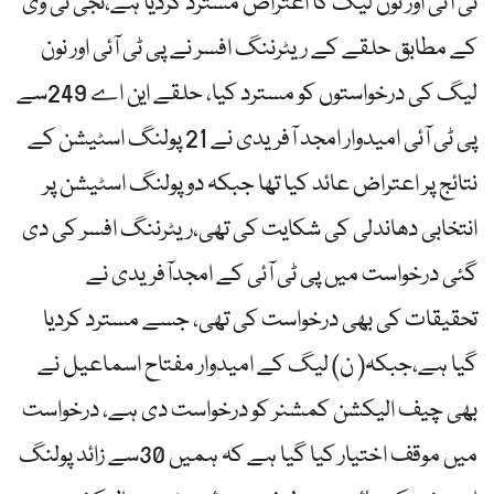
ٹی آئی اور نون لیگ کا اعتراض مسترد کردیا ہے،نجی ٹی وی
کے مطابق حلقے کے ریٹرننگ افسر نے پی ٹی آئی اور نون
لیگ کی درخواستوں کو مسترد کیا، حلقے این اے 249سے
پی ٹی آئی امیدوار امجد آفریدی نے 21 پولنگ اسٹیشن کے
نتائج پر اعتراض عائد کیا تھا جبکہ دو پولنگ اسٹیشن پر
انتخابی دھاندلی کی شکایت کی تھی،ریٹرننگ افسر کی دی
گئی درخواست میں پی ٹی آئی کے امجدآفریدی نے
تحقیقات کی بھی درخواست کی تھی، جسے مسترد کردیا
گیا ہے،جبکہ( ن) لیگ کے امیدوار مفتاح اسماعیل نے
بھی چیف الیکشن کمشنر کو درخواست دی ہے، درخواست
میں موقف اختیار کیا گیا ہے کہ ہمیں 30سے زائد پولنگ