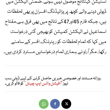
اسٹیشن کینتائج موصول نہیں ہوئے، ضمنی الیکشن میں
ڈیوٹی دینے والے کچھ پریزائیڈنگ افسران پر بھی تحفظات
ہیں، جبکہ فارم 45اور47کے نتائج میں بھی فرق ہے،مفتاح
اسماعیل نے الیکشن کمیشن کو بھیجی گئی درخواست
میں کہا کہ تمام تحفظات کو ریٹرننگ افسر کے سامنے
رکھا، مگر آراو نے ہماری تمام درخواستیں مسترد کردی ہیں۔
روزانہ مستند اور خصوصی خبریں حاصل کرنے کے لیے ڈیلی سب
نیوز
"آفیشل واٹس ایپ چینل"
کو فالو کریں۔