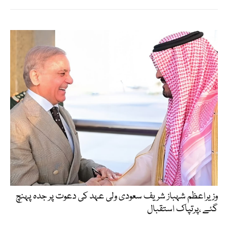
وزیراعظم شہباز شریف سعودی ولی عہد کی دعوت پر جدہ پہنچ
گئے ،پرتپاک استقبال