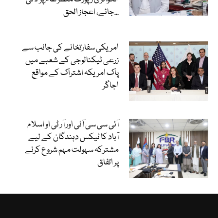
جائے، اعجاز الحق...
امریکی سفارتخانے کی جانب سے
زرعی ٹیکنالوجی کے شعبے میں
پاک امریکہ اشتراک کے مواقع
اجاگر
آئی سی سی آئی اور آر ٹی او اسلام
آباد کا ٹیکس دہندگان کے لیے
مشترکہ سہولت مہم شروع کرنے
پر اتفاق