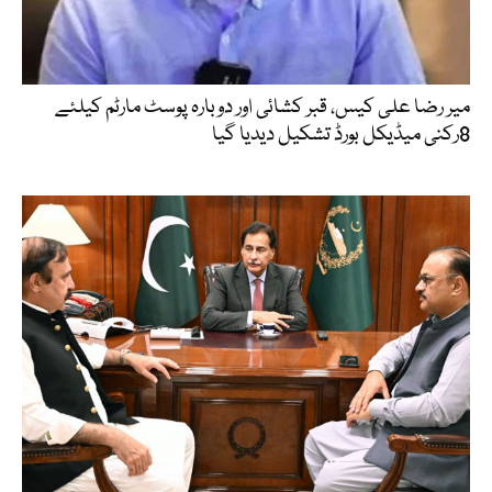
میر رضا علی کیس، قبر کشائی اور دوبارہ پوسٹ مارٹم کیلئے
8رکنی میڈیکل بورڈ تشکیل دیدیا گیا