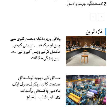
12دہشتگرد جہنم واصل
تازہ ترین
وفاقی وزیر داخلہ محسن نقوی سے
چین اور ترکیہ سے تربیتی کورس
مکمل کرکے واپس آنے والے اے
ایس پیز کی ملاقات
مسائل کے باوجود ٹیکسٹائل
صنعت کا نیا ریکارڈ، صرف ایک
ماہ میں پاکستانی برآمدات
1.83ارب ڈالر سے تجاوز