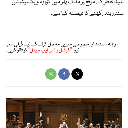
عیدالفطر کے موقع پر ملک بھر میں کورونا ویکسینیشن
سنٹرز بند رکھنے کا فیصلہ کیا ہے۔
روزانہ مستند اور خصوصی خبریں حاصل کرنے کے لیے ڈیلی سب
نیوز
"آفیشل واٹس ایپ چینل"
کو فالو کریں۔