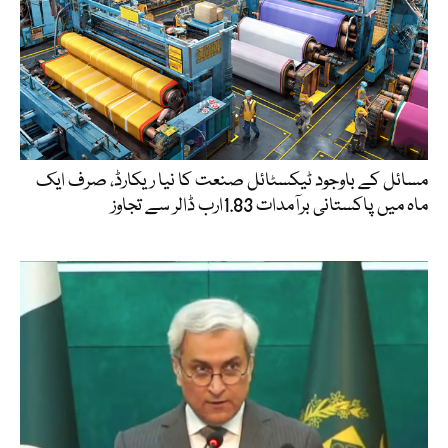
مسائل کے باوجود ٹیکسٹائل صنعت کا نیا ریکارڈ، صرف ایک
ماہ میں پاکستانی برآمدات 1.83ارب ڈالر سے تجاوز