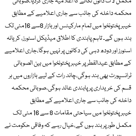
مکمل لاک ڈائون لگانے کا اعلامیہ جاری کردیا،صوبائی
محکمہ داخلہ کی جانب سے جاری اعلامیے کے مطابق
خیبرپختونخوا میں تمام مارکیٹس اور بازار 8سے 16مئی تک
بند ہوں گے۔ تاہم پابندی کا اطلاق میڈیکل اسٹورز، کریانہ
اسٹورز اور دودھ دہی کی دکانوں پر نہیں ہوگا،جاری اعلامیے
کے مطابق عیدالفطر پر خیبر پختونخوا میں بین الصوبائی
ٹرانسپورٹ بھی بند ہوگی،چاند رات کے لیے بازاروں میں ہر
قسم کی خریداری پر پابندی عائد ہوگی،صوبائی محکمہ
داخلہ کی جانب سے جاری اعلامیے کے مطابق
خیبرپختونخوا میں سیاحتی مقامات 8 سے 16 مئی تک
مکمل طور پر بند ہوں گے،خیال رہے کہ وفاقی حکومت نے