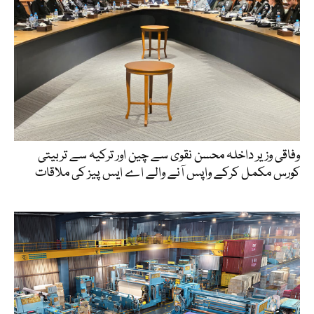
وفاقی وزیر داخلہ محسن نقوی سے چین اور ترکیہ سے تربیتی
کورس مکمل کرکے واپس آنے والے اے ایس پیز کی ملاقات