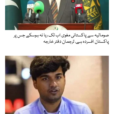
صومالیہ سے پاکستانی مغوی اب تک رہا نہ ہوسکے جس پر
پاکستان افسردہ ہے، ترجمان دفتر خارجہ