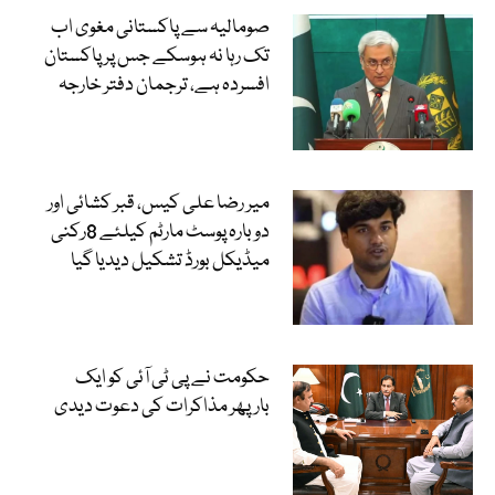
صومالیہ سے پاکستانی مغوی اب
تک رہا نہ ہوسکے جس پر پاکستان
افسردہ ہے، ترجمان دفتر خارجہ
میر رضا علی کیس، قبر کشائی اور
دوبارہ پوسٹ مارٹم کیلئے 8رکنی
میڈیکل بورڈ تشکیل دیدیا گیا
حکومت نے پی ٹی آئی کو ایک
بارپھر مذاکرات کی دعوت دیدی