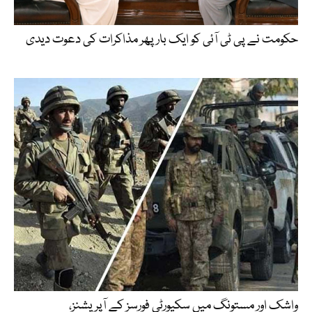
حکومت نے پی ٹی آئی کو ایک بارپھر مذاکرات کی دعوت دیدی
واشک اور مستونگ میں سکیورٹی فورسز کے آپریشنز،