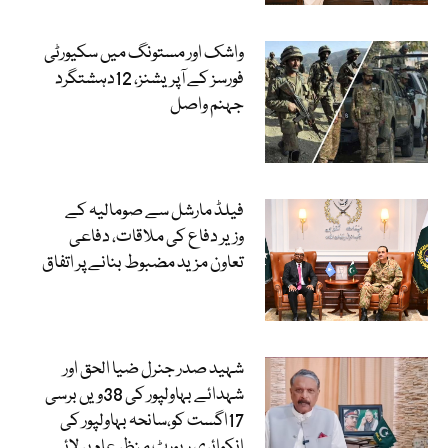
واشک اور مستونگ میں سکیورٹی
فورسز کے آپریشنز، 12دہشتگرد
جہنم واصل
فیلڈ مارشل سے صومالیہ کے
وزیر دفاع کی ملاقات، دفاعی
تعاون مزید مضبوط بنانے پر اتفاق
شہید صدر جنرل ضیا الحق اور
شہدائے بہاولپور کی 38ویں برسی
17اگست کو،سانحہ بہاولپور کی
انکوائری رپورٹ منظر عام پر لائی