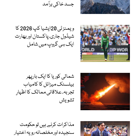
جسد خاکی برآمد
ویمنز ٹی 20ایشیا کپ 2026 کا
شیڈول جاری، پاکستان اور بھارت
ایک ہی گروپ میں شامل
شمالی کوریا کا ایک بار پھر
بیلسٹک میزائل کا کامیاب
تجربہ، علاقائی ممالک کا اظہارِ
تشویش
مذاکرات کرنے ہیں تو حکومت
سنجیدہ اور مخلصانہ رویہ اختیار