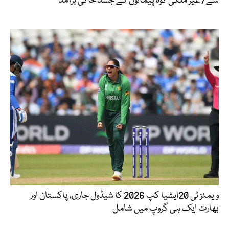
سے7غیر ملکی کوہ پیمائوں کے جسد خاکی برآمد
ویمنز ٹی 20ایشیا کپ 2026 کا شیڈول جاری، پاکستان اور
بھارت ایک ہی گروپ میں شامل