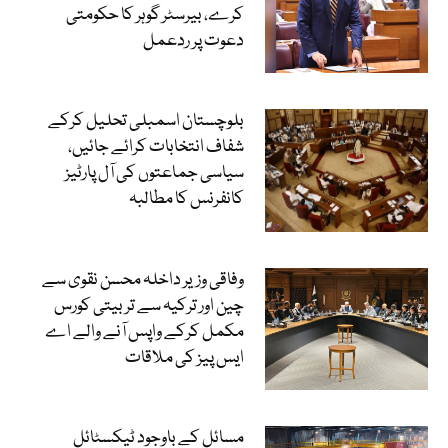
کرے، بیرسٹر گوہر کا حکومتی
دعوت پر ردعمل
بلوچستان اسمبلی تحلیل کرکے
شفاف انتخابات کرائے جائیں،
سیاسی جماعتوں کی آل پارٹیز
کانفرنس کا مطالبہ
وفاقی وزیر داخلہ محسن نقوی سے
چین اور ترکیہ سے تربیتی کورس
مکمل کرکے واپس آنے والے اے
ایس پیز کی ملاقات
مسائل کے باوجود ٹیکسٹائل