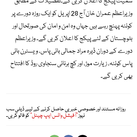
سمیت پیکج کا اعلان کریں گے۔تفصیلات کے مطابق
وزیراعظم عمران خان آج 28 اپریل کو ایک روزہ دورے پر
کوئٹہ پہنچ رہے ہیں جہاں وہ امن و امان کی صورتحال اور
بلوچستان کے لئے پیکج کا اعلان کریں گے۔ وزیراعظم
دورے کے دوران ڈیرہ مراد جمالی بائی پاس، ویسٹرن بائی
پاس کوئٹہ، زیارت موڑ، اور کچ ہرنائی سنجاوی روڈ کا افتتاح
بھی کریں گے۔
روزانہ مستند اور خصوصی خبریں حاصل کرنے کے لیے ڈیلی سب
نیوز
"آفیشل واٹس ایپ چینل"
کو فالو کریں۔