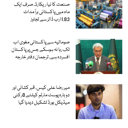
صنعت کا نیا ریکارڈ، صرف ایک
ماہ میں پاکستانی برآمدات
1.83ارب ڈالر سے تجاوز
صومالیہ سے پاکستانی مغوی اب
تک رہا نہ ہوسکے جس پر پاکستان
افسردہ ہے، ترجمان دفتر خارجہ
میر رضا علی کیس، قبر کشائی اور
دوبارہ پوسٹ مارٹم کیلئے 8رکنی
میڈیکل بورڈ تشکیل دیدیا گیا