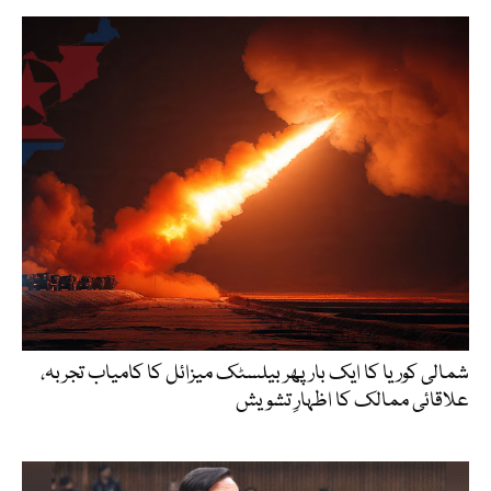
شمالی کوریا کا ایک بار پھر بیلسٹک میزائل کا کامیاب تجربہ،
علاقائی ممالک کا اظہارِ تشویش