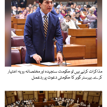
مذاکرات کرنے ہیں تو حکومت سنجیدہ اور مخلصانہ رویہ اختیار
کرے، بیرسٹر گوہر کا حکومتی دعوت پر ردعمل