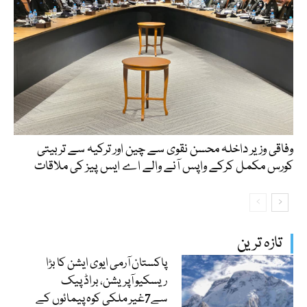
وفاقی وزیر داخلہ محسن نقوی سے چین اور ترکیہ سے تربیتی
کورس مکمل کرکے واپس آنے والے اے ایس پیز کی ملاقات
تازہ ترین
پاکستان آرمی ایوی ایشن کا بڑا
ریسکیو آپریشن، براڈ پیک
سے7غیر ملکی کوہ پیمائوں کے