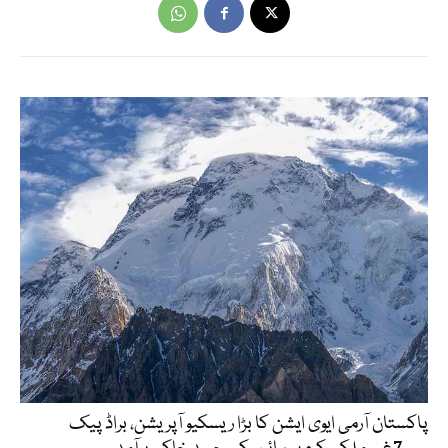
پاکستان آرمی ایوی ایشن کا بڑا ریسکیو آپریشن، براڈ پیک