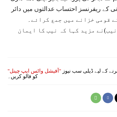
ے گا، نیب نے 1269 بدعنوانی کے ریفرنسز احتساب عدالتوں میں دائر
آمد کرکے قومی خزانے میں جمع کرائے۔
یب)نے مزید کہا کہ نیب کا ایمان
نے کے لیے ڈیلی سب نیوز
"آفیشل واٹس ایپ چینل"
کو فالو کریں۔