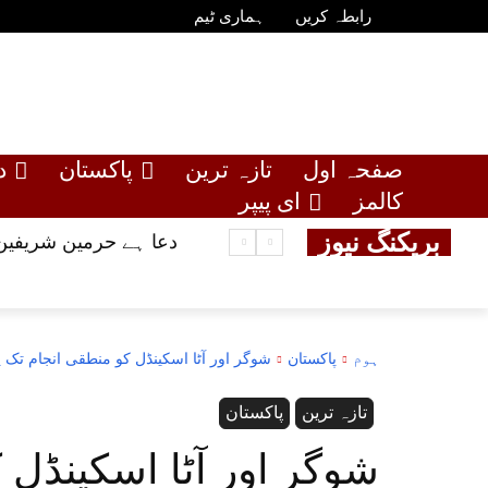
رابطہ کریں
ہماری ٹیم
صفحہ اول
تازہ ترین
پاکستان
د
کالمز
ای پیپر
بریکنگ نیوز
دعا ہے حرمین شریفین 
ہوم
پاکستان
شوگر اور آٹا اسکینڈل کو منطقی انجام تک پ
تازہ ترین
پاکستان
شوگر اور آٹا اسکینڈل 