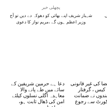
پچھلی خبر
ی
شہباز شریف اپنے بھائی کو دھوکہ دے دیں تو آج
وزیر اعظم ہوں گے ،مریم نواز کا دعوی
ضا کی غیر قانونی
دعا ہے حرمین شریفین کے
کیس ، گرفتار
سائے میں طے پانے والا
شندوں نے ضمانت
معاہدہ اگلی نسلوں کیلئے
یکورٹ سے رجوع
امن کی ڈھال ثابت ہو،