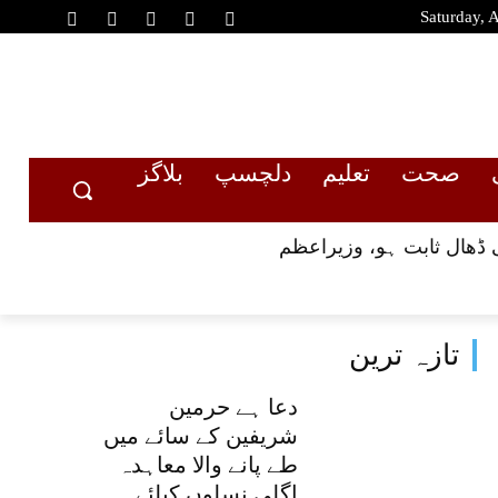
Saturday, 
صحت
تعلیم
دلچسپ
بلاگز
 ڈھال ثابت ہو، وزیراعظم
تازہ ترین
دعا ہے حرمین
شریفین کے سائے میں
طے پانے والا معاہدہ
اگلی نسلوں کیلئے