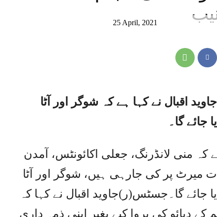
نیب
25 April, 2021
وید اقبال نے کہا ہے کہ شوگر اور آٹا
 جائے گا۔
ہے کہ منی لانڈرنگ، جعلی اکائونٹس، آمدن
ت میرٹ پر کی جارہی ہیں، شوگر اور آٹا
ا جائے گا۔جسٹس(ر)جاوید اقبال نے کہا کہ
 دبائو کی پروا کیے بغیر اپنی ذمہ داری