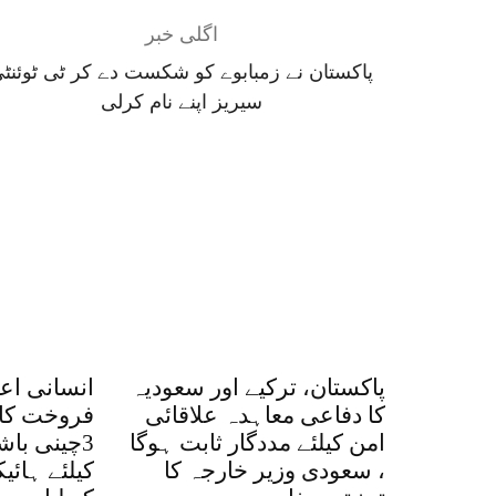
اگلی خبر
پاکستان نے زمبابوے کو شکست دے کر ٹی ٹوئنٹ
سیریز اپنے نام کرلی
پاکستان، ترکیے اور سعودیہ
انسانی اع
کا دفاعی معاہدہ علاقائی
فروخت کا 
امن کیلئے مددگار ثابت ہوگا
3چینی با
، سعودی وزیر خارجہ کا
کیلئے ہائ