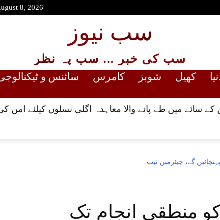
August 8, 2026
سب نیوز
سب کی خبر ... سب پہ نظر
نیا
کھیل
شوبز
کامرس
سائنس و ٹیکنالوجی
کے سائے میں طے پانے والا معاہدہ اگلی نسلوں کیلئے امن کی
ہنچائیں گے، چیئرمین نیب
کو منطقی انجام تک