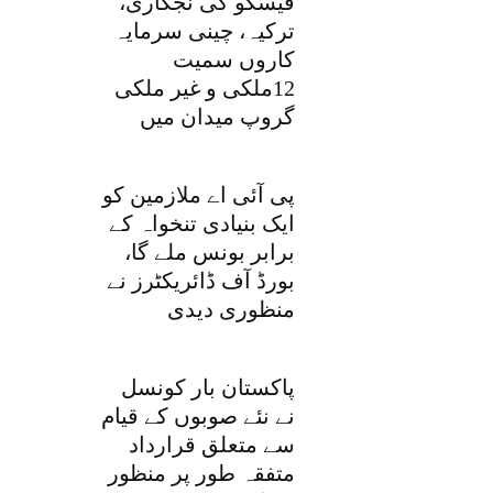
فیسکو کی نجکاری،
ترکیہ، چینی سرمایہ
کاروں سمیت
12ملکی و غیر ملکی
گروپ میدان میں
پی آئی اے ملازمین کو
ایک بنیادی تنخواہ کے
برابر بونس ملے گا،
بورڈ آف ڈائریکٹرز نے
منظوری دیدی
پاکستان بار کونسل
نے نئے صوبوں کے قیام
سے متعلق قرارداد
متفقہ طور پر منظور