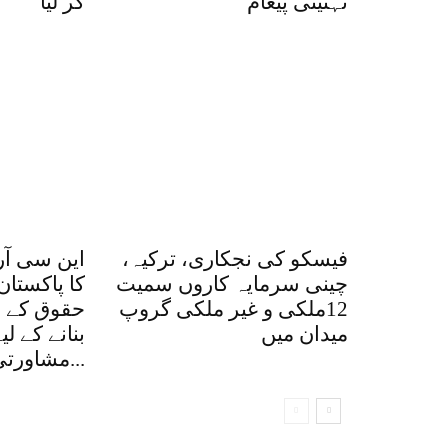
تہنیتی پیغام
کر لیا
فیسکو کی نجکاری، ترکیہ،
این سی آر
چینی سرمایہ کاروں سمیت
کا پاکستان
12ملکی و غیر ملکی گروپ
حقوق کے ق
میدان میں
بنانے کے ل
مشاورتی اجلاس، کتاب...