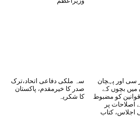
وزیراعظم
 سی اور پہچان
سہ ملکی دفاعی اتحاد،ترک
 میں بچوں کے
صدر کا خیرمقدم، پاکستان
وانین کو مضبوط
کا شکریہ
یے اصلاحات پر