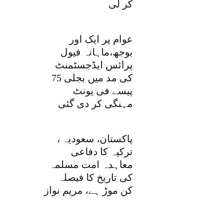
کر لی
عوام پر ایک اور
بوجھ،ماہانہ فیول
پرائس ایڈجسٹمنٹ
کی مد میں بجلی 75
پیسے فی یونٹ
مہنگی کر دی گئی
پاکستان، سعودیہ ،
ترکیہ کا دفاعی
معاہدہ امت مسلمہ
کی تاریخ کا فیصلہ
کن موڑ ہے، مریم نواز