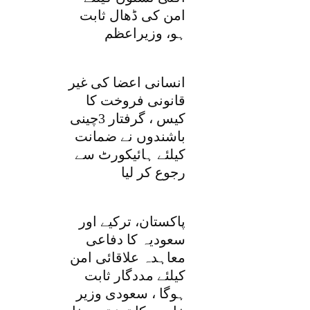
امن کی ڈھال ثابت
ہو، وزیراعظم
انسانی اعضا کی غیر
قانونی فروخت کا
کیس ، گرفتار 3چینی
باشندوں نے ضمانت
کیلئے ہائیکورٹ سے
رجوع کر لیا
پاکستان، ترکیے اور
سعودیہ کا دفاعی
معاہدہ علاقائی امن
کیلئے مددگار ثابت
ہوگا ، سعودی وزیر