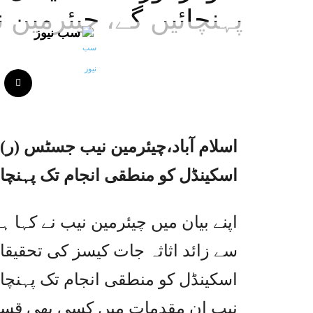
پہنچائیں گے، چیئرمین 
سب نیوز
اسلام آباد،چیئرمین نیب جسٹس (ر)جا
اسکینڈل کو منطقی انجام تک پہنچایا
اپنے بیان میں چیئرمین نیب نے کہا 
سے زائد اثاثہ جات کیسز کی تحقیقا
اسکینڈل کو منطقی انجام تک پہنچای
نیب ان مقدمات میں کسی بھی قسم کے