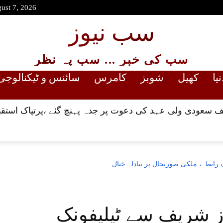
gust 7, 2026
سب نیوز
سب کی خبر ... سب پہ نظر
نیا
کھیل
شوبز
کامرس
سائنس و ٹیکنالوجی
 سعودی ولی عہد کی دعوت پر جدہ پہنچ گئے ،پرتپاک استقب
رابطہ، ملکی صورتحال پر تبادلہ خیال
ز شریف سے ٹیلیفونک