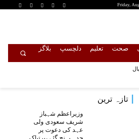
Friday, Au
صحت
تعلیم
دلچسپ
بلاگز
ال
تازہ ترین
وزیراعظم شہباز
شریف سعودی ولی
عہد کی دعوت پر
جدہ پہنچ گئے ،پرتپاک