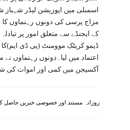
اسمبلی میں اپوزیشن لیڈر شہباز شری
مزاج پرسی کی دونوں رہنماوں کا 
کے ایجنڈے سے متعلق امور پر تبادلہ
ڈیمو کریٹک موومنٹ (پی ڈی ایم)کا
اعتماد میں لیا۔دونوں رہنماوں نے 
آکسیجن میں کمی اور اموات کی شرح
روزانہ مستند اور خصوصی خبریں حاصل کر