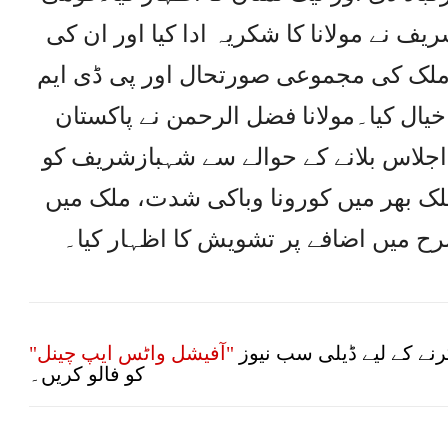
ف نے مولانا کا شکریہ ادا کیا اور ان کی
ملک کی مجموعی صورتحال اور پی ڈی ایم
 خیال کیا۔مولانا فضل الرحمن نے پاکستان
 اجلاس بلانے کے حوالے سے شہبازشریف کو
ملک بھر میں کورونا وباکی شدت، ملک میں
 میں اضافے پر تشویش کا اظہار کیا۔
نے کے لیے ڈیلی سب نیوز
"آفیشل واٹس ایپ چینل"
کو فالو کریں۔