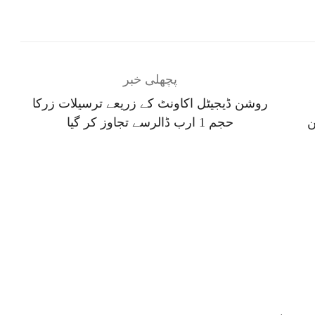
پچھلی خبر
روشن ڈیجیٹل اکاونٹ کے زریعے ترسیلات زرکا
ن
حجم 1 ارب ڈالرسے تجاوز کر گیا