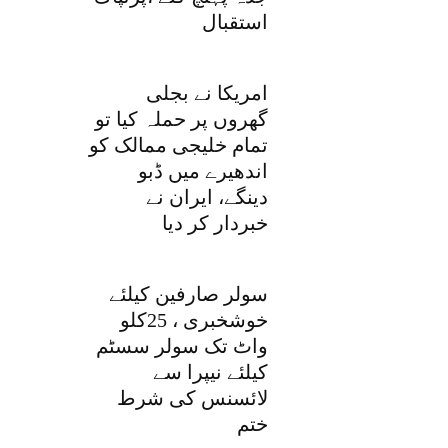
استقبال
امریکا نے بجلی
گھروں پر حملہ کیا تو
تمام خلیجی ممالک کو
اندھیرے میں ڈبو
دینگے، ایران نے
خبردار کر دیا
سولر صارفین کیلئے
خوشخبری ، 25کلو
واٹ تک سولر سسٹم
کیلئے نیپرا سے
لائسنس کی شرط
ختم