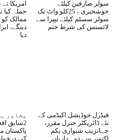
سولر صارفین کیلئے
امریکا نے 
خوشخبری ، 25کلو واٹ تک
حملہ کیا ت
سولر سسٹم کیلئے نیپرا سے
ممالک کو ا
لائسنس کی شرط ختم
دینگے، ایر
دیا
فیڈرل جوڈیشل اکیڈمی کے
پشاور ہا
نئے ڈائریکٹر جنرل مقرر،
2سابق اف
جہانزیب شنواری یکم
پاکستان م
اکتوبر سے ذمہ داریاں
کی درخواس