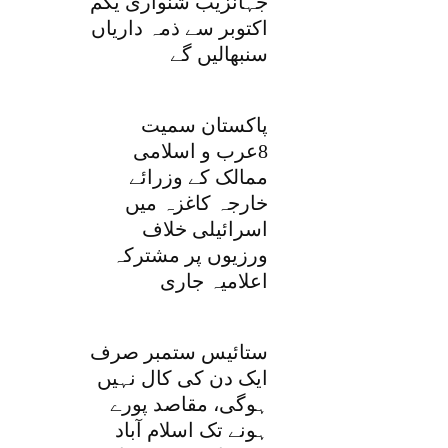
جہانزیب شنواری یکم
اکتوبر سے ذمہ داریاں
سنبھالیں گے
پاکستان سمیت
8عرب و اسلامی
ممالک کے وزرائے
خارجہ کاغزہ میں
اسرائیلی خلاف
ورزیوں پر مشترکہ
اعلامیہ جاری
ستائیس ستمبر صرف
ایک دن کی کال نہیں
ہوگی، مقاصد پورے
ہونے تک اسلام آباد