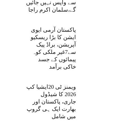
سے واپس نہیں جائیں
گے،سلمان اکرم راجا
پاکستان آرمی ایوی
ایشن کا بڑا ریسکیو
آپریشن، براڈ پیک
سے7غیر ملکی کوہ
پیمائوں کے جسد
خاکی برآمد
ویمنز ٹی 20ایشیا کپ
2026 کا شیڈول
جاری، پاکستان اور
بھارت ایک ہی گروپ
میں شامل