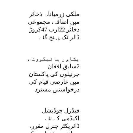
ملکی زرمبادلہ ذخائر
میں اضافہ، مجموعی
ذخائر 22ارب 47کروڑ
ڈالر تک پہنچ گئے
پشاور ہائیکورٹ ،
2سابق افغان
جرنیلوں کی پاکستان
میں عارضی قیام کی
درخواستیں مسترد
فیڈرل جوڈیشل
اکیڈمی کے نئے
ڈائریکٹر جنرل مقرر،