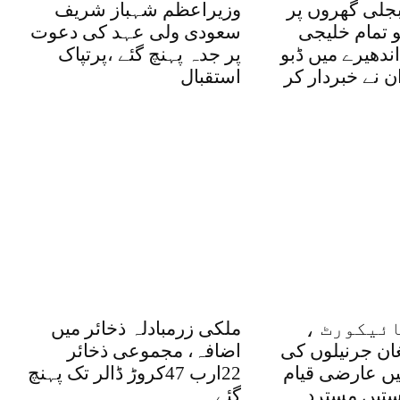
بجلی گھروں پر
وزیراعظم شہباز شریف
و تمام خلیجی
سعودی ولی عہد کی دعوت
ندھیرے میں ڈبو
پر جدہ پہنچ گئے ،پرتپاک
ان نے خبردار کر
استقبال
ئیکورٹ ،
ملکی زرمبادلہ ذخائر میں
غان جرنیلوں کی
اضافہ، مجموعی ذخائر
یں عارضی قیام
22ارب 47کروڑ ڈالر تک پہنچ
تیں مسترد
گئے