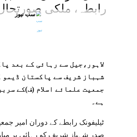
رابطہ، ملکی صورتحال پ
سب نیوز
لاہور،جیل سے رہائی کے بعد پا
شہباز شریف سے پاکستان ڈیمو 
جمعیت علمائے اسلام (ف)کے سربر
ہے۔
ٹیلیفونک رابطے کے دوران امیر جمع
صدر شہباز شریف کو رہائی پر مبارک