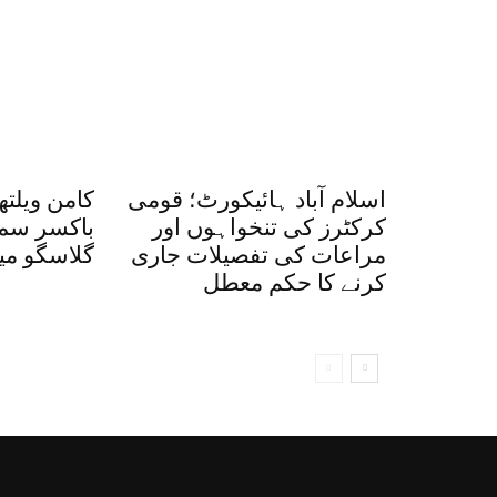
اسلام آباد ہائیکورٹ؛ قومی
کامن ویلتھ
کرکٹرز کی تنخواہوں اور
باکسر سمی
مراعات کی تفصیلات جاری
گلاسگو میں
کرنے کا حکم معطل