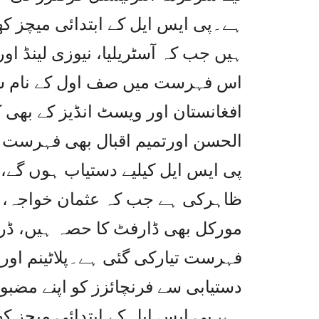
ہے۔پی ایس ایل کے ابتدائی میچز کھی
ہیں جب کہ آسٹریلیا، نیوزی لینڈ او
اس فہرست میں صف اول کے نام شام
افغانستان اور ویسٹ انڈیز کے بھی
الحسن اورتمیم اقبال بھی فہرست می
پی ایس ایل کیلیے دستیاب ہوں گے، 
ظاہرکی ہے جب کہ عثمان خواجہ، ایڈ
فہرست تیارکی گئی ہے۔پلاٹینم اور 
دستیابی سے فرنچائزز کو اپنے مضب
ہے، پی ایس ایل کے ابتدائی میچز کھ