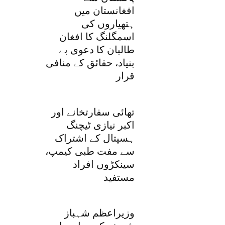
افغانستان میں
ہتھیاروں کی
اسمگلنگ کا افغان
طالبان کا دعوی بے
بنیاد، حقائق کے منافی
قرار
تھائی سفارتخانے اور
اکبر نیازی ٹیچنگ
ہسپتال کے اشتراک
سے مفت طبی کیمپ،
سینکڑوں افراد
مستفید
وزیراعظم شہباز