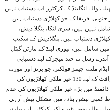
لنے والے انگلینڈ کے کرکٹرز اب دستیاب نہیں
ر جنوبی افریقا کے جو کھلاڑی دستیاب ہیں
ل نہیں ہیں، سری لنکا، بنگلا دیش،
 کھلاڑی دستیاب ہیں۔بنگلادیش کے شکیب
ں شامل ہیں، نیوزی لینڈ کے مارٹن گپٹل
آندرے رسل نے چند میچزکے لیے دستیابی
م ملنے، جیمز فولکنر، جو برنز اور مورنے
مورکل بھی ڈارفٹ کا حصہ ہیں، ڈرافٹ کے لیے 130 غیر ملکی کھلاڑیوں کی
ڈائمنڈ میں بڑے غیر ملکی کھلاڑیوں کی عدم
وط کمبی نیشن بنانے میں مشکل پیش آرہی
یلنے والے بعض غیر ملکی کرکٹرز اب بھارتی