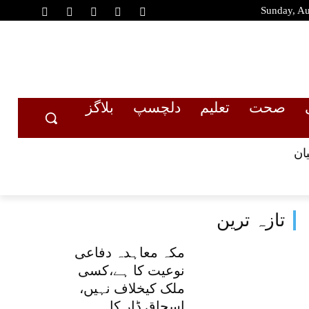
Sunday, Au
صحت
تعلیم
دلچسپ
بلاگز
ان
تازہ ترین
مکہ معاہدہ دفاعی
نوعیت کا ہے،کسی
ملک کیخلاف نہیں،
اسحاق ڈار کا