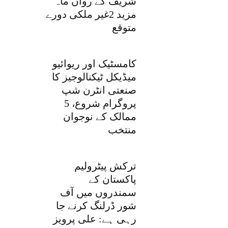
شریف کے رواں ماہ
مزید 2غیر ملکی دورے
متوقع
کامسٹیک اور ریوائیو
میڈیکل ٹیکنالوجیز کا
صنعتی انٹرن شپ
پروگرام شروع، 5
ممالک کے نوجوان
منتخب
ترکش پیٹرولیم
پاکستان کے
سمندروں میں آف
شور ڈرلنگ کرنے جا
رہی ہے: علی پرویز