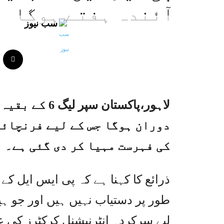
آئندہ ہفتے ہوگا
سب نیوز
لاہور،پاکستان
دوران ہوگا جس کے لیے فرنچائز
کی فہرست مہیا کر دی گئی ہے۔
ذرائع کا کہنا ہے کہ پی ایس ایل ک
طور پر دستیاب نہیں ہیں اور جو ہ
لیے سرکردہ انٹرنیشنل کرکٹرز کی ع