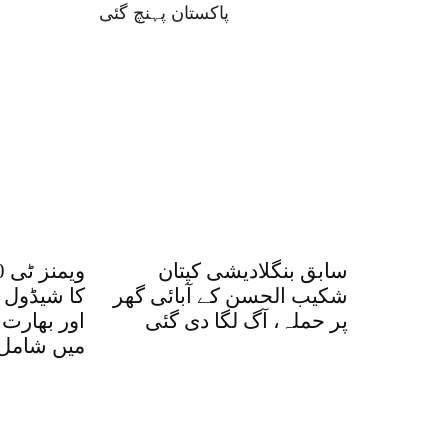
پاکستان پہنچ گئی
سابق بنگلادیشی کپتان
شکیب الحسن کے آبائی گھر
کا شیڈول 
پر حملہ، آگ لگا دی گئی
اور بھارت
میں شامل