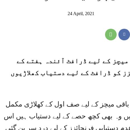
24 April, 2021
 سپر لیگ 6 کے بقیہ میچز کے لیے ڈرافٹ آئندہ ہفتے کے
ز کو ڈرافٹ کے لیے دستیاب کھلاڑیوں
ے باقی میچز کے لیے صف اول کے کھلاڑی مکمل
یں وہ بھی کچھ حصے کے لیے دستیاب ہیں اس
دم دستیابی فرنچائزز کے لیے درد سر بن گئی