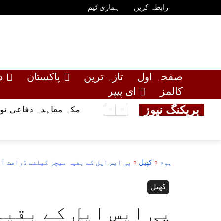
رابطہ کریں
ہماری ٹیم
صفحہ اول
تازہ ترین
پاکستان
د
کالمز
ای پیپر
بریکنگ نیوز
مکہ معاہدہ دفاعی نوع
ہوم
کھیل
پی ایس ایل کے بقیہ میچز کیلئے ڈرافٹ آ
کھیل
پی ایس ایل کے بقیہ