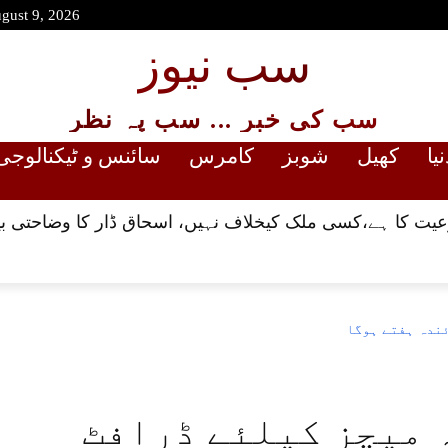
gust 9, 2026
سب نیوز
سب کی خبر ... سب پہ نظر
نیا
کھیل
شوبز
کامرس
سائنس و ٹیکنالوجی
یت کا ہے،کسی ملک کیخلاف نہیں، اسحاق ڈار کا وضاحتی بی
ئندہ ہفتے ہوگا
 میچز کیلئے ڈرافٹ