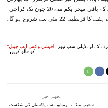
لیگ میں مصروف ہیں۔پی ایس ایل کے باقی میچز یکم سے 20 جون تک کراچی
ینہ 22 مئی سے شروع ہو گا۔
نے کے لیے ڈیلی سب نیوز
"آفیشل واٹس ایپ چینل"
کو فالو کریں۔
پچھلی خبر
شعیب ملک نے زمبابوے سے پاکستان کی شکست