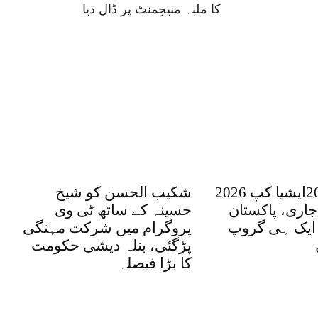
کا ملبہ منیجمنٹ پر ڈال دیا
ویمنز ٹی 20ایشیا کپ 2026
شکیب الحسن کو شیخ
جاری، پاکستان
حسینہ کے ساتھ ٹی وی
 ایک ہی گروپ
پروگرام میں شرکت مہنگی
پڑگئی، بنلہ دیشی حکومت
کا بڑا فیصلہ