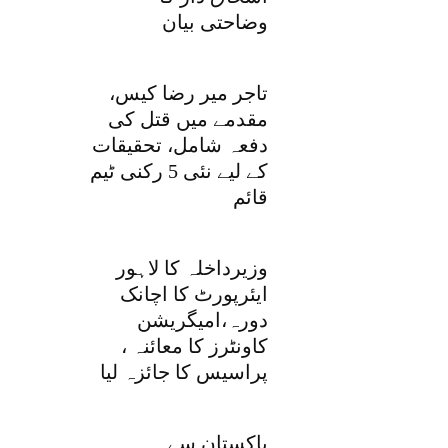
وضاحتی بیان
تاجر میر رضا کیس،
مقدمے میں قتل کی
دفعہ شامل، تحقیقات
کے لیے نئی 5 رکنی ٹیم
قائم
وزیرداخلہ کا لاہور
ایئرپورٹ کا اچانک
دورہ،امیگریشن
کاونٹرز کا معائنہ ،
پراسیس کا جائزہ لیا
پاکستان سے