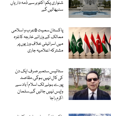
شنواری یکم اکتوبر سے ذمہ داریاں
سنبھالیں گے
پاکستان سمیت 8عرب و اسلامی
ممالک کے وزرائے خارجہ کاغزہ
میں اسرائیلی خلاف ورزیوں پر
مشترکہ اعلامیہ جاری
ستائیس ستمبر صرف ایک دن
کی کال نہیں ہوگی، مقاصد
پورے ہونے تک اسلام آباد سے
واپس نہیں جائیں گے،سلمان
اکرم راجا