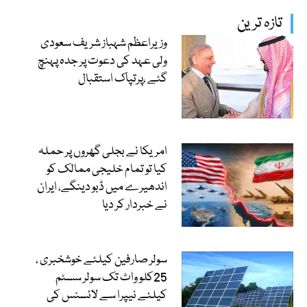
تازہ ترین
وزیراعظم شہباز شریف سعودی
ولی عہد کی دعوت پر جدہ پہنچ
گئے ،پرتپاک استقبال
امریکا نے بجلی گھروں پر حملہ
کیا تو تمام خلیجی ممالک کو
اندھیرے میں ڈبو دینگے، ایران
نے خبردار کر دیا
سولر صارفین کیلئے خوشخبری ،
25کلو واٹ تک سولر سسٹم
کیلئے نیپرا سے لائسنس کی