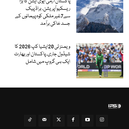
پاکستان آرمی ایوی ایشن کا بڑا
ریسکیو آپریشن، براڈ پیک
سے7غیر ملکی کوہ پیمائوں کے
جسد خاکی برآمد
ویمنز ٹی 20ایشیا کپ 2026 کا
شیڈول جاری، پاکستان اور بھارت
ایک ہی گروپ میں شامل