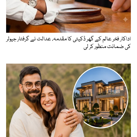
اداکار فخر عالم کے گھر ڈکیتی کا مقدمہ، عدالت نے گرفتار جیولر
کی ضمانت منظور کر لی