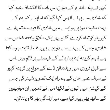
کپور نے ایک انٹریو کے دوران اس بات کا انکشاف خود کیا
کہ شادی سے پہلے انہیں کہا گیا کہ تم اپنے کیریئر کے
بہت مثبت موڑ پر ہو ایسے میں شادی کا فیصلہ تمہارے
کیریئر کو تباہ کردے گا اور پھر ایک طلاق یافتہ شخص سے
شادی، جس کے پہلے سے دو بچے ہیں، غلط ثابت ہوسکتا
ہے تاہم کرینہ اپنا پیار پانے کے فیصلے پر قائم رہیں۔اس
سے قبل فروری میں ویلنٹائن ڈے کے موقع پر کرینہ کپور
نے سیف علی خان کے ہمراہ ایک تصویر شیئر کی جس
کے کپشن میں انہوں نے لکھا میں نے تمہیں ان مونچھوں
کے ساتھ بھی پیار کیا ہے، میرا زندگی بھر کا وینٹائن۔