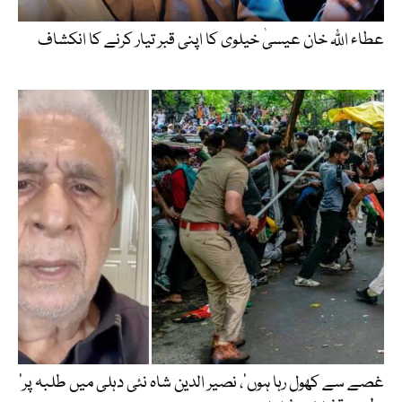
عطاء اللّٰہ خان عیسیٰ خیلوی کا اپنی قبر تیار کرنے کا انکشاف
’غصے سے کھول رہا ہوں‘، نصیر الدین شاہ نئی دہلی میں طلبہ پر