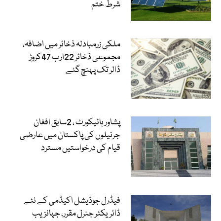
شرط ختم
ملکی زرمبادلہ ذخائر میں اضافہ،
مجموعی ذخائر 22ارب 47کروڑ
ڈالر تک پہنچ گئے
پشاور ہائیکورٹ ، 2سابق افغان
جرنیلوں کی پاکستان میں عارضی
قیام کی درخواستیں مسترد
فیڈرل جوڈیشل اکیڈمی کے نئے
ڈائریکٹر جنرل مقرر، جہانزیب