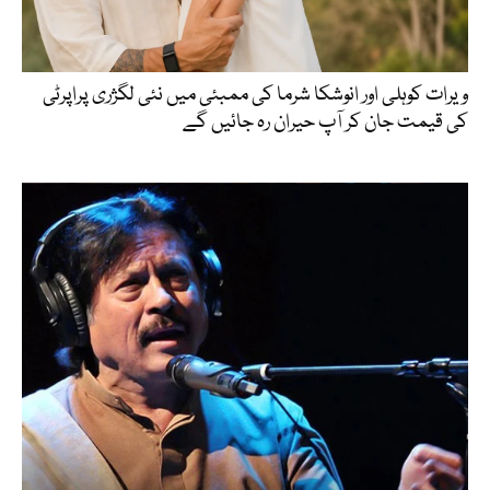
ویرات کوہلی اور انوشکا شرما کی ممبئی میں نئی لگژری پراپرٹی
کی قیمت جان کر آپ حیران رہ جائیں گے