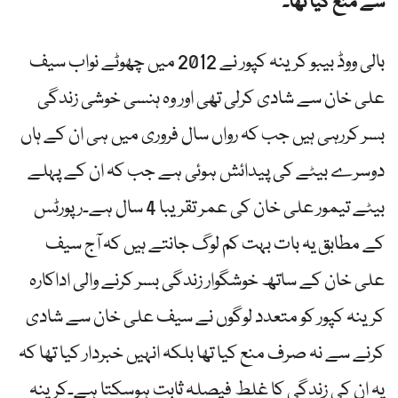
سے منع کیا تھا۔
بالی ووڈ بیبو کرینہ کپور نے 2012 میں چھوٹے نواب سیف
علی خان سے شادی کرلی تھی اور وہ ہنسی خوشی زندگی
بسر کررہی ہیں جب کہ رواں سال فروری میں ہی ان کے ہاں
دوسرے بیٹے کی پیدائش ہوئی ہے جب کہ ان کے پہلے
بیٹے تیمور علی خان کی عمر تقریبا 4 سال ہے۔رپورٹس
کے مطابق یہ بات بہت کم لوگ جانتے ہیں کہ آج سیف
علی خان کے ساتھ خوشگوار زندگی بسر کرنے والی اداکارہ
کرینہ کپور کو متعدد لوگوں نے سیف علی خان سے شادی
کرنے سے نہ صرف منع کیا تھا بلکہ انہیں خبردار کیا تھا کہ
یہ ان کی زندگی کا غلط فیصلہ ثابت ہوسکتا ہے۔کرینہ