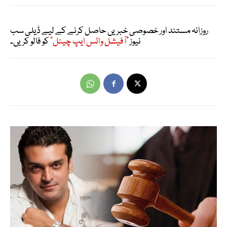
روزانہ مستند اور خصوصی خبریں حاصل کرنے کے لیے ڈیلی سب
نیوز
"آفیشل واٹس ایپ چینل"
کو فالو کریں۔