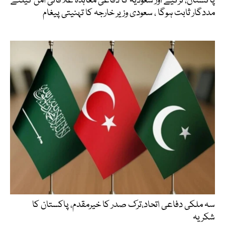
پاکستان، ترکیے اور سعودیہ کا دفاعی معاہدہ علاقائی امن کیلئے
مددگار ثابت ہوگا ، سعودی وزیر خارجہ کا تہنیتی پیغام
سہ ملکی دفاعی اتحاد،ترک صدر کا خیرمقدم، پاکستان کا
شکریہ