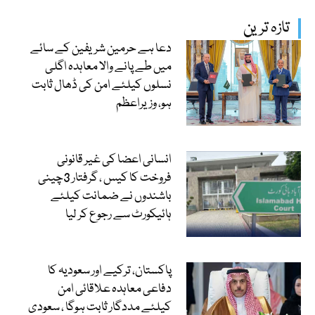
تازہ ترین
دعا ہے حرمین شریفین کے سائے
میں طے پانے والا معاہدہ اگلی
نسلوں کیلئے امن کی ڈھال ثابت
ہو، وزیراعظم
انسانی اعضا کی غیر قانونی
فروخت کا کیس ، گرفتار 3چینی
باشندوں نے ضمانت کیلئے
ہائیکورٹ سے رجوع کر لیا
پاکستان، ترکیے اور سعودیہ کا
دفاعی معاہدہ علاقائی امن
کیلئے مددگار ثابت ہوگا ، سعودی