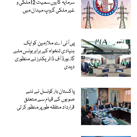
سرمایہ کاروں سمیت 12ملکی و
غیر ملکی گروپ میدان میں
پی آئی اے ملازمین کو ایک
بنیادی تنخواہ کے برابر بونس ملے
گا، بورڈ آف ڈائریکٹرز نے منظوری
دیدی
پاکستان بار کونسل نے نئے
صوبوں کے قیام سے متعلق
قرارداد متفقہ طور پر منظور کر لی