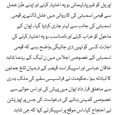
اپریل کو غیر پارلیمانی رویہ اختیار کرنے اور اپنے طرز عمل
سے قومی اسمبلی کی کارروائی میں خلل ڈالنے پر قومی
اسمبلی کی جانب سے لیٹر جاری کردیا گیا۔ ایوان کے
ماحول کو خراب کرنے اور نامناسب رویہ اختیار کرنے کی
اجازت کسی کو نہیں دی جائیگی۔واضح رہے کہ قومی
اسمبلی کے خصوصی اجلاس میں ن لیگ کے رہنما شاہد
خاقان عباسی اور اسپیکر اسد قیصر کے درمیان تلخ جملوں
کا تبادلہ ہوا ۔حکومت نے فرانسیسی سفیر کی ملک بدری
سے متعلق قرار داد ایوان میں پیش کی اور اس حوالے سے
خصوصی کمیٹی بنانے کی درخواست کی جس پر اپوزیشن
نے احتجاج کیا۔اس موقع پر اسپیکر نے کہا کہ جی شاہد