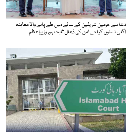
دعا ہے حرمین شریفین کے سائے میں طے پانے والا معاہدہ
اگلی نسلوں کیلئے امن کی ڈھال ثابت ہو، وزیراعظم