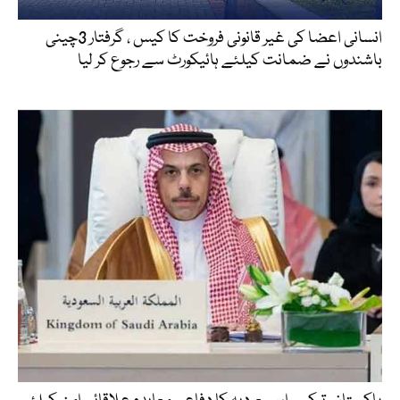
انسانی اعضا کی غیر قانونی فروخت کا کیس ، گرفتار 3چینی
باشندوں نے ضمانت کیلئے ہائیکورٹ سے رجوع کر لیا