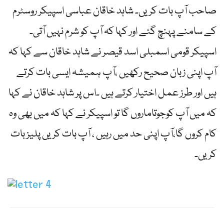
صاحب آپ بات کریں۔ شاہد خاقان عباسی اسپیکر روسٹرم
کے سامنے پہنچ گئے اور کہا کہ آپ کو شرم نہیں آتی۔
اسپیکر قومی اسمبلی اسد قیصر نے شاہد خاقان سے کہا کہ
آپ اپنی زبان صحیح رکھیں ،آپ ہمیشہ ایسی بات کرتے
ہیں اور طرز عمل اختیار کرتے ہیں ۔اس پر شاہد خاقان نے کہا
کہ میں آپ کوجوتاماروں گا تو اسپیکر نے کہا کہ میں بھی وہ
کام کروں گا،آپ اپنی حد میں رہیں ، آپ بات کریں پلیز بات
کریں۔