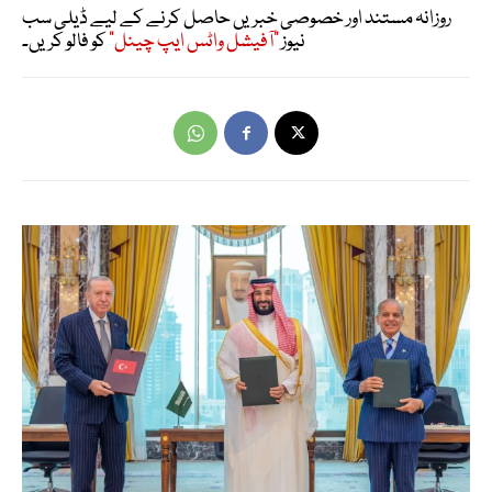
روزانہ مستند اور خصوصی خبریں حاصل کرنے کے لیے ڈیلی سب
نیوز
"آفیشل واٹس ایپ چینل"
کو فالو کریں۔