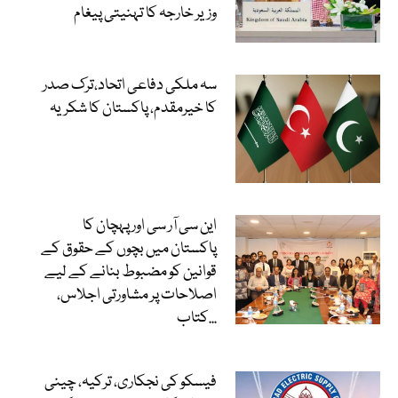
وزیر خارجہ کا تہنیتی پیغام
سہ ملکی دفاعی اتحاد،ترک صدر
کا خیرمقدم، پاکستان کا شکریہ
این سی آر سی اور پہچان کا
پاکستان میں بچوں کے حقوق کے
قوانین کو مضبوط بنانے کے لیے
اصلاحات پر مشاورتی اجلاس،
کتاب...
فیسکو کی نجکاری، ترکیہ، چینی