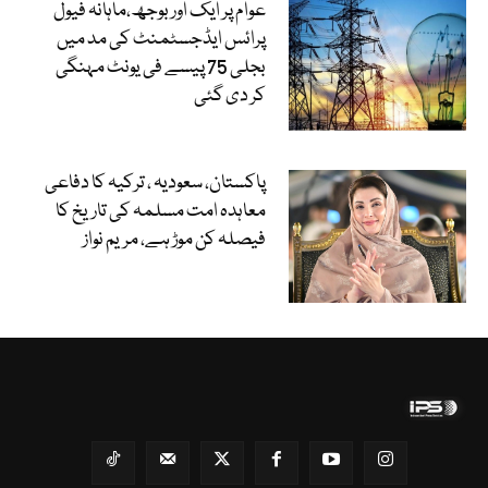
عوام پر ایک اور بوجھ،ماہانہ فیول
پرائس ایڈجسٹمنٹ کی مد میں
بجلی 75 پیسے فی یونٹ مہنگی
کر دی گئی
پاکستان، سعودیہ ، ترکیہ کا دفاعی
معاہدہ امت مسلمہ کی تاریخ کا
فیصلہ کن موڑ ہے، مریم نواز