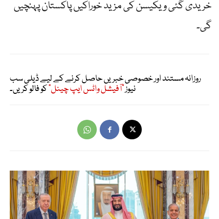
خریدی گئی ویکیسن کی مزید خوراکیں پاکستان پہنچیں
گی۔
روزانہ مستند اور خصوصی خبریں حاصل کرنے کے لیے ڈیلی سب
نیوز
"آفیشل واٹس ایپ چینل"
کو فالو کریں۔