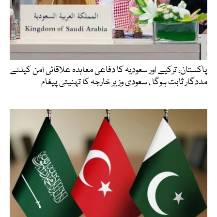
پاکستان، ترکیے اور سعودیہ کا دفاعی معاہدہ علاقائی امن کیلئے
مددگار ثابت ہوگا ، سعودی وزیر خارجہ کا تہنیتی پیغام