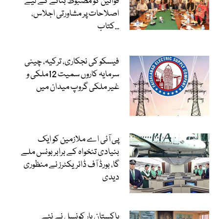
قوانین کو مضبوط بنانے کے لیے
اصلاحات پر مشاورتی اجلاس،
کتاب...
فیسکو کی نجکاری، ترکیہ، چینی
سرمایہ کاروں سمیت 12ملکی و
غیر ملکی گروپ میدان میں
پی آئی اے ملازمین کو ایک
بنیادی تنخواہ کے برابر بونس ملے
گا، بورڈ آف ڈائریکٹرز نے منظوری
دیدی
پاکستان بار کونسل نے نئے