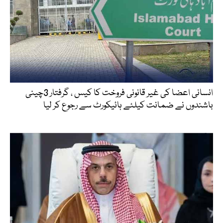
انسانی اعضا کی غیر قانونی فروخت کا کیس ، گرفتار 3چینی
باشندوں نے ضمانت کیلئے ہائیکورٹ سے رجوع کر لیا