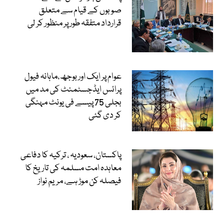
صوبوں کے قیام سے متعلق
قرارداد متفقہ طور پر منظور کر لی
عوام پر ایک اور بوجھ،ماہانہ فیول
پرائس ایڈجسٹمنٹ کی مد میں
بجلی 75 پیسے فی یونٹ مہنگی
کر دی گئی
پاکستان، سعودیہ ، ترکیہ کا دفاعی
معاہدہ امت مسلمہ کی تاریخ کا
فیصلہ کن موڑ ہے، مریم نواز