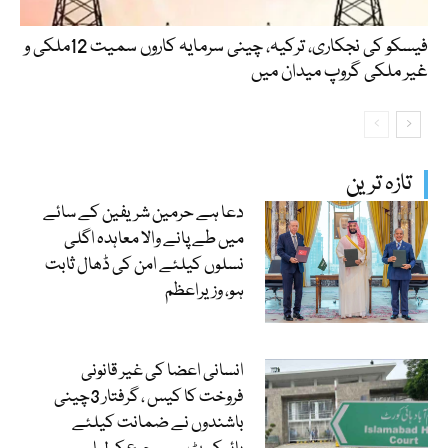
فیسکو کی نجکاری، ترکیہ، چینی سرمایہ کاروں سمیت 12ملکی و
غیر ملکی گروپ میدان میں
تازہ ترین
دعا ہے حرمین شریفین کے سائے
میں طے پانے والا معاہدہ اگلی
نسلوں کیلئے امن کی ڈھال ثابت
ہو، وزیراعظم
انسانی اعضا کی غیر قانونی
فروخت کا کیس ، گرفتار 3چینی
باشندوں نے ضمانت کیلئے