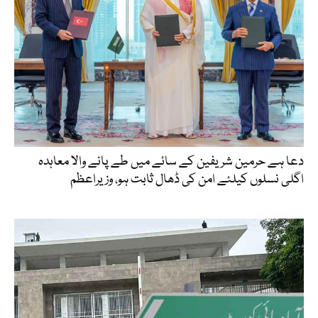
دعا ہے حرمین شریفین کے سائے میں طے پانے والا معاہدہ
اگلی نسلوں کیلئے امن کی ڈھال ثابت ہو، وزیراعظم