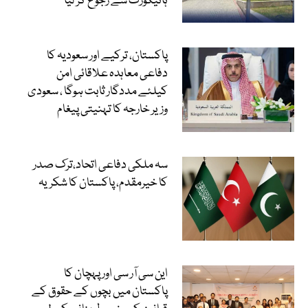
ہائیکورٹ سے رجوع کر لیا
پاکستان، ترکیے اور سعودیہ کا
دفاعی معاہدہ علاقائی امن
کیلئے مددگار ثابت ہوگا ، سعودی
وزیر خارجہ کا تہنیتی پیغام
سہ ملکی دفاعی اتحاد،ترک صدر
کا خیرمقدم، پاکستان کا شکریہ
این سی آر سی اور پہچان کا
پاکستان میں بچوں کے حقوق کے