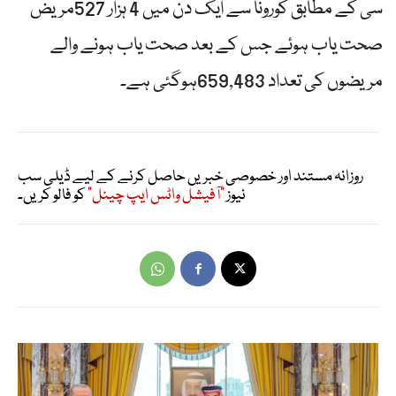
سی کے مطابق کورونا سے ایک دن میں 4 ہزار 527مریض
صحت یاب ہوئے جس کے بعد صحت یاب ہونے والے
مریضوں کی تعداد 659,483ہوگئی ہے۔
روزانہ مستند اور خصوصی خبریں حاصل کرنے کے لیے ڈیلی سب
نیوز
"آفیشل واٹس ایپ چینل"
کو فالو کریں۔