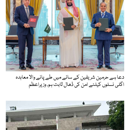
دعا ہے حرمین شریفین کے سائے میں طے پانے والا معاہدہ
اگلی نسلوں کیلئے امن کی ڈھال ثابت ہو، وزیراعظم