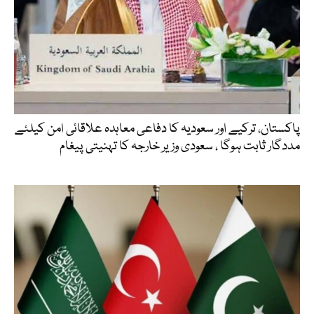
پاکستان، ترکیے اور سعودیہ کا دفاعی معاہدہ علاقائی امن کیلئے
مددگار ثابت ہوگا ، سعودی وزیر خارجہ کا تہنیتی پیغام