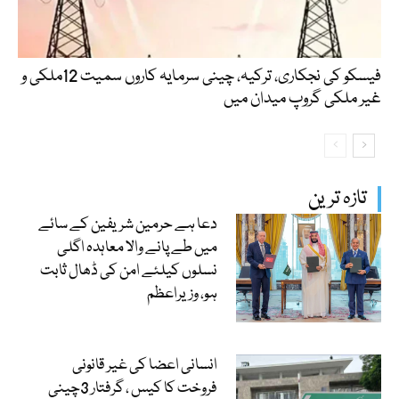
فیسکو کی نجکاری، ترکیہ، چینی سرمایہ کاروں سمیت 12ملکی و
غیر ملکی گروپ میدان میں
تازہ ترین
دعا ہے حرمین شریفین کے سائے
میں طے پانے والا معاہدہ اگلی
نسلوں کیلئے امن کی ڈھال ثابت
ہو، وزیراعظم
انسانی اعضا کی غیر قانونی
فروخت کا کیس ، گرفتار 3چینی