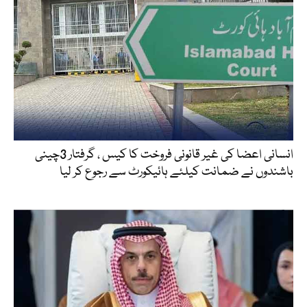
انسانی اعضا کی غیر قانونی فروخت کا کیس ، گرفتار 3چینی
باشندوں نے ضمانت کیلئے ہائیکورٹ سے رجوع کر لیا