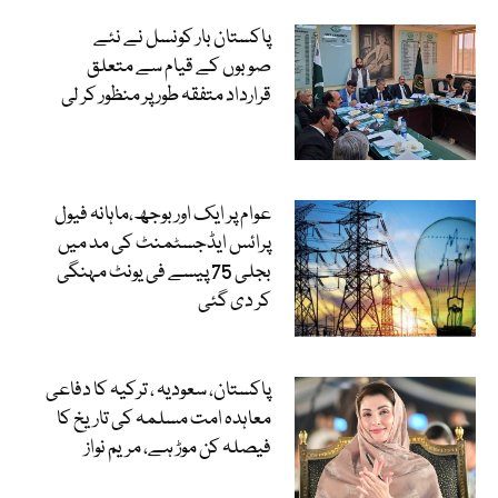
پاکستان بار کونسل نے نئے
صوبوں کے قیام سے متعلق
قرارداد متفقہ طور پر منظور کر لی
عوام پر ایک اور بوجھ،ماہانہ فیول
پرائس ایڈجسٹمنٹ کی مد میں
بجلی 75 پیسے فی یونٹ مہنگی
کر دی گئی
پاکستان، سعودیہ ، ترکیہ کا دفاعی
معاہدہ امت مسلمہ کی تاریخ کا
فیصلہ کن موڑ ہے، مریم نواز