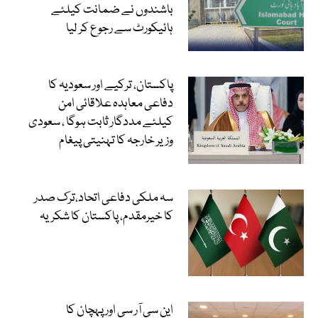
باشندوں نے ضمانت کیلئے
ہائیکورٹ سے رجوع کر لیا
پاکستان، ترکیے اور سعودیہ کا
دفاعی معاہدہ علاقائی امن
کیلئے مددگار ثابت ہوگا ، سعودی
وزیر خارجہ کا تہنیتی پیغام
سہ ملکی دفاعی اتحاد،ترک صدر
کا خیرمقدم، پاکستان کا شکریہ
این سی آر سی اور پہچان کا