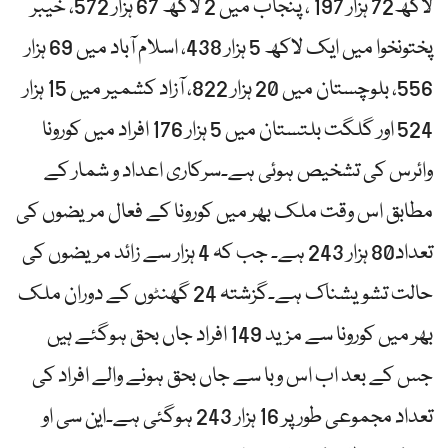
لاکھ72 ہزار 197 ، پنجاب میں 2 لاکھ 67 ہزار 572، خیبر
پختونخوا میں ایک لاکھ 5 ہزار 438، اسلام آباد میں 69 ہزار
556، بلوچستان میں 20 ہزار 822، آزاد کشمیر میں 15 ہزار
524 اور گلگت بلتستان میں 5 ہزار 176 افراد میں کورونا
وائرس کی تشخیص ہوئی ہے۔سرکاری اعداد و شمار کے
مطابق اس وقت ملک بھر میں کورونا کے فعال مریضوں کی
تعداد80 ہزار 243 ہے۔ جب کہ 4 ہزار سے زائد مریضوں کی
حالت تشویشناک ہے۔گزشتہ 24 گھنٹوں کے دوران ملک
بھر میں کورونا سے مزید 149 افراد جاں بحق ہوگئے ہیں
جس کے بعد اب اس وبا سے جاں بحق ہونے والے افراد کی
تعداد مجموعی طور پر 16 ہزار 243 ہوگئی ہے۔این سی او