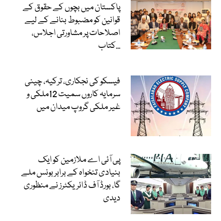
پاکستان میں بچوں کے حقوق کے
قوانین کو مضبوط بنانے کے لیے
اصلاحات پر مشاورتی اجلاس،
کتاب...
فیسکو کی نجکاری، ترکیہ، چینی
سرمایہ کاروں سمیت 12ملکی و
غیر ملکی گروپ میدان میں
پی آئی اے ملازمین کو ایک
بنیادی تنخواہ کے برابر بونس ملے
گا، بورڈ آف ڈائریکٹرز نے منظوری
دیدی