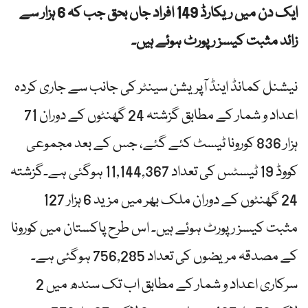
ایک دن میں ریکارڈ 149 افراد جاں بحق جب کہ 6 ہزار سے
زائد مثبت کیسز رپورٹ ہوئے ہیں۔
نیشنل کمانڈ اینڈ آپریشن سینٹر کی جانب سے جاری کردہ
اعداد و شمار کے مطابق گزشتہ 24 گھنٹوں کے دوران 71
ہزار 836 کورونا ٹیسٹ کئے گئے، جس کے بعد مجموعی
کووڈ 19 ٹیسٹس کی تعداد 11,144,367 ہوگئی ہے۔گزشتہ
24 گھنٹوں کے دوران ملک بھر میں مزید 6 ہزار 127
مثبت کیسز رپورٹ ہوئے ہیں۔ اس طرح پاکستان میں کورونا
کے مصدقہ مریضوں کی تعداد 756,285 ہوگئی ہے۔
سرکاری اعداد و شمار کے مطابق اب تک سندھ میں 2