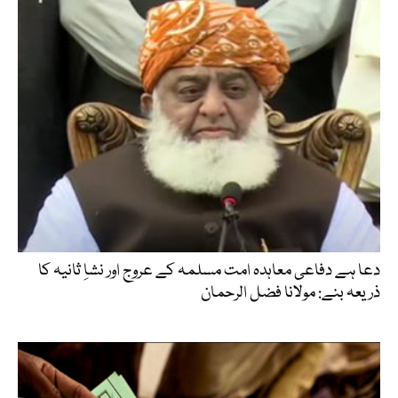
دعا ہے دفاعی معاہدہ امت مسلمہ کے عروج اور نشاِ ثانیہ کا
ذریعہ بنے: مولانا فضل الرحمان