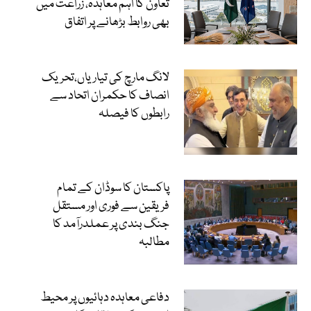
تعاون کا اہم معاہدہ، زراعت میں
بھی روابط بڑھانے پر اتفاق
لانگ مارچ کی تیاریاں،تحریک
انصاف کا حکمران اتحاد سے
رابطوں کا فیصلہ
پاکستان کا سوڈان کے تمام
فریقین سے فوری اور مستقل
جنگ بندی پر عملدرآمد کا
مطالبہ
دفاعی معاہدہ دہائیوں پر محیط