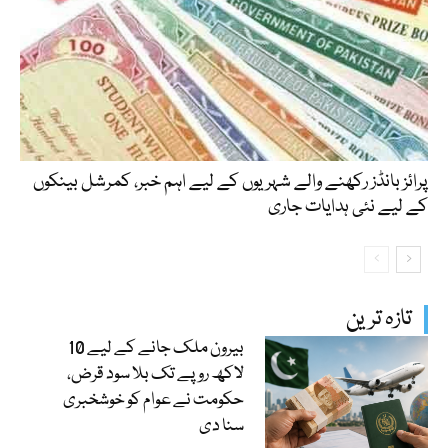
پرائز بانڈز رکھنے والے شہریوں کے لیے اہم خبر، کمرشل بینکوں
کے لیے نئی ہدایات جاری
تازہ ترین
بیرون ملک جانے کے لیے 10
لاکھ روپے تک بلا سود قرض،
حکومت نے عوام کو خوشخبری
سنا دی