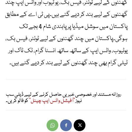
گھنٹوں کے لیے ٹوئٹر، فیس بک، یو ٹیوب اور واٹس ایپ چند
گھنٹوں کے لیے بند کر دیے گئے ہیں۔پی ٹی اے کے مطابق
پاکستان میں سوشل میڈیا پر پابندی شام 4 بجے تک
ہوگی۔پاکستان میں چند گھنٹوں کے لیے ٹوئٹر، فیس بک،
یوٹیوب، واٹس ایپ کے ساتھ ساتھ انسٹا گرام، ٹک ٹاک اور
ٹیلی گرام بھی چند گھنٹوں کے لیے بند کر دیے گئے ہیں۔
روزانہ مستند اور خصوصی خبریں حاصل کرنے کے لیے ڈیلی سب
نیوز
"آفیشل واٹس ایپ چینل"
کو فالو کریں۔