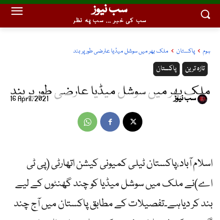
سب نیوز
سب کی خبر ... سب پہ نظر
ہوم
پاکستان
ملک بھر میں سوشل میڈیا عارضی طور پر بند
تازہ ترین
پاکستان
ملک بھر میں سوشل میڈیا عارضی طور پر بند
سب نیوز
16 April, 2021
اسلام آباد،پاکستان ٹیلی کمیونی کیشن اتھارٹی (پی ٹی
اے)نے ملک میں سوشل میڈیا کو چند گھنٹوں کے لیے
بند کر دیاہے۔تفصیلات کے مطابق پاکستان میں آج چند