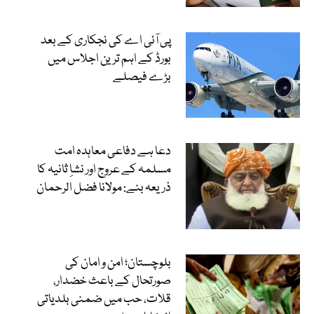
پی آئی اے کی نجکاری کے بعد
بورڈ کے اہم ترین اجلاس میں
بڑے فیصلے
دعا ہے دفاعی معاہدہ امت
مسلمہ کے عروج اور نشاِ ثانیہ کا
ذریعہ بنے: مولانا فضل الرحمان
بلوچستان؛ امن و امان کی
صورتحال کے باعث خضدار،
قلات، حب میں ضمنی بلدیاتی