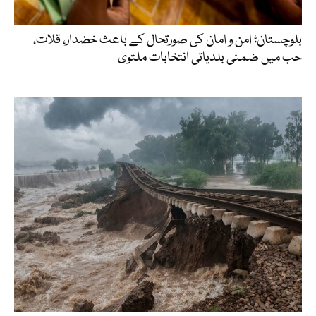
بلوچستان؛ امن و امان کی صورتحال کے باعث خضدار، قلات،
حب میں ضمنی بلدیاتی انتخابات ملتوی