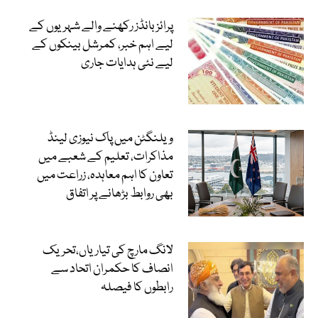
پرائز بانڈز رکھنے والے شہریوں کے
لیے اہم خبر، کمرشل بینکوں کے
لیے نئی ہدایات جاری
ویلنگٹن میں پاک نیوزی لینڈ
مذاکرات، تعلیم کے شعبے میں
تعاون کا اہم معاہدہ، زراعت میں
بھی روابط بڑھانے پر اتفاق
لانگ مارچ کی تیاریاں،تحریک
انصاف کا حکمران اتحاد سے
رابطوں کا فیصلہ