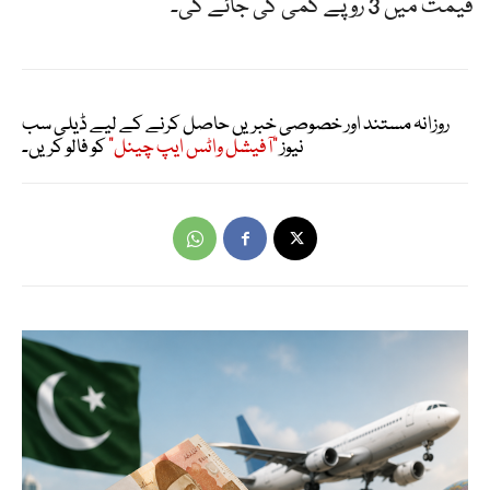
قیمت میں 3 روپے کمی کی جائے گی۔
روزانہ مستند اور خصوصی خبریں حاصل کرنے کے لیے ڈیلی سب
نیوز
"آفیشل واٹس ایپ چینل"
کو فالو کریں۔