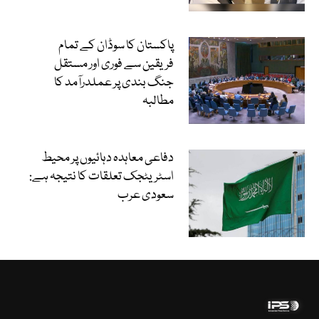
پاکستان کا سوڈان کے تمام
فریقین سے فوری اور مستقل
جنگ بندی پر عملدرآمد کا
مطالبہ
دفاعی معاہدہ دہائیوں پر محیط
اسٹریٹجک تعلقات کا نتیجہ ہے:
سعودی عرب