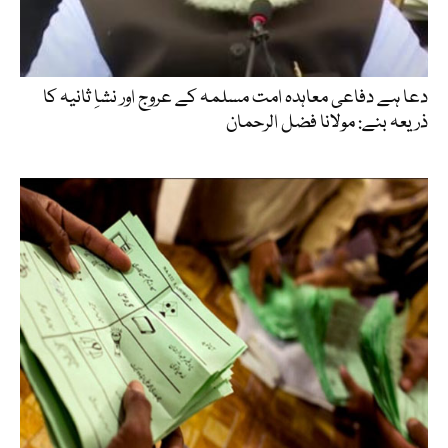
دعا ہے دفاعی معاہدہ امت مسلمہ کے عروج اور نشاِ ثانیہ کا
ذریعہ بنے: مولانا فضل الرحمان