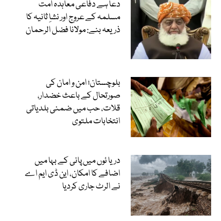
دعا ہے دفاعی معاہدہ امت
مسلمہ کے عروج اور نشاِ ثانیہ کا
ذریعہ بنے: مولانا فضل الرحمان
بلوچستان؛ امن و امان کی
صورتحال کے باعث خضدار،
قلات، حب میں ضمنی بلدیاتی
انتخابات ملتوی
دریا ئوں میں پانی کے بہا میں
اضافے کا امکان، این ڈی ایم اے
نے الرٹ جاری کردیا