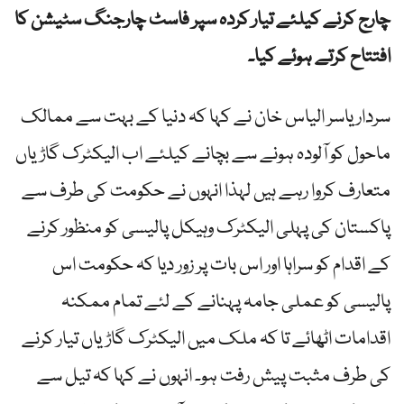
چارج کرنے کیلئے تیار کردہ سپر فاسٹ چارجنگ سٹیشن کا
افتتاح کرتے ہوئے کیا۔
سردار یاسر الیاس خان نے کہا کہ دنیا کے بہت سے ممالک
ماحول کو آلودہ ہونے سے بچانے کیلئے اب الیکٹرک گاڑیاں
متعارف کروا رہے ہیں لہذا انہوں نے حکومت کی طرف سے
پاکستان کی پہلی الیکٹرک وہیکل پالیسی کو منظور کرنے
کے اقدام کو سراہا اور اس بات پر زور دیا کہ حکومت اس
پالیسی کو عملی جامہ پہنانے کے لئے تمام ممکنہ
اقدامات اٹھائے تا کہ ملک میں الیکٹرک گاڑیاں تیار کرنے
کی طرف مثبت پیش رفت ہو۔ انہوں نے کہا کہ تیل سے