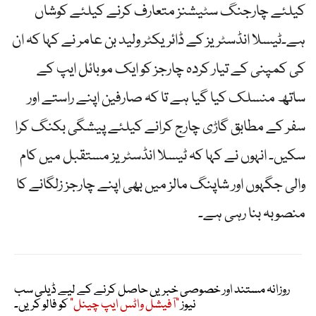
کیلئے چارجنگ سٹیشنز متعارف کرنے کیلئے کوشاں
ہے۔ٹیسلا انڈسٹریز کے ڈائریکٹر ولید بن عامر نے کہا کہ ان
کی کمپنی کے تیار کردہ چارجز کو ایک موبائل ایپ کے
ساتھ منسلک کیا گیا ہے تا کہ صارفین اپنے راستے اور
سفر کے مطابق گاڑی چارج کرانے کیلئے پیشگی بکنگ کرا
سکیں۔ انہوں نے کہا کہ ٹیسلا انڈسٹریز مستقبل میں کام
والی جگہوں اور شاپنگ مالز میں بھی اپنے چارجز زلگانے کا
منصوبہ بنا رہی ہے۔
روزانہ مستند اور خصوصی خبریں حاصل کرنے کے لیے ڈیلی سب
نیوز
"آفیشل واٹس ایپ چینل"
کو فالو کریں۔