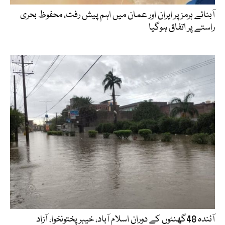
آبنائے ہرمز پر ایران اور عمان میں اہم پیش رفت، محفوظ بحری
راستے پر اتفاق ہوگیا
آئندہ 48گھنٹوں کے دوران اسلام آباد، خیبرپختونخوا، آزاد