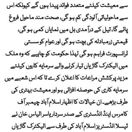
سے معیشت کیلئے متعدد فوائد پیدا ہوں گے کیونکہ اس
سے ماحولیاتی آلودگی کم ہو گی، صحت مند ماحول فروغ
پائے گا، تیل کے درآمدی بل میں نمایاں کمی ہو گی،
قیمتی زرمبادلہ کی بچت ہو گی اور عوام کو سستی
ٹرانسپورٹ فراہم ہو گی لہذا حکومت کو چاہیے کہ وہ ملک
میں الیکٹرک گاڑیاں تیار کرنے والے سرمایہ کاروں کیلئے
مزید پرکشش مراعات کا اعلان کرے تا کہ اس شعبے میں
سرمایہ کاری کی حوصلہ افزائی ہو اور معیشت بہتری کی
طرف بڑھے۔ ان خیالات کا اظہار اسلام آباد چیمبر آف
کامرس اینڈ انڈسٹری کے صدر سردار یاسر الیاس خان نے
ٹیسلا انڈسٹریز اسلام آباد کی طرف سے الیکٹرک گاڑیاں