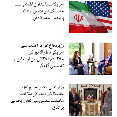
امریکا نے پاسداران انقلاب سے
منسلک تین اداروں پر عائد
پابندیاں ختم کردیں
وزیر دفاع خواجہ آصف سے
امریکی ناظم الامور کی
ملاقات،علاقائی امن اور تعاون پر
تفصیلی گفتگو
وزیراعلیٰ پنجاب مریم نواز سے
جائیکا کے صدر کی ملاقات،
مختلف شعبوں میں تعاون بڑھانے
پر اتفاق