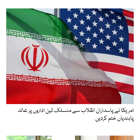
امریکا نے پاسداران انقلاب سے منسلک تین اداروں پر عائد
پابندیاں ختم کردیں