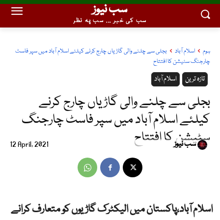
سب نیوز
سب کی خبر ... سب پہ نظر
ہوم
اسلام آباد
بجلی سے چلنے والی گاڑیاں چارج کرنے کیلئے اسلام آباد میں سپر فاسٹ
چارجنگ سٹیشن کا افتتاح
تازہ ترین
اسلام آباد
بجلی سے چلنے والی گاڑیاں چارج کرنے
کیلئے اسلام آباد میں سپر فاسٹ چارجنگ
سٹیشن کا افتتاح
سب نیوز
12 April, 2021
اسلام آباد،پاکستان میں الیکٹرک گاڑیوں کو متعارف کرانے