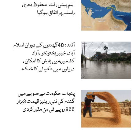
اہم پیش رفت، محفوظ بحری
راستے پر اتفاق ہوگیا
آئندہ 48گھنٹوں کے دوران اسلام
آباد، خیبرپختونخوا، آزاد
کشمیر،میں بارش کا امکان ،
دریاوں میں طغیانی کا خدشہ
پنجاب حکومت نے صوبے میں
گندم کی نئی ریلیز قیمت 3ہزار
800 روپے فی من مقرر کردی