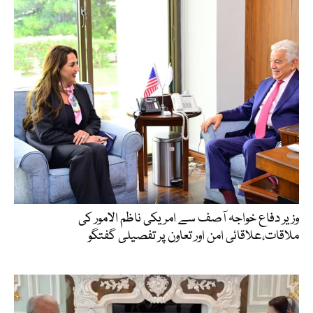
وزیر دفاع خواجہ آصف سے امریکی ناظم الامور کی
ملاقات،علاقائی امن اور تعاون پر تفصیلی گفتگو