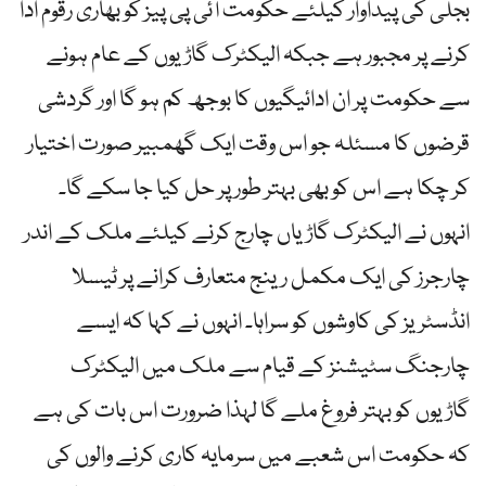
بجلی کی پیداوار کیلئے حکومت آئی پی پیز کو بھاری رقوم ادا
کرنے پر مجبور ہے جبکہ الیکٹرک گاڑیوں کے عام ہونے
سے حکومت پر ان ادائیگیوں کا بوجھ کم ہو گا اور گردشی
قرضوں کا مسئلہ جو اس وقت ایک گھمبیر صورت اختیار
کر چکا ہے اس کو بھی بہتر طور پر حل کیا جا سکے گا۔
انہوں نے الیکٹرک گاڑیاں چارج کرنے کیلئے ملک کے اندر
چارجرز کی ایک مکمل رینج متعارف کرانے پر ٹیسلا
انڈسٹریز کی کاوشوں کو سراہا۔ انہوں نے کہا کہ ایسے
چارجنگ سٹیشنز کے قیام سے ملک میں الیکٹرک
گاڑیوں کو بہتر فروغ ملے گا لہذا ضرورت اس بات کی ہے
کہ حکومت اس شعبے میں سرمایہ کاری کرنے والوں کی