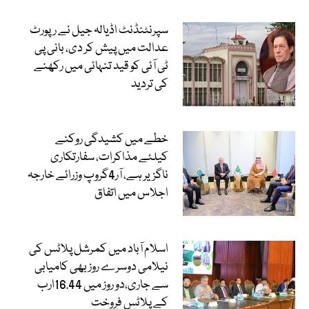
سپرنٹنڈنٹ اڈیالہ جیل نے رپورٹ
عدالت میں پیش کر دی، بانی پی
ٹی آئی کو قید تنہائی میں رکھنے
کی تردید
خطے میں کشیدگی روکنے
کیلئے مذاکرات، سفارتکاری
ناگزیر ہے، آر4گروپ وزرائے خارجہ
اجلاس میں اتفاق
اسلام آباد میں کمرشل پلاٹس کی
نیلامی دوسرے روز بھی کامیابی
سے جاری،دو روز میں 16.44ارب
کے پلاٹس فروخت