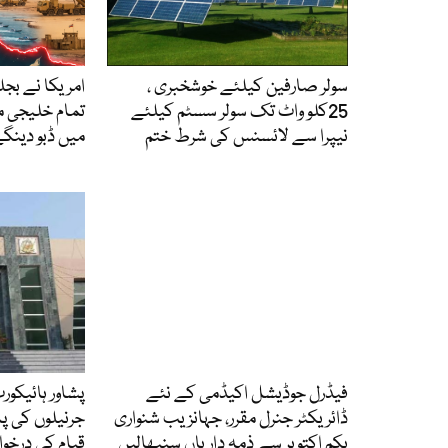
سولر صارفین کیلئے خوشخبری ،
امریکا نے بجل
25کلو واٹ تک سولر سسٹم کیلئے
تمام خلیجی 
نیپرا سے لائسنس کی شرط ختم
میں ڈبو دینگے،
فیڈرل جوڈیشل اکیڈمی کے نئے
ڈائریکٹر جنرل مقرر، جہانزیب شنواری
جرنیلوں کی پ
یکم اکتوبر سے ذمہ داریاں سنبھالیں
قیام کی درخو