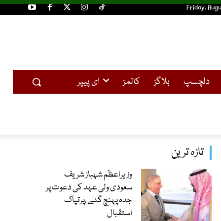
Friday, Augu
دلچسپ
بلاگز
کالمز
ای پیپر
تازہ ترین
وزیراعظم شہباز شریف
سعودی ولی عہد کی دعوت پر
جدہ پہنچ گئے ،پرتپاک
استقبال