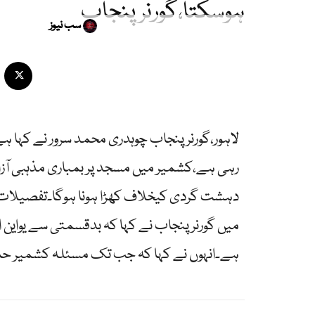
ہوسکتا،گورنر پنجاب
سب نیوز
لاہور،گورنر پنجاب چوہدری محمد سرور نے کہا 
رہی ہے،کشمیر میں مسجد پر بمباری مذہبی آز
دہشت گردی کیخلاف کھڑا ہونا ہوگا۔تفصیلات ک
میں گورنر پنجاب نے کہا کہ بدقسمتی سے یواین 
ہے۔انہوں نے کہا کہ جب تک مسئلہ کشمیر حل ن