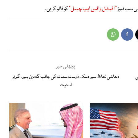
ی سب نیوز
"آفیشل واٹس ایپ چینل"
کو فالو کریں۔
پچھلی خبر
ی
معاشی لحاظ سے ملک درست سمت کی جانب گامزن ہے، گورنر
اسٹیٹ