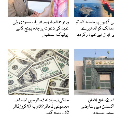
ی گھروں پر حملہ کیا تو
وزیراعظم شہباز شریف سعودی ولی
ممالک کو اندھیرے
عہد کی دعوت پر جدہ پہنچ گئے
 ایران نے خبردار کر دیا
،پرتپاک استقبال
پشاور ہائیکورٹ ، 2سابق افغان
ملکی زرمبادلہ ذخائر میں اضافہ،
اکستان میں عارضی
مجموعی ذخائر 22ارب 47کروڑ ڈالر
استیں مسترد
تک پہنچ گئے