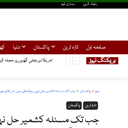
رابطہ کریں
ہماری ٹیم
صفحہ اول
تازہ ترین
پاکستان
دنیا
کھ
بریکنگ نیوز
سولر صارفین کیلئے خوشخبری ، 25کلو واٹ تک سولر سسٹم کیلئے نیپرا سے لائسنس کی شرط ختم
امریکا نے بجلی گھروں پر حملہ ک
ہوم
پاکستان
جب تک مسئلہ کشمیر حل نہیں ہوتاخطے میں امن قائم نہیں 
تازہ ترین
پاکستان
جب تک مسئلہ کشمیر حل نہیں