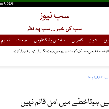
st 7, 2026
سب نیوز
سب کی خبر ... سب پہ نظر
یل
شوبز
کامرس
سائنس و ٹیکنالوجی
صحت
تعلیم
یا تو تمام خلیجی ممالک کو اندھیرے میں ڈبو دینگے، ایران نے خبردار کر دیا
ہوسکتا،گورنر پنجاب
 ہوتاخطے میں امن قائم نہیں