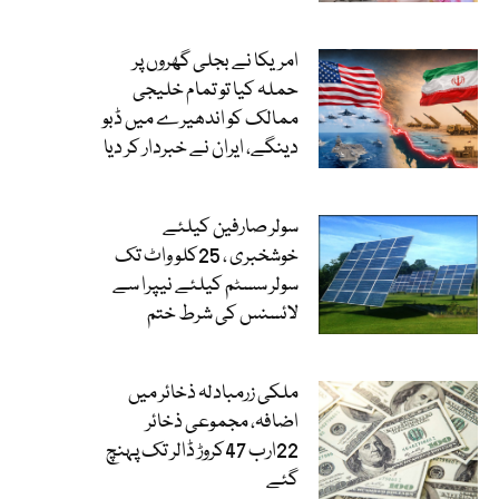
امریکا نے بجلی گھروں پر
حملہ کیا تو تمام خلیجی
ممالک کو اندھیرے میں ڈبو
دینگے، ایران نے خبردار کر دیا
سولر صارفین کیلئے
خوشخبری ، 25کلو واٹ تک
سولر سسٹم کیلئے نیپرا سے
لائسنس کی شرط ختم
ملکی زرمبادلہ ذخائر میں
اضافہ، مجموعی ذخائر
22ارب 47کروڑ ڈالر تک پہنچ
گئے