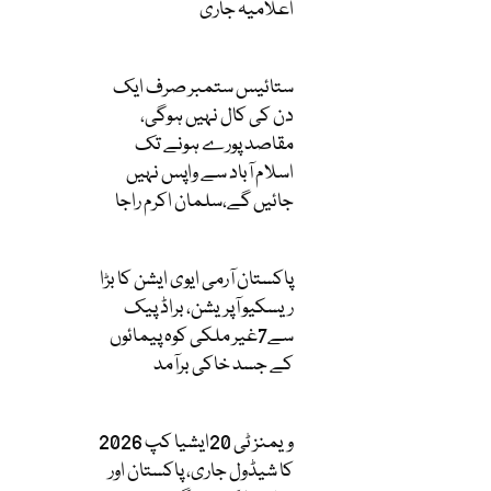
اعلامیہ جاری
ستائیس ستمبر صرف ایک
دن کی کال نہیں ہوگی،
مقاصد پورے ہونے تک
اسلام آباد سے واپس نہیں
جائیں گے،سلمان اکرم راجا
پاکستان آرمی ایوی ایشن کا بڑا
ریسکیو آپریشن، براڈ پیک
سے7غیر ملکی کوہ پیمائوں
کے جسد خاکی برآمد
ویمنز ٹی 20ایشیا کپ 2026
کا شیڈول جاری، پاکستان اور