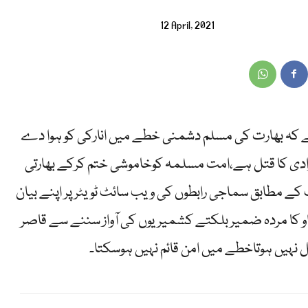
12 April, 2021
ہے کہ بھارت کی مسلم دشمنی خطے میں انارکی کو ہوا دے
ادی کا قتل ہے،امت مسلمہ کوخاموشی ختم کرکے بھارتی
ے مطابق سماجی رابطوں کی ویب سائٹ ٹویٹر پر اپنے بیان
او کا مردہ ضمیر بلکتے کشمیریوں کی آواز سننے سے قاصر
ہیں ہوتاخطے میں امن قائم نہیں ہوسکتا۔