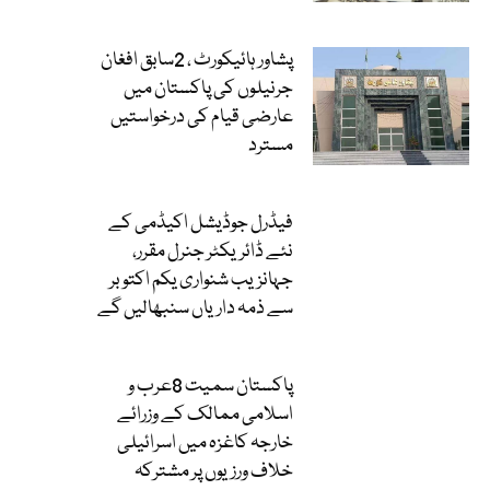
پشاور ہائیکورٹ ، 2سابق افغان
جرنیلوں کی پاکستان میں
عارضی قیام کی درخواستیں
مسترد
فیڈرل جوڈیشل اکیڈمی کے
نئے ڈائریکٹر جنرل مقرر،
جہانزیب شنواری یکم اکتوبر
سے ذمہ داریاں سنبھالیں گے
پاکستان سمیت 8عرب و
اسلامی ممالک کے وزرائے
خارجہ کاغزہ میں اسرائیلی
خلاف ورزیوں پر مشترکہ