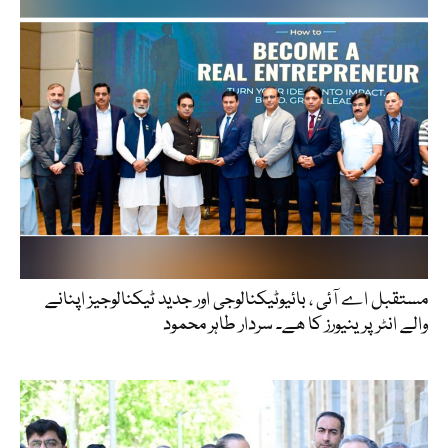
مستقبل اے آئی ، بائیوٹیکنالوجی اور جدید ٹیکنالوجیز اپنانے
والے انٹرپرینیورز کا ھے۔ سردار طاہر محمود