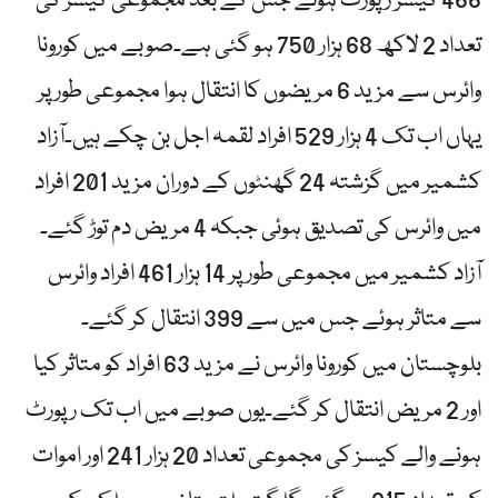
466 کیسز رپورٹ ہوئے جس کے بعد مجموعی کیسز کی
تعداد 2 لاکھ 68 ہزار 750 ہو گئی ہے۔صوبے میں کورونا
وائرس سے مزید 6 مریضوں کا انتقال ہوا مجموعی طور پر
یہاں اب تک 4 ہزار 529 افراد لقمہ اجل بن چکے ہیں۔آزاد
کشمیر میں گزشتہ 24 گھنٹوں کے دوران مزید 201 افراد
میں وائرس کی تصدیق ہوئی جبکہ 4 مریض دم توڑ گئے۔
آزاد کشمیر میں مجموعی طور پر 14 ہزار 461 افراد وائرس
سے متاثر ہوئے جس میں سے 399 انتقال کر گئے۔
بلوچستان میں کورونا وائرس نے مزید 63 افراد کو متاثر کیا
اور 2 مریض انتقال کر گئے۔یوں صوبے میں اب تک رپورٹ
ہونے والے کیسز کی مجموعی تعداد 20 ہزار 241 اور اموات