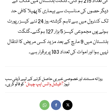
کی تعداد 215 ہو گئی۔گلگت بلتستان میں ملک کے
دیگر حصوں کی مناسبت سے بیماری کا پھیلا کافی حد
تک کنٹرول میں ہے تاہم گزشتہ روز 24 نئے کیسز رپورٹ
ہوئے یوں مجموعی کیسز 5 ہزار 127 ہوگئے۔گلگت
بلتستان میں 9 مارچ کے بعد مزید کسی مریض کا انتقال
نہیں ہوا اور اموات کی تعداد 103 پر برقرار ہے۔
روزانہ مستند اور خصوصی خبریں حاصل کرنے کے لیے ڈیلی سب
نیوز
"آفیشل واٹس ایپ چینل"
کو فالو کریں۔