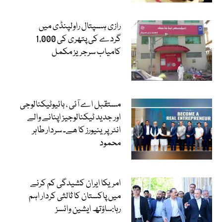
رازی ہسپتال راولپنڈی میں
گردے کی پتھری کی 1,000
کامیاب سرجریز مکمل
مستقبل اے آئی ، بائیوٹیکنالوجی
اور جدید ٹیکنالوجیز اپنانے والے
انٹرپرینیورز کا ھے۔ سردار طاہر
محمود
امریکا ایران کشیدگی کم کرنے
میں پاکستان کا ثالثی کردار اہم
رہا:ساؤتھ ایشین وائسز