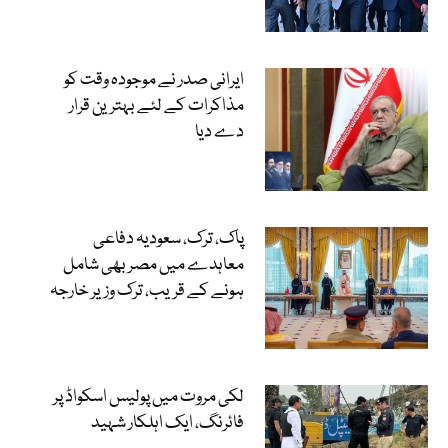
ایرانی صدر نے موجودہ وقت کو
مذاکرات کے لئے بہترین قرار
دے دیا
پاک، ترک، سعودیہ دفاعی
معاہدے میں مصر بھی شامل
ہونے کے قریب، ترک وزیر خارجہ
لکی مروت میں پولیس اسکواڈ پر
فائرنگ، ایک اہلکار شہید