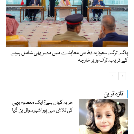
پاک، ترک، سعودیہ دفاعی معاہدے میں مصر بھی شامل ہونے
کے قریب، ترک وزیر خارجہ
تازہ ترین
حریم کہاں ہے؟ ایک معصوم بچی
کی تلاش میں پورا شہر سوال بن گیا