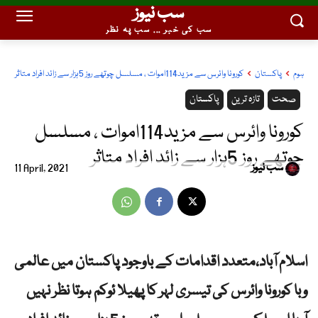
سب نیوز
سب کی خبر ... سب پہ نظر
ہوم
پاکستان
کورونا وائرس سے مزید114اموات ، مسلسل چوتھے روز 5ہزار سے زائد افراد متاثر
صحت
تازہ ترین
پاکستان
کورونا وائرس سے مزید114اموات ، مسلسل
چوتھے روز 5ہزار سے زائد افراد متاثر
سب نیوز
11 April, 2021
اسلام آباد،متعدد اقدامات کے باوجود پاکستان میں عالمی
وبا کورونا وائرس کی تیسری لہر کا پھیلا ئوکم ہوتا نظر نہیں