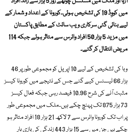
آرہا اور ملک میں مسلسل چوتھے روز 5 ہزار سے زائد افراد
میں کووِڈ 19 کی تشخیص ہوئی۔کورونا کے اعداد و شمار کے
لیے بنائی گئی سرکاری ویب سائٹ کے مطابق پاکستان
میں مزید 5 ہزار 50 افراد وائرس سے متاثر ہوئے جبکہ 114
مریض انتقال کر گئے۔
وبا کی تشخیص کے لیے 10 اپریل کو مجموعی طور پر 46
ہزار 66 ٹیسٹس کیے گئے جس کے نتیجے میں کورونا کیسز
مثبت آنے کی شرح 10.96 فیصد رہی جبکہ فعال کیسز
73 ہزار 875 تک پہنچ چکے ہیں۔ملک میں مجموعی طور
پر اب تک کورونا وائرس سے 7 لاکھ 21 ہزار 18 افراد متاثر ہو
چکے ہیں جن میں سے 15 ہزار 443 زندگی کی بازی ہار