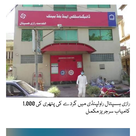
رازی ہسپتال راولپنڈی میں گردے کی پتھری کی 1,000
کامیاب سرجریز مکمل