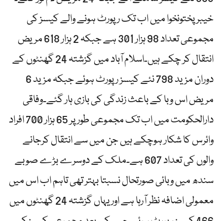
خیبر پختونخوا میں اب تک رپورٹ ہونے والے کیسز کی
مجموعی تعداد 98 ہزار 301 ہے جبکہ 2 ہزار 618 مریض
انتقال کر چکے ہیں۔اسلام آباد میں گزشتہ 24 گھنٹوں کے
دوران مزید 798 نئے کیسز رپورٹ ہوئے جبکہ مزید 6
مریض اس وبا کے باعث زندگی کی بازی ہار گئے۔وفاقی
دارالحکومت میں اب تک مجموعی طور پر 65 ہزار 700 افراد
وائرس کا شکار ہوچکے ہیں جن میں سے انتقال کرجانے
والوں کی تعداد 607 ہے۔ملک کے دوسرے بڑے صوبے
سندھ میں وبائی صورتحال نسبتا بہتر تھی تاہم اب اس میں
معمولی اضافہ نظر آرہا ہے اور یہاں گزشتہ 24 گھنٹوں میں