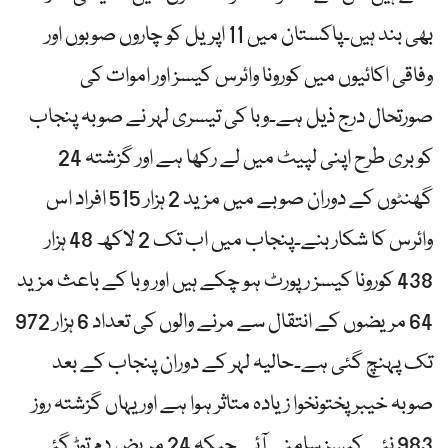
بھی بند ہیں۔پاکستان میں 11 اپریل کو چاروں صوبوں اور
وفاقی اکائیوں میں کورونا وائرس کیسز اور اموات کی
صورتحال درج ذیل ہے۔وبا کی تیسری لہر نے صوبہ پنجاب
کو بری طرح اپنی لپیٹ میں لے رکھا ہے اور گزشتہ 24
گھنٹوں کے دوران صوبے میں مزید 2 ہزار 515 افراد اس
وائرس کا شکار بنے۔پنجاب میں اب تک 2 لاکھ 48 ہزار
438 کورونا کیسز رپورٹ ہو چکے ہیں اور وبا کے باعث مزید
64 مریضوں کے انتقال سے مرنے والوں کی تعداد 6 ہزار 972
تک پہنچ گئی ہے۔حالیہ لہر کے دوران پنجاب کے بعد
صوبہ خیبرپختونخوا زیادہ متاثر ہوا ہے اور یہاں گزشتہ روز
983 نئے کیسز سامنے آئے جبکہ 24 مریض دم توڑ گئے۔