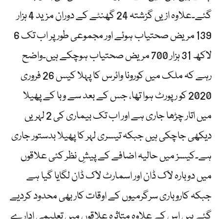
گئے۔علاوہ ازیں گزشتہ 24 گھنٹے کے دوران مزید 4 ہزار
139 مریض صحتیاب ہوئے اور مجموعی طور پر اب تک 6
لاکھ 31 ہزار 700 مریض صحتیاب ہوچکے ہیں۔واضح
رہے کہ ملک میں کورونا وائرس کا پہلا کیس 26 فروری
2020 کو رپورٹ ہوا تھا، جس کے بعد سے وبا کے پھیلا
میں اتار چڑھا جاری ہے اور اب تک بیماری کی 2 لہریں
دیکھی جاچکی ہیں جبکہ تیسری لہر کا پھیلا بدستور جاری
ہے۔کیسز میں حالیہ اضافے کے پیشِ نظر کئی علاقوں
میں دوبارہ لاک ڈان اور اسمارٹ لاک ڈان لگایا گیا ہے
جبکہ کاروباری سرگرمیوں کے اوقات کار بھی محدود کردیے
گئے ہیں اس کے علاوہ متاثرہ علاقوں میں تعلیمی ادارے