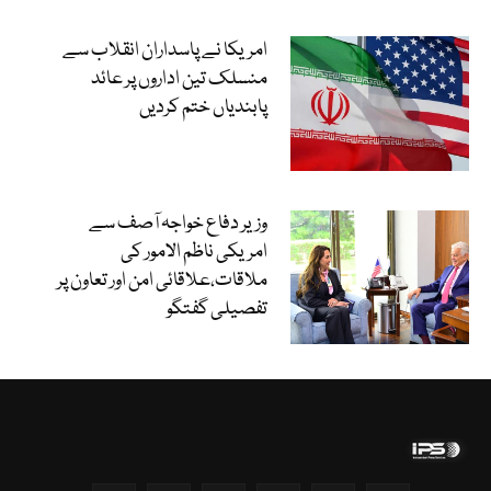
امریکا نے پاسداران انقلاب سے
منسلک تین اداروں پر عائد
پابندیاں ختم کردیں
وزیر دفاع خواجہ آصف سے
امریکی ناظم الامور کی
ملاقات،علاقائی امن اور تعاون پر
تفصیلی گفتگو