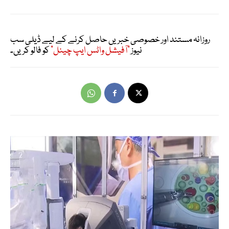
روزانہ مستند اور خصوصی خبریں حاصل کرنے کے لیے ڈیلی سب
نیوز
"آفیشل واٹس ایپ چینل"
کو فالو کریں۔