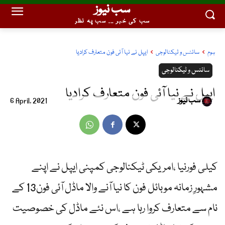
سب نیوز
سب کی خبر ... سب پہ نظر
ہوم
سائنس و ٹیکنالوجی
ایپل نے نیا آئی فون متعارف کرادیا
سائنس و ٹیکنالوجی
ایپل نے نیا آئی فون متعارف کرادیا
سب نیوز
6 April, 2021
کیلی فورنیا ،امریکی ٹیکنالوجی کمپنی ایپل نے اپنے
مشہورِ زمانہ موبائل فون کا نیا آنے والا ماڈل آئی فون13 کے
نام سے متعارف کروا رہا ہے ،اس نئے ماڈل کی خصوصیت