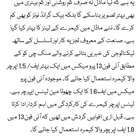
یہ ہے کہ نیا ماڈل نہ صرف کم روشنی اور کم بیٹری میں
بھی بہتر تصویر بناسکے گا بلکہ بیک گرانڈ نوئز کو بھی کم
کرے گا۔ نئے ماڈل میں کیمرے کے لینز کا بہتر کیا گیا
ہے۔ صنعت کے معروف تجزیہ کار اور تسلسل کے ساتھ
ٹیکنالوجی کی خبریں بتانے کرنے والے منگ چی کو کے
مطابق آئی فون13 پرو میکس میں ایک بہتر ایف/ 1.5 اپرچر
والا کیمرہ استعمال کیا جائے گا۔ موجودہ آئی فون پرو
میکس میں ایف1.6 کا ایک چھوٹا مین لینس ایپرچر ہے،
لینس اپرچر کیمرے کی کارکردگی میں اہم کردار ادا کرتا
ہے۔ قبل ازیں افواہیں گردش میں تھیں کہ آئی فون13 میں
1.8 ایف اپریچر والا کیمرہ استعمال کیا جائے گا۔