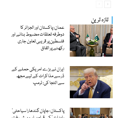
تازہ ترین
عمان: پاکستان اور الجزائر کا
دوطرفہ تعلقات مضبوط بنانے اور
فلسطین پر قریبی تعاون جاری
رکھنے پر اتفاق
ایران نے بڑے امریکی حملے کے
ڈر سے مذاکرات کے لیے مجھ
سے التجا کی: ٹرمپ
‘پاکستان-جاپان گندھارا سیاحتی
راہداری’ کے قیام پر اہم پیش رفت