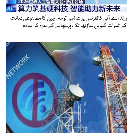
ورلڈ اے آئی کانفرنس پر عالمی توجہ، چین کا مصنوعی ذہانت
کے ثمرات گلوبل ساؤتھ تک پہنچانے کے عزم کا اعادہ