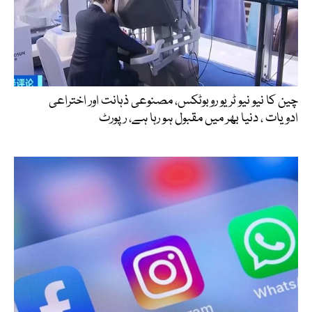
چین کا نیو نیو ٹریو روبوٹکس، مصنوعی ذہانت اور اختراعی
ادویات ، دنیا بھر میں مقبول ہو رہا ہے، رپورٹ