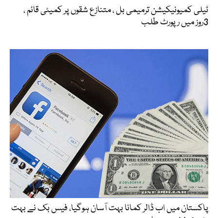
ٹیلی کمیونیکیشن ترمیمی بل ، متنازع شقوں پر کمیٹی قائم ،
3روز میں رپورٹ طلب
پاکستان میں اب ڈالر کمانا بہت آسان ہوگیا، فیس بک نے بہت