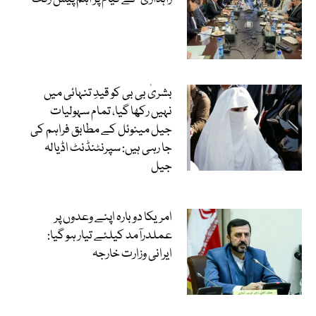
بشریٰ بی بی کو قیدِ تنہائی میں
نہیں رکھا گیا، تمام سہولیات
جیل مینوئل کے مطابق فراہم کی
جا رہی ہیں: سپرنٹنڈنٹ اڈیالہ
جیل
امریکا دوبارہ اپنے وعدوں پر
عملدرآمد کیلئے تیار ہو گیا:
ایرانی وزارت خارجہ