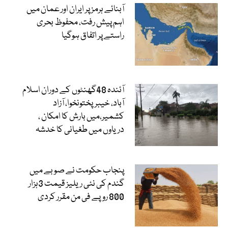
آبنائے ہرمز پر ایران اور عمان میں
اہم پیش رفت، محفوظ بحری
راستے پر اتفاق ہوگیا
آئندہ 48گھنٹوں کے دوران اسلام
آباد، خیبرپختونخوا، آزاد
کشمیر،میں بارش کا امکان ،
دریاوں میں طغیانی کا خدشہ
پنجاب حکومت نے صوبے میں
گندم کی نئی ریلیز قیمت 3ہزار
800 روپے فی من مقرر کردی