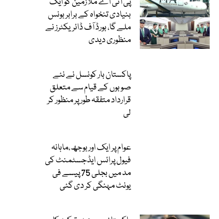
پی آئی اے ملازمین کو ایک
بنیادی تنخواہ کے برابر بونس
ملے گا، بورڈ آف ڈائریکٹرز نے
منظوری دیدی
پاکستان بار کونسل نے نئے
صوبوں کے قیام سے متعلق
قرارداد متفقہ طور پر منظور کر
لی
عوام پر ایک اور بوجھ،ماہانہ
فیول پرائس ایڈجسٹمنٹ کی
مد میں بجلی 75 پیسے فی
یونٹ مہنگی کر دی گئی