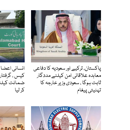
پاکستان، ترکیے اور سعودیہ کا دفاعی
انسانی اعضا ک
معاہدہ علاقائی امن کیلئے مددگار
ثابت ہوگا ، سعودی وزیر خارجہ کا
ضمانت کیلئے
تہنیتی پیغام
کر لیا