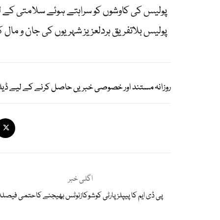
پولیس کی کاوشوں کو سراہتے ہوئے سلامتی کے ل
پولیس بلاتفریق ہردلعزیز شہریوں کی جان و ما
روزانہ مستند اور خصوصی خبریں حاصل کرنے کے لیے ڈیل
اگلی خبر
پی ڈی ایم کا پیپلز پارٹی کوشوکازنوٹس بھیجنے کاحتمی فیصلہ