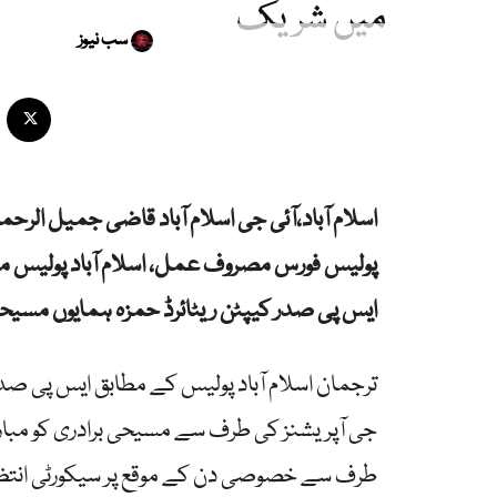
میں شریک
سب نیوز
اسلام آباد،آئی جی اسلام آباد قاضی جمیل الرحم
پولیس فورس مصروف عمل، اسلام آباد پولیس 
ایس پی صدر کیپٹن ریٹائرڈ حمزہ ہمایوں مسیحی 
ترجمان اسلام آباد پولیس کے مطابق ایس پی صدر ک
جی آپریشنز کی طرف سے مسیحی برادری کو مبارک 
طرف سے خصوصی دن کے موقع پر سیکورٹی انتظامات