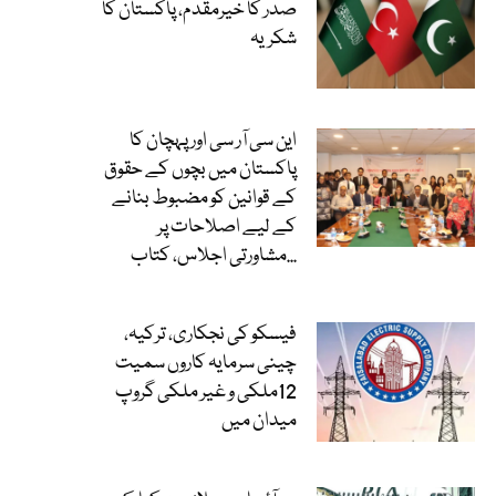
صدر کا خیرمقدم، پاکستان کا
شکریہ
این سی آر سی اور پہچان کا
پاکستان میں بچوں کے حقوق
کے قوانین کو مضبوط بنانے
کے لیے اصلاحات پر
مشاورتی اجلاس، کتاب...
فیسکو کی نجکاری، ترکیہ،
چینی سرمایہ کاروں سمیت
12ملکی و غیر ملکی گروپ
میدان میں