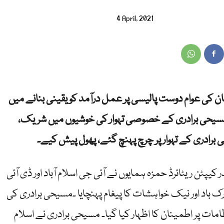
4 April, 2021
ان کی عوام دوست پالیسی پر عمل درآمد کو یقینی بنانے میں
مسیحی برادری کے خصوصی تہوار کی خوشیوں میں شریک،
برادری کے تہوار پر چرچ پہنچ گئے، پھول پیش کیے۔
یپٹن ریٹائرڈ حمزہ ہمایوں نے آئی جی اسلام آباد اور ڈی آئی
باد اور نیک خواہشات کا پیغام پہنچایا ۔مسیحی برادری کی
 پر اطمینان کا اظہار کیا گیا۔ مسیحی برادری نے اسلام