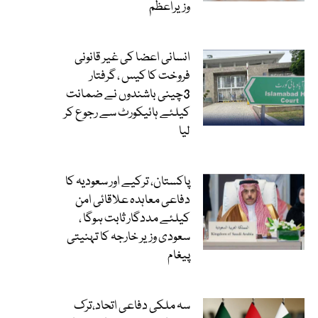
وزیراعظم
انسانی اعضا کی غیر قانونی
فروخت کا کیس ، گرفتار
3چینی باشندوں نے ضمانت
کیلئے ہائیکورٹ سے رجوع کر
لیا
پاکستان، ترکیے اور سعودیہ کا
دفاعی معاہدہ علاقائی امن
کیلئے مددگار ثابت ہوگا ،
سعودی وزیر خارجہ کا تہنیتی
پیغام
سہ ملکی دفاعی اتحاد،ترک