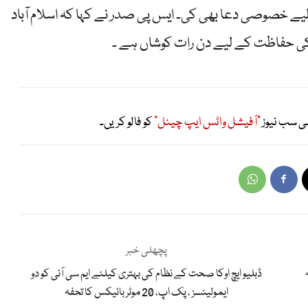
یے خصوصی دعا بھی کی۔ ایس پی صدر نے کہا کہ اسلام آباد
ل کی حفاظت کے لیے دن رات کوشاں ہے ۔
ی سب نیوز
"آفیشل واٹس ایپ چینل"
کو فالو کریں۔
پچھلی خبر
ڈبلیو ایچ اوکا صحت کے نظام کی بہتری کیلئے ایم سی آئی کو دو
ایمولینسز ، پک اپ، 20 موٹربائیکس کا تحفہ