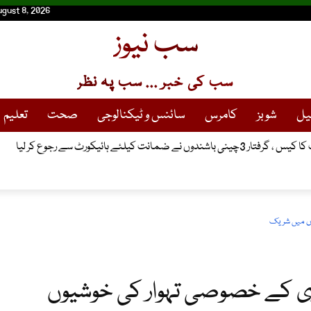
ugust 8, 2026
سب نیوز
سب کی خبر ... سب پہ نظر
یل
شوبز
کامرس
سائنس و ٹیکنالوجی
صحت
تعلیم
انت کیلئے ہائیکورٹ سے رجوع کر لیا
وں میں شریک
دری کے خصوصی تہوار کی خوشیوں