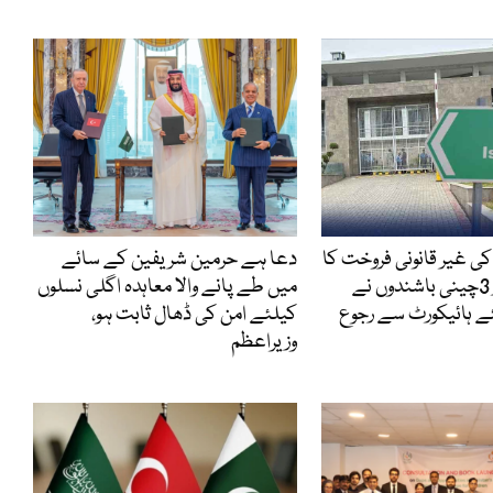
ی غیر قانونی فروخت کا
دعا ہے حرمین شریفین کے سائے
کیس ، گرفتار 3چینی باشندوں نے
میں طے پانے والا معاہدہ اگلی نسلوں
 ہائیکورٹ سے رجوع
کیلئے امن کی ڈھال ثابت ہو،
وزیراعظم