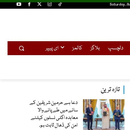
Saturday, A
دلچسپ
بلاگز
کالمز
ای پیپر
تازہ ترین
دعا ہے حرمین شریفین کے
سائے میں طے پانے والا
معاہدہ اگلی نسلوں کیلئے
امن کی ڈھال ثابت ہو،