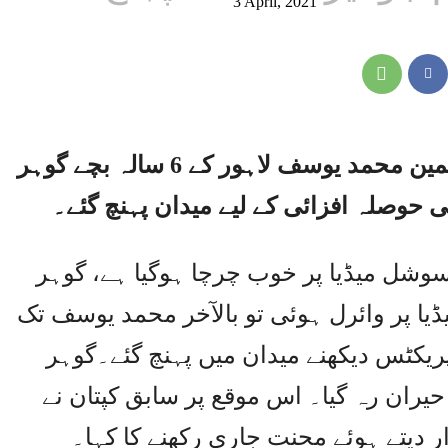
3 April, 2021
لاہور ،سابق کپتان اور مایہ ناز بیٹسمین محمد یوسف لاہور کے 6 سالہ بچے گوہر
ی حوصلہ افزائی کے لیے میدان پہنچ گئے۔
ر سوشل میڈیا پر خوب چرچا ہوگیا ہے، گوہر
یا پر وائرل ہوئی تو بالآخر محمد یوسف تک
پریکٹس دیکھنے میدان میں پہنچ گئے۔گوہر
حیران رہ گیا۔ اس موقع پر سابق کپتان نے
ر دیتے ہوئے محنت جاری رکھنے کا کہا۔