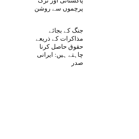
پاکستانی اور ترک
پرچموں سے روشن
جنگ کے بجائے
مذاکرات کے ذریعے
حقوق حاصل کرنا
چاہتے ہیں: ایرانی
صدر