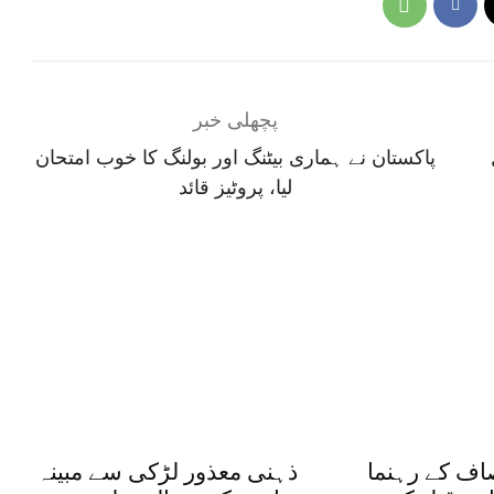
پچھلی خبر
پاکستان نے ہماری بیٹنگ اور بولنگ کا خوب امتحان
لیا، پروٹیز قائد
اف کے رہنما
ذہنی معذور لڑکی سے مبینہ