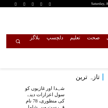
Saturday, 
صحت
تعلیم
دلچسپ
بلاگز
تازہ ترین
شہدا اور غازیوں کو
سول اعزازات دینے
کی منظوری، 78 نام
فہرست میں شامل