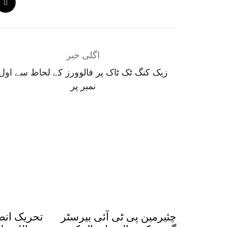
اگلی خبر
زیک کنگ ٹک ٹاک پر فالوورز کے لحاظ سے اول
نمبر پر
چئیرمین پی ٹی آئی بیرسٹر
تحریک انص