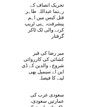
تحریک انصاف کے
رہنما عبداللہ طاہر
قتل کیس میں اہم
پیشرفت، ہنی ٹریپ
کرنے والی ٹک ٹاکر
گرفتار
میر رضا کی قبر
کشائی کی کارروائی
شروع ، والدین کے ڈی
این اے سیمپل بھی
لینے کا فیصلہ
سعودی عرب کی
عمارتیں سعودی،