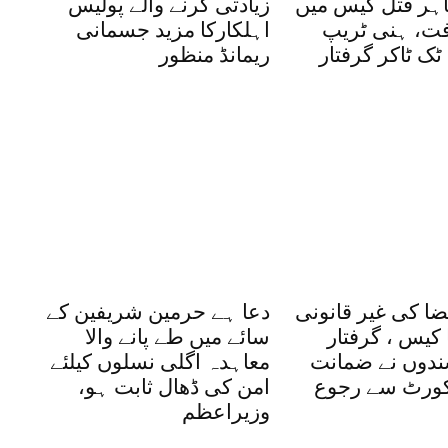
اہر قتل کیس میں
زیادتی کرنے والے پولیس
ت، ہنی ٹریپ
اہلکارکا مزید جسمانی
ٹک ٹاکر گرفتار
ریمانڈ منظور
ضا کی غیر قانونی
دعا ہے حرمین شریفین کے
کیس ، گرفتار
سائے میں طے پانے والا
شندوں نے ضمانت
معاہدہ اگلی نسلوں کیلئے
یکورٹ سے رجوع
امن کی ڈھال ثابت ہو،
وزیراعظم