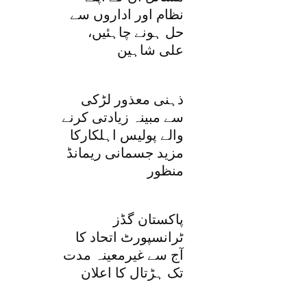
نظام اور اداروں سے
حل ہونے چاہئیں،
علی شاہین
ذہنی معذور لڑکی
سے مبینہ زیادتی کرنے
والے پولیس اہلکارکا
مزید جسمانی ریمانڈ
منظور
پاکستان گڈز
ٹرانسپورٹ اتحاد کا
آج سے غیرمعینہ مدت
تک ہڑتال کا اعلان