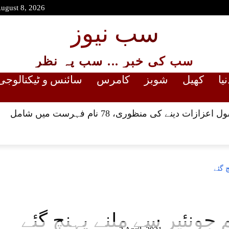
August 8, 2026
سب نیوز
سب کی خبر ... سب پہ نظر
نیا
کھیل
شوبز
کامرس
سائنس و ٹیکنالوجی
ات دینے کی منظوری، 78 نام فہرست میں شامل
 گئے
جونئیر سے ملنے پہنچ گئے