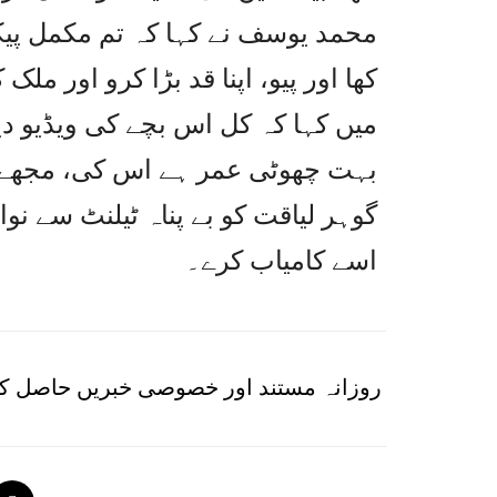
محمد یوسف نے کہا کہ تم مکمل پیک
کھا اور پیو، اپنا قد بڑا کرو اور مل
میں کہا کہ کل اس بچے کی ویڈیو دی
گوہر لیاقت کو بے پناہ ٹیلنٹ سے نو
اسے کامیاب کرے۔
روزانہ مستند اور خصوصی خبریں حاصل کر