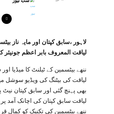
سب نیوز
لیاقت المعروف بابر اعظم جونیئر ک
ننھے بیٹسمین کے ٹیلنٹ کا میڈیا او
لیاقت کی بیٹنگ کی ویڈیو سوشل میڈ
بھی پہنچ گئی اور سابق کپتان نیٹ 
لیاقت سابق کپتان کی اچانک آمد پر 
ننھے بیٹسمین کی تکنیک کو کمال قرا