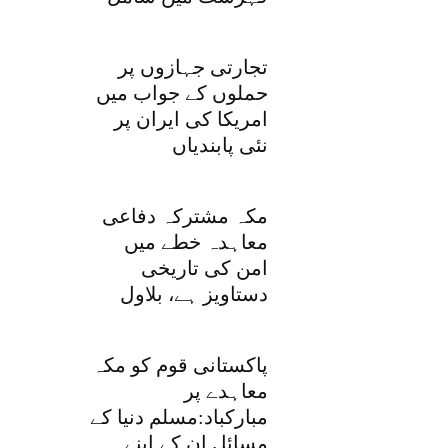
تجارتی جہازوں پر
حملوں کے جواب میں
امریکا کی ایران پر
نئی پابندیاں
مکہ مشترکہ دفاعی
معاہدہ خطے میں
امن کی تاریخی
دستاویز ہے، بلاول
پاکستانی قوم کو مکہ
معاہدے پر
مبارکباد:مسلم دنیا کے
مسائل ان کے اپنے