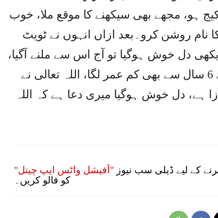
یج ہو، مجھے بھی سیکھنے کا موقع ملا، خوب
ک کا نام روشن کرو۔بعد ازاں انہوں نے ٹویٹ
کھی دل خوش ہوگیا تو آج اس سے ملنے آگیا،
بہت چھوٹی عمر ہے اس کی، مجھے 6 سال سے بھی کم عمر لگا، اللہ تعالی نے
ازا ہے، دل خوش ہوگیا میری دعا ہے کہ اللہ
نے کے لیے ڈیلی سب نیوز
"آفیشل واٹس ایپ چینل"
کو فالو کریں۔