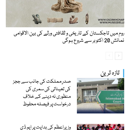
روم میں تاجکستان کے تاریخی و ثقافتی ورثے کی بین الاقوامی
نمائش 20 اکتوبر سے شروع ہوگی
تازہ ترین
صدرِ مملکت کی جانب سے ججز
کی تعیناتی کی سمری کی
منظوری نہ دینے کے خلاف
درخواست پر فیصلہ محفوظ
وزیراعظم کی ہدایت پر ایم ڈی