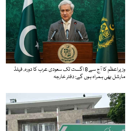
وزیراعظم کا آج سے 8 اگست تک سعودی عرب کا دورہ، فیلڈ
مارشل بھی ہمراہ ہوں گے: دفتر خارجہ