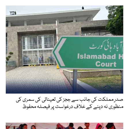
صدرِ مملکت کی جانب سے ججز کی تعیناتی کی سمری کی
منظوری نہ دینے کے خلاف درخواست پر فیصلہ محفوظ