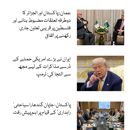
عمان: پاکستان اور الجزائر کا
دوطرفہ تعلقات مضبوط بنانے اور
فلسطین پر قریبی تعاون جاری
رکھنے پر اتفاق
ایران نے بڑے امریکی حملے کے
ڈر سے مذاکرات کے لیے مجھ
سے التجا کی: ٹرمپ
‘پاکستان-جاپان گندھارا سیاحتی
راہداری’ کے قیام پر اہم پیش رفت