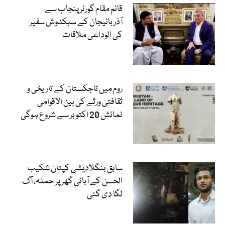
قائم مقام گورنر پنجاب سے
آذربائیجان کے سبکدوش سفیر
کی الوداعی ملاقات
روم میں تاجکستان کے تاریخی و
ثقافتی ورثے کی بین الاقوامی
نمائش 20 اکتوبر سے شروع ہوگی
سابق بنگلادیشی کپتان شکیب
الحسن کے آبائی گھر پر حملہ، آگ
لگا دی گئی