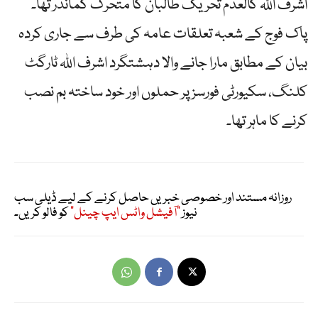
اشرف اللہ کالعدم تحریک طالبان کا متحرک کمانڈر تھا۔
پاک فوج کے شعبہ تعلقات عامہ کی طرف سے جاری کردہ
بیان کے مطابق مارا جانے والا دہشتگرد اشرف اللہ ٹارگٹ
کلنگ، سکیورٹی فورسز پر حملوں اور خود ساختہ بم نصب
کرنے کا ماہر تھا۔
روزانہ مستند اور خصوصی خبریں حاصل کرنے کے لیے ڈیلی سب
نیوز
"آفیشل واٹس ایپ چینل"
کو فالو کریں۔