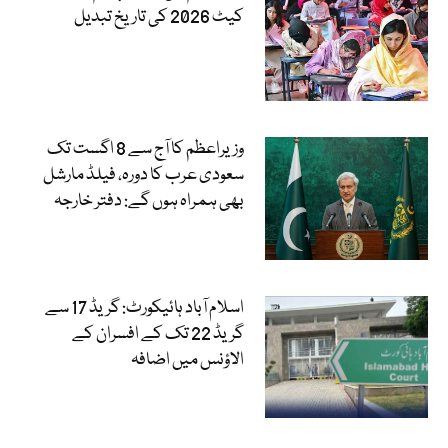
کیٹ 2026 کی تاریخ تبدیل
وزیراعظم کا آج سے 8 اگست تک
سعودی عرب کا دورہ، فیلڈ مارشل
بھی ہمراہ ہوں گے: دفتر خارجہ
اسلام آباد ہائیکورٹ: گریڈ 17 سے
گریڈ 22 تک کے افسران کے
الاؤنس میں اضافہ