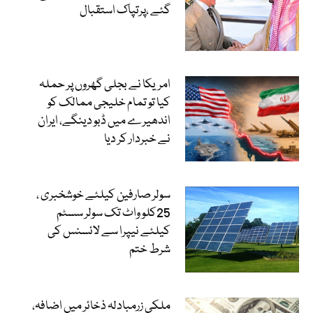
گئے ،پرتپاک استقبال
امریکا نے بجلی گھروں پر حملہ
کیا تو تمام خلیجی ممالک کو
اندھیرے میں ڈبو دینگے، ایران
نے خبردار کر دیا
سولر صارفین کیلئے خوشخبری ،
25کلو واٹ تک سولر سسٹم
کیلئے نیپرا سے لائسنس کی
شرط ختم
ملکی زرمبادلہ ذخائر میں اضافہ،