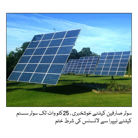
سولر صارفین کیلئے خوشخبری ، 25کلو واٹ تک سولر سسٹم
کیلئے نیپرا سے لائسنس کی شرط ختم