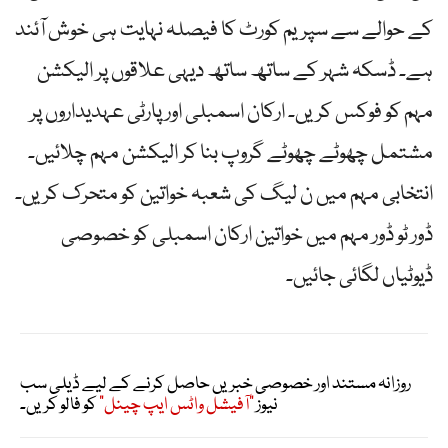
کے حوالے سے سپریم کورٹ کا فیصلہ نہایت ہی خوش آئند
ہے۔ ڈسکہ شہر کے ساتھ ساتھ دیہی علاقوں پر الیکشن
مہم کو فوکس کریں۔ ارکان اسمبلی اور پارٹی عہدیداروں پر
مشتمل چھوٹے چھوٹے گروپ بنا کر الیکشن مہم چلائیں۔
انتخابی مہم میں ن لیگ کی شعبہ خواتین کو متحرک کریں۔
ڈور ٹو ڈور مہم میں خواتین ارکان اسمبلی کو خصوصی
ڈیوٹیاں لگائی جائیں۔
روزانہ مستند اور خصوصی خبریں حاصل کرنے کے لیے ڈیلی سب
نیوز
"آفیشل واٹس ایپ چینل"
کو فالو کریں۔