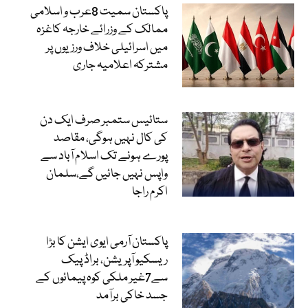
پاکستان سمیت 8عرب و اسلامی
ممالک کے وزرائے خارجہ کاغزہ
میں اسرائیلی خلاف ورزیوں پر
مشترکہ اعلامیہ جاری
ستائیس ستمبر صرف ایک دن
کی کال نہیں ہوگی، مقاصد
پورے ہونے تک اسلام آباد سے
واپس نہیں جائیں گے،سلمان
اکرم راجا
پاکستان آرمی ایوی ایشن کا بڑا
ریسکیو آپریشن، براڈ پیک
سے7غیر ملکی کوہ پیمائوں کے
جسد خاکی برآمد