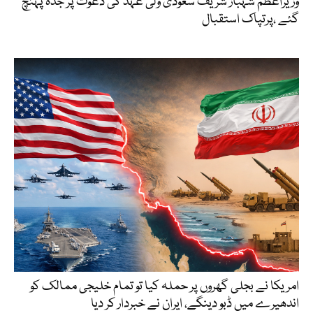
وزیراعظم شہباز شریف سعودی ولی عہد کی دعوت پر جدہ پہنچ
گئے ،پرتپاک استقبال
امریکا نے بجلی گھروں پر حملہ کیا تو تمام خلیجی ممالک کو
اندھیرے میں ڈبو دینگے، ایران نے خبردار کر دیا