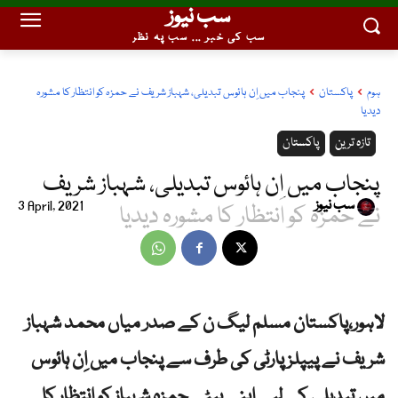
سب نیوز
سب کی خبر ... سب پہ نظر
ہوم
پاکستان
پنجاب میں اِن ہائوس تبدیلی، شہباز شریف نے حمزہ کو انتظار کا مشورہ
دیدیا
تازہ ترین
پاکستان
پنجاب میں اِن ہائوس تبدیلی، شہباز شریف
سب نیوز
3 April, 2021
نے حمزہ کو انتظار کا مشورہ دیدیا
لاہور،پاکستان مسلم لیگ ن کے صدر میاں محمد شہباز
شریف نے پیپلز پارٹی کی طرف سے پنجاب میں اِن ہائوس
میں تبدیلی کے لیے اپنے بیٹے حمزہ شہباز کو انتظار کا