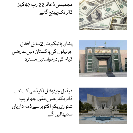
مجموعی ذخائر 22ارب 47کروڑ
ڈالر تک پہنچ گئے
پشاور ہائیکورٹ ، 2سابق افغان
جرنیلوں کی پاکستان میں عارضی
قیام کی درخواستیں مسترد
فیڈرل جوڈیشل اکیڈمی کے نئے
ڈائریکٹر جنرل مقرر، جہانزیب
شنواری یکم اکتوبر سے ذمہ داریاں
سنبھالیں گے