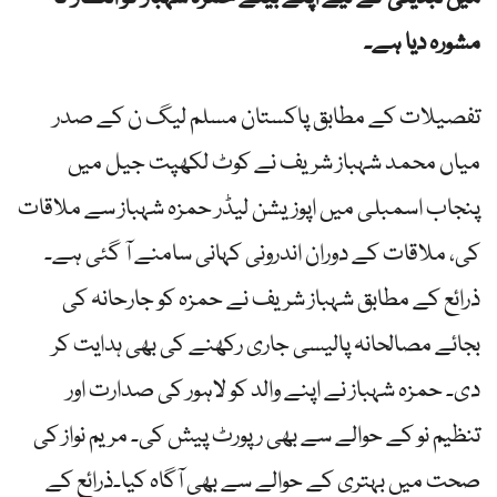
مشورہ دیا ہے۔
تفصیلات کے مطابق پاکستان مسلم لیگ ن کے صدر
میاں محمد شہباز شریف نے کوٹ لکھپت جیل میں
پنجاب اسمبلی میں اپوزیشن لیڈر حمزہ شہباز سے ملاقات
کی، ملاقات کے دوران اندرونی کہانی سامنے آ گئی ہے۔
ذرائع کے مطابق شہباز شریف نے حمزہ کو جارحانہ کی
بجائے مصالحانہ پالیسی جاری رکھنے کی بھی ہدایت کر
دی۔ حمزہ شہباز نے اپنے والد کو لاہور کی صدارت اور
تنظیم نو کے حوالے سے بھی رپورٹ پیش کی۔ مریم نواز کی
صحت میں بہتری کے حوالے سے بھی آگاہ کیا۔ذرائع کے