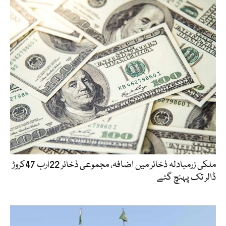
ملکی زرمبادلہ ذخائر میں اضافہ، مجموعی ذخائر 22ارب 47کروڑ
ڈالر تک پہنچ گئے