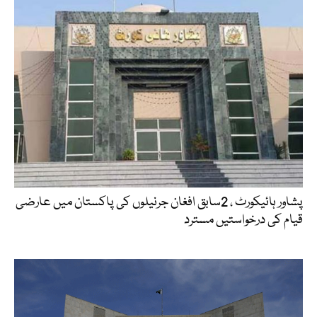
پشاور ہائیکورٹ ، 2سابق افغان جرنیلوں کی پاکستان میں عارضی
قیام کی درخواستیں مسترد