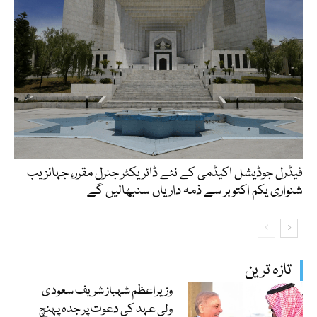
فیڈرل جوڈیشل اکیڈمی کے نئے ڈائریکٹر جنرل مقرر، جہانزیب
شنواری یکم اکتوبر سے ذمہ داریاں سنبھالیں گے
تازہ ترین
وزیراعظم شہباز شریف سعودی
ولی عہد کی دعوت پر جدہ پہنچ