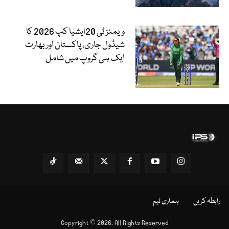
ویمنز ٹی 20ایشیا کپ 2026 کا
شیڈول جاری، پاکستان اور بھارت
ایک ہی گروپ میں شامل
رابطہ کریں
ہماری ٹیم
Copyright © 2026, All Rights Reserved