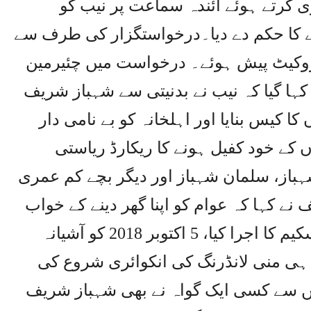
نوٹس جاری کرتے ہوئے آئندہ سماعت پر نیب کو
 کا حکم دے دیا۔درخواستگزار کی طرف سے
یڈووکیٹ پیش ہوئے۔ درخواست میں چئیرمین
کہا گیا کہ نیب نے بدنیتی سے شہباز شریف
کا کیس بنایا اور اہلخانہ کو بے نامی دار
ں کے خود کفیل ہونے کا ریکارڈ ریاستی
باز، سلمان شہباز اور دیگر بچے کم عمری
ے کہا کہ عوام کو اپنا گھر دینے کے خواب
کی تکمیل کے لئے آشیانہ ہاؤسنگ اسکیم کا اجرا کیا، 5 اکتوبر 2018 کو آشیانہ
 ہی منی لانڈرنگ کی انکوائری شروع کی
ہوں میں سے کسی ایک گواہ نے بھی شہباز شریف