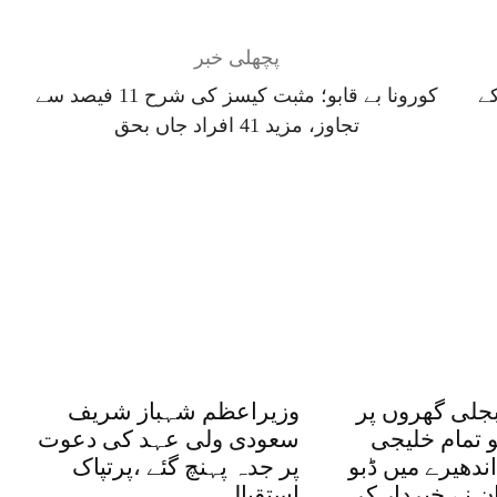
پچھلی خبر
ے
کورونا بے قابو؛ مثبت کیسز کی شرح 11 فیصد سے
تجاوز، مزید 41 افراد جاں بحق
بجلی گھروں پر
وزیراعظم شہباز شریف
و تمام خلیجی
سعودی ولی عہد کی دعوت
ندھیرے میں ڈبو
پر جدہ پہنچ گئے ،پرتپاک
ان نے خبردار کر
استقبال