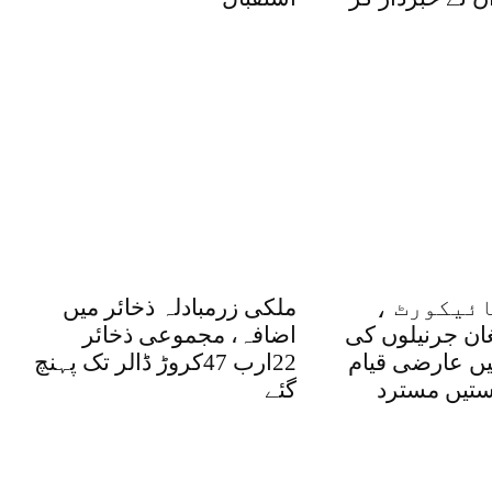
ئیکورٹ ،
ملکی زرمبادلہ ذخائر میں
غان جرنیلوں کی
اضافہ، مجموعی ذخائر
یں عارضی قیام
22ارب 47کروڑ ڈالر تک پہنچ
تیں مسترد
گئے