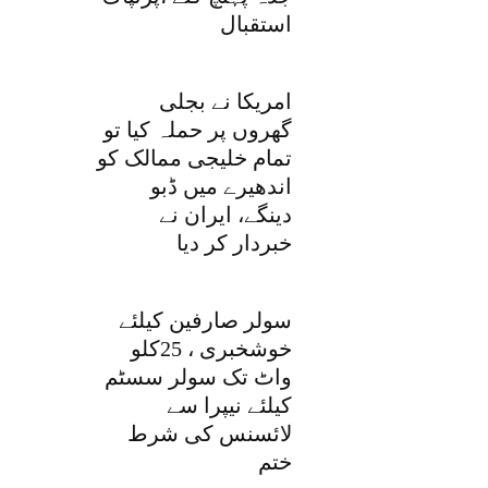
استقبال
امریکا نے بجلی
گھروں پر حملہ کیا تو
تمام خلیجی ممالک کو
اندھیرے میں ڈبو
دینگے، ایران نے
خبردار کر دیا
سولر صارفین کیلئے
خوشخبری ، 25کلو
واٹ تک سولر سسٹم
کیلئے نیپرا سے
لائسنس کی شرط
ختم