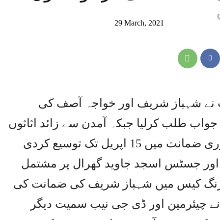
29 March, 2021
ٹ نے شہباز شریف اور خواجہ آصف کی
واب طلب کرلیا جبکہ آمدن سے زائد اثاثوں
کے کیس میں کیپٹن(ر)صفدر کی عبوری ضمانت میں 15 اپریل تک توسیع کردی
ور جسٹس اسجد جاوید گھرال پر مشتمل
انڈرنگ کیس میں شہباز شریف کی ضمانت کی
 چیئرمین اور ڈی جی نیب سمیت دیگر