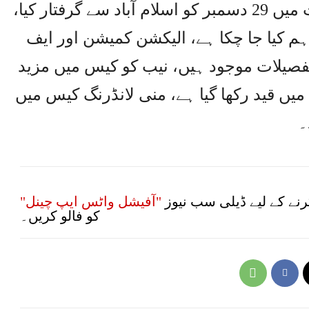
آمدن سے زائد اثاثہ جات کے الزامات میں 29 دسمبر کو اسلام آباد سے گرفتار کیا،
ہم کیا جا چکا ہے، الیکشن کمیشن اور ایف
تفصیلات موجود ہیں، نیب کو کیس میں مزید
یں قید رکھا گیا ہے، منی لانڈرنگ کیس میں
۔
نے کے لیے ڈیلی سب نیوز
"آفیشل واٹس ایپ چینل"
کو فالو کریں۔