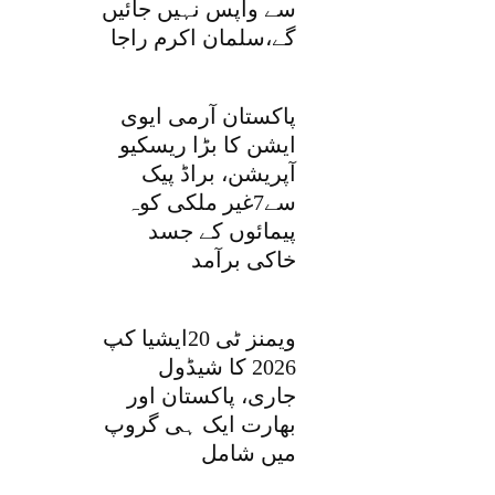
سے واپس نہیں جائیں
گے،سلمان اکرم راجا
پاکستان آرمی ایوی
ایشن کا بڑا ریسکیو
آپریشن، براڈ پیک
سے7غیر ملکی کوہ
پیمائوں کے جسد
خاکی برآمد
ویمنز ٹی 20ایشیا کپ
2026 کا شیڈول
جاری، پاکستان اور
بھارت ایک ہی گروپ
میں شامل