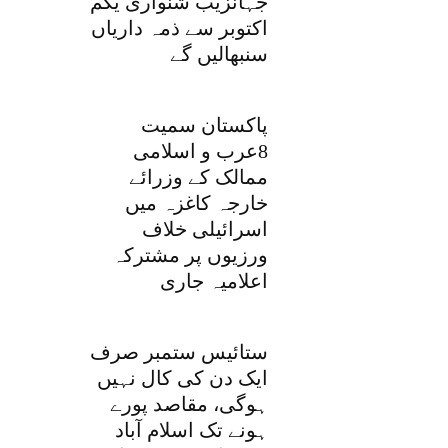
جہانزیب شنواری یکم
اکتوبر سے ذمہ داریاں
سنبھالیں گے
پاکستان سمیت
8عرب و اسلامی
ممالک کے وزرائے
خارجہ کاغزہ میں
اسرائیلی خلاف
ورزیوں پر مشترکہ
اعلامیہ جاری
ستائیس ستمبر صرف
ایک دن کی کال نہیں
ہوگی، مقاصد پورے
ہونے تک اسلام آباد