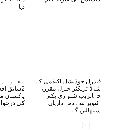
دیا
فیڈرل جوڈیشل اکیڈمی کے
پشاور ہا
نئے ڈائریکٹر جنرل مقرر،
2سابق اف
جہانزیب شنواری یکم
پاکستان م
اکتوبر سے ذمہ داریاں
کی درخواس
سنبھالیں گے