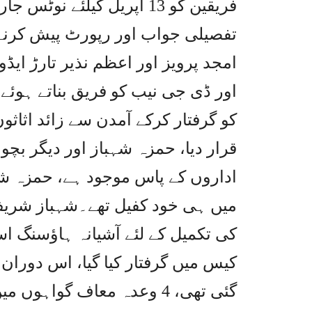
فریقین کو 13 اپریل کیلئے 
تفصیلی جواب اور رپورٹ پیش کرنے
امجد پرویز اور اعظم نذیر تارڑ ا
اور ڈی جی نیب کو فریق بناتے ہوئے 
کو گرفتار کرکے آمدن سے زائد اثاثوں 
قرار دیا، حمزہ شہباز اور دیگر بچو
اداروں کے پاس موجود ہے، حمزہ شہ
میں ہی خود کفیل تھے۔شہباز شریف ن
کیس میں گرفتار کیا گیا، اس دوران
گئی تھی، 4 وعدہ معاف گوا