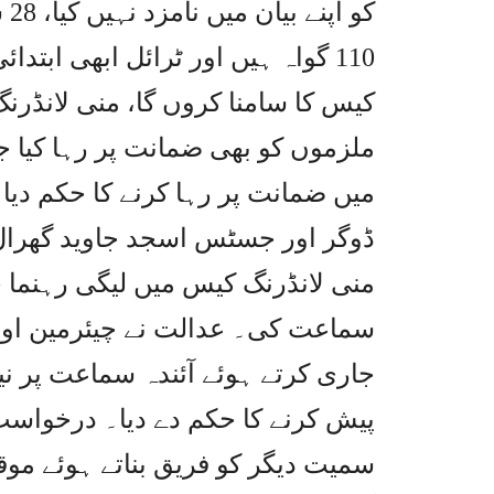
110 گواہ ہیں اور ٹرائل ابھی ابت
کیس کا سامنا کروں گا، منی لانڈ
ملزموں کو بھی ضمانت پر رہا کیا ج
میں ضمانت پر رہا کرنے کا حکم دی
ڈوگر اور جسٹس اسجد جاوید گھرال 
منی لانڈرنگ کیس میں لیگی رہنم
سماعت کی۔ عدالت نے چیئرمین اور
پیش کرنے کا حکم دے دیا۔ درخواس
سمیت دیگر کو فریق بناتے ہوئے موقف 