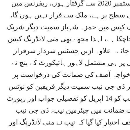
کو اپنے بیان میں نامزد نہیں کیا، 28 ستمبر 2020 سے گرفتار ہوں، ریفرنس میں
دائی سطح پر ہے، ملک سے فرار نہیں ہوں گا،
رنگ کیس میں حمزہ شہباز سمیت دیگر شریک
اچکا ہے، لہذا مجھے بھی منی لانڈرنگ کیس
ا جائے۔ علاوہ ازیں جسٹس سردار سرفراز
پر ہی مشتمل لاہور ہائیکورٹ کے بنچ نے
ا خواجہ آصف کی ضمانت کی درخواست پر
 ڈی جی نیب سمیت دیگر فریقین کو نوٹس
جاری کرتے ہوئے آئندہ سماعت پر نیب کو 14 اپریل کو تفصیلی جواب اور رپورٹ
ت ضمانت میں چیئرمین نیب، ڈی جی نیب
اختیار کیا گیا کہ نیب نے منی لانڈرنگ اور