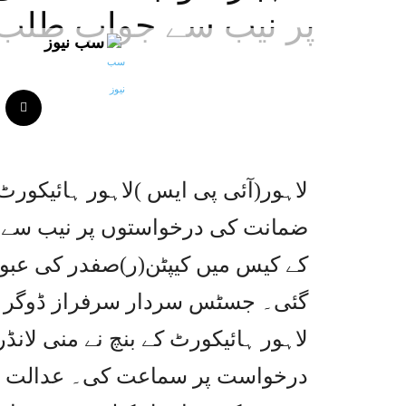
پر نیب سے جواب طلب
سب نیوز
لاہور(آئی پی ایس )لاہور ہائیکور
ضمانت کی درخواستوں پر نیب سے ج
گئی۔ جسٹس سردار سرفراز ڈوگر ا
لاہور ہائیکورٹ کے بنچ نے منی ل
درخواست پر سماعت کی۔ عدالت نے