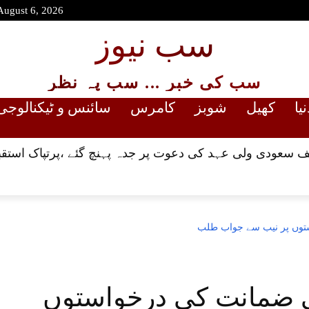
August 6, 2026
سب نیوز
سب کی خبر ... سب پہ نظر
نیا
کھیل
شوبز
کامرس
سائنس و ٹیکنالوجی
 سعودی ولی عہد کی دعوت پر جدہ پہنچ گئے ،پرتپاک استقب
توں پر نیب سے جواب طلب
 ضمانت کی درخواستوں