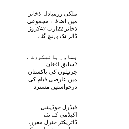
ملکی زرمبادلہ ذخائر
میں اضافہ، مجموعی
ذخائر 22ارب 47کروڑ
ڈالر تک پہنچ گئے
پشاور ہائیکورٹ ،
2سابق افغان
جرنیلوں کی پاکستان
میں عارضی قیام کی
درخواستیں مسترد
فیڈرل جوڈیشل
اکیڈمی کے نئے
ڈائریکٹر جنرل مقرر،