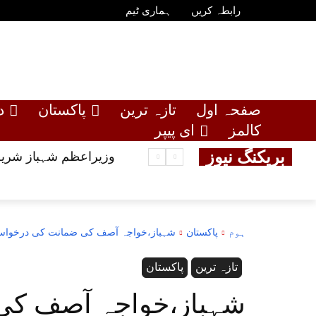
رابطہ کریں
ہماری ٹیم
صفحہ اول
تازہ ترین
پاکستان
د
کالمز
ای پیپر
بریکنگ نیوز
وزیراعظم شہباز شریف
ہوم
پاکستان
شہباز،خواجہ آصف کی ضمانت کی درخواس
تازہ ترین
پاکستان
شہباز،خواجہ آصف کی