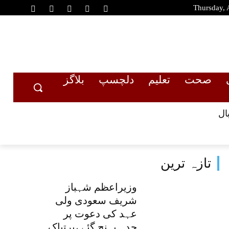
Thursday, 
صحت
تعلیم
دلچسپ
بلاگز
ال
تازہ ترین
وزیراعظم شہباز
شریف سعودی ولی
عہد کی دعوت پر
جدہ پہنچ گئے ،پرتپاک