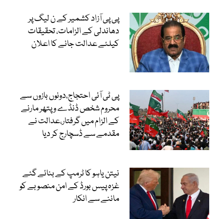
پی پی آزاد کشمیر کے ن لیگ پر
دھاندلی کے الزامات، تحقیقات
کیلئے عدالت جانے کا اعلان
پی ٹی آئی احتجاج،دونوں بازوں سے
محروم شخص ڈنڈے و پتھر مارنے
کے الزام میں گرفتار،عدالت نے
مقدمے سے ڈسچارج کر دیا
نیتن یاہو کا ٹرمپ کے بنائے گئے
غزہ پیس بورڈ کے امن منصوبے کو
ماننے سے انکار