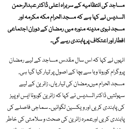
مساجد کی انتظامیہ کے سربراہ اعلی ڈاکٹر عبدالرحمن
السدیس نے کہا ہے کہ مسجد الحرام مکہ مکرمہ اور
مسجد نبوی مدینہ منورہ میں رمضان کے دوران اجتماعی
افطار اور اعتکاف پر پابندی رہے گی۔
انہوں نے کہا کہ اس سال مقدس مساجد کے لیے رمضان
پروگرام کورونا وبا سے بچا کے اصول پر تیار کیا گیا ہی,
مسجد الحرام میںرمضان کی تیاریاں، زائرین کے لیے
سہولتیں ڈاکٹر السدیس نے کہا کہ زائرین کورونا ایس او پیز
کی پابندی کریں اور ویکسین لگوائیں۔ سماجی فاصلے کی
پابندی کریں اورعمرہ زائرین کی صحت و سلامتی کی خاطر