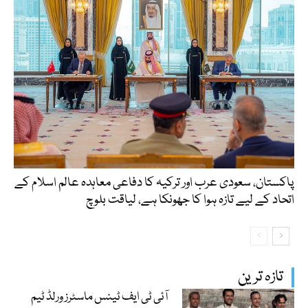
پاکستان، سعودی عرب اور ترکیہ کا دفاعی معاہدہ عالم اسلام کے
اتحاد کے لیے تازہ ہوا کا جھونکا ہے، لیاقت بلوچ
تازہ ترین
آئی ٹی ایف ٹینس ماسٹرز ورلڈ ٹیم