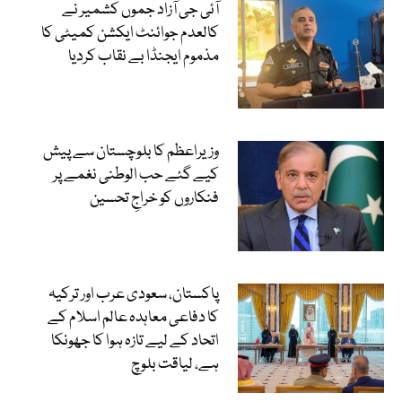
آئی جی آزاد جموں کشمیر نے
کالعدم جوائنٹ ایکشن کمیٹی کا
مذموم ایجنڈا بے نقاب کردیا
وزیراعظم کا بلوچستان سے پیش
کیے گئے حب الوطنی نغمے پر
فنکاروں کو خراجِ تحسین
پاکستان، سعودی عرب اور ترکیہ
کا دفاعی معاہدہ عالم اسلام کے
اتحاد کے لیے تازہ ہوا کا جھونکا
ہے، لیاقت بلوچ