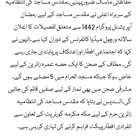
حفاظتی ماسک ضرور پہنیں۔مقدس مساجد کی انتظامیہ
کے سربراہ اعلی نے مقدس مساجد کے لیے رمضان
آپریشنل پروگرام 1442 سے متعلق تفصیلات کا اعلان
سالانہ ورچول میڈیا کانفرنس کے دوران کیا ہے۔انہوں نے
کہا کہ اجتماعی افطار اوراعتکاف پر پابندی جاری رہے
گی۔ مطاف کے صحن کا ایک حصہ عمرہ زائرین کے لیے
خاص ہوگا جبکہ مسجد الحرام میں 5 مصلے ہوں گے۔
مشرقی صحن میں بھی نماز کے لیے صفیں قائم کی جائیں
گی۔السدیس نے بتایا کہ مقدس مساجد کی انتظامیہ
زائرین حرم کے لیے مکہ مکرمہ گورنریٹ کے تعاون سے
انفرادی افطار پیکٹ فراہم کرنے کی تیاری کررہی ہے۔