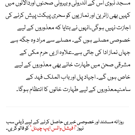
مسجد نبوی اس کے اندرونی و بیرونی صحنوں اوردالانوں میں
کہیں بھی زائرین اور نمازیوں کو سحری پیکٹ پیش کرنے کی
اجازت نہیں ہوگی۔انہوں نے بتایا کہ معذوروں کے لیے
خصوصی مصلے ہوں گے۔ مصلے سے مراد وہ جگہ ہے
جہاں نماز ادا کی جاتی ہے۔علاوہ ازیں حرم مکی کے
مشرقی صحن میں طہارت خانے بھی معذوروں کے لیے
خاص ہوں گے۔ اجیاد پل اور باب الملک فہد کے
سامنیمعذوروں کے لیے طہارت خانوں کا انتظام ہوگا۔
روزانہ مستند اور خصوصی خبریں حاصل کرنے کے لیے ڈیلی سب
نیوز
"آفیشل واٹس ایپ چینل"
کو فالو کریں۔