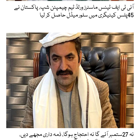
آئی ٹی ایف ٹینس ماسٹرز ورلڈ ٹیم چیمپئن شپ، پاکستان نے
45پلس کیٹیگری میں سلور میڈل حاصل کر لیا
نہ 27ستمبر آئے گا نہ احتجاج ہوگا، ذمہ داری مجھے دیں،