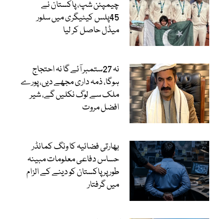
چیمپئن شپ، پاکستان نے
45پلس کیٹیگری میں سلور
میڈل حاصل کر لیا
نہ 27ستمبر آئے گا نہ احتجاج
ہوگا، ذمہ داری مجھے دیں، پورے
ملک سے لوگ نکلیں گے، شیر
افضل مروت
بھارتی فضائیہ کا ونگ کمانڈر
حساس دفاعی معلومات مبینہ
طور پر پاکستان کو دینے کے الزام
میں گرفتار