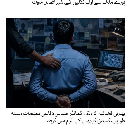
پورے ملک سے لوگ نکلیں گے، شیر افضل مروت
بھارتی فضائیہ کا ونگ کمانڈر حساس دفاعی معلومات مبینہ
طور پر پاکستان کو دینے کے الزام میں گرفتار