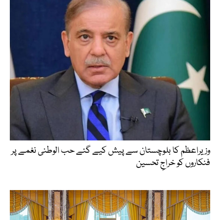
وزیراعظم کا بلوچستان سے پیش کیے گئے حب الوطنی نغمے پر
فنکاروں کو خراجِ تحسین